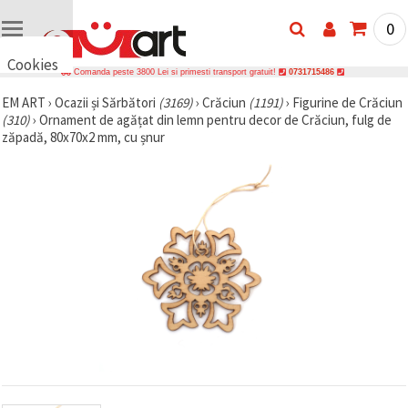
0
Cookies
Comanda peste 3800 Lei si primesti transport gratuit!
0731715486
🍪 Bună,
EM ART
›
Ocazii și Sărbători
(3169)
›
Crăciun
(1191)
›
Figurine de Crăciun
vrem să vă
(310)
›
Ornament de agățat din lemn pentru decor de Crăciun, fulg de
oferim
câteva
zăpadă, 80x70x2 mm, cu șnur
cookie -uri.
Cu toate
acestea, ele
sunt diferite
de cele pe
care le
cunoașteți,
suntem
siguri că
veți avea
cea mai
tare
experiență
aici,
amintindu-
vă de
preferințele
și re-