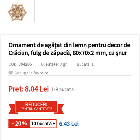
vizitele.
Puteți fi de
acord să
utilizați
toate
cookie -
urile făcând
clic pe "pe
site!" Sau să
Ornament de agățat din lemn pentru decor de
vă indicați
Crăciun, fulg de zăpadă, 80x70x2 mm, cu șnur
preferințele
în setări
selectând
COD:
804206
Greutate: 3 gr.
Bucata: 1
un tip de
Adauga la favorite
cookie -uri
dat și
făcând clic
Pret:
8.04 Lei
pe butonul
1-9 bucată
"Salvați"
REDUCERI
PENTRU CANTITATE
Аcceptati
toate!
- 20
6.43 Lei
%
10 bucată +
Setări