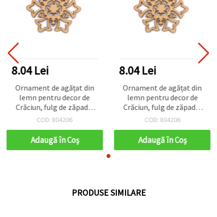
8.04 Lei
8.04 Lei
Ornament de agățat din
Ornament de agățat din
lemn pentru decor de
lemn pentru decor de
Crăciun, fulg de zăpadă,
Crăciun, fulg de zăpadă,
80x70x2 mm, cu șnur
80x70x2 mm, cu șnur
COD: 804206
COD: 804206
Adaugă în Coş
Adaugă în Coş
PRODUSE SIMILARE