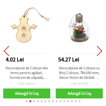
4.02 Lei
54.27 Lei
Decorațiune de Crăciun din
Decorațiune de Crăciun cu
lemn pentru agățat,
Moș Crăciun, 78x100 mm,
formă om de zăpadă,
Decor festiv de Sărbători
85x82x2 mm, cu sfoară
pentru birou/centru de
COD: 804210
COD: 813759
masă
Adaugă în Coş
Adaugă în Coş