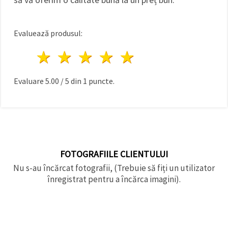
Evaluează produsul:
1 stea
2 stele
3 stele
4 stele
5 stele
Evaluare
5.00
/
5
din
1
puncte.
FOTOGRAFIILE CLIENTULUI
Nu s-au încărcat fotografii, (Trebuie să fiți un utilizator
înregistrat pentru a încărca imagini).