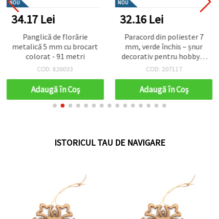
NOU
NOU
34.17 Lei
32.16 Lei
Panglică de florărie
Paracord din poliester 7
metalică 5 mm cu brocart
mm, verde închis – șnur
colorat - 91 metri
decorativ pentru hobby &
craft, rezistent și flexibil,
COD: 826033
COD: 207117
lungime ~2 m
Adaugă în Coş
Adaugă în Coş
ISTORICUL TAU DE NAVIGARE