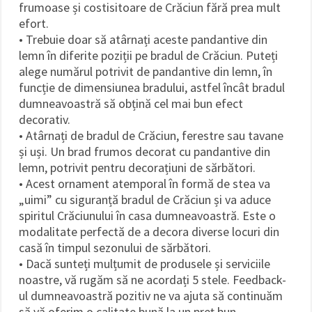
frumoase și costisitoare de Crăciun fără prea mult
efort.
• Trebuie doar să atârnați aceste pandantive din
lemn în diferite poziții pe bradul de Crăciun. Puteți
alege numărul potrivit de pandantive din lemn, în
funcție de dimensiunea bradului, astfel încât bradul
dumneavoastră să obțină cel mai bun efect
decorativ.
• Atârnați de bradul de Crăciun, ferestre sau tavane
și uși. Un brad frumos decorat cu pandantive din
lemn, potrivit pentru decorațiuni de sărbători.
• Acest ornament atemporal în formă de stea va
„uimi” cu siguranță bradul de Crăciun și va aduce
spiritul Crăciunului în casa dumneavoastră. Este o
modalitate perfectă de a decora diverse locuri din
casă în timpul sezonului de sărbători.
• Dacă sunteți mulțumit de produsele și serviciile
noastre, vă rugăm să ne acordați 5 stele. Feedback-
ul dumneavoastră pozitiv ne va ajuta să continuăm
să vă oferim o calitate bună la un preț bun.