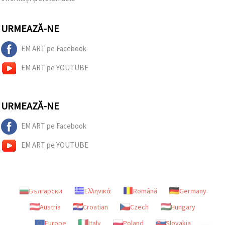
URMEAZĂ-NE
EM ART pe Facebook
EM ART pe YOUTUBE
URMEAZĂ-NE
EM ART pe Facebook
EM ART pe YOUTUBE
Български
Ελληνικά
Română
Germany
Austria
Croatian
Czech
Hungary
Europe
Italy
Poland
Slovakia