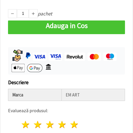
pachet
Adauga in Cos
Descriere
Marca
EM ART
Evaluează produsul:
1 stea
2 stele
3 stele
4 stele
5 stele