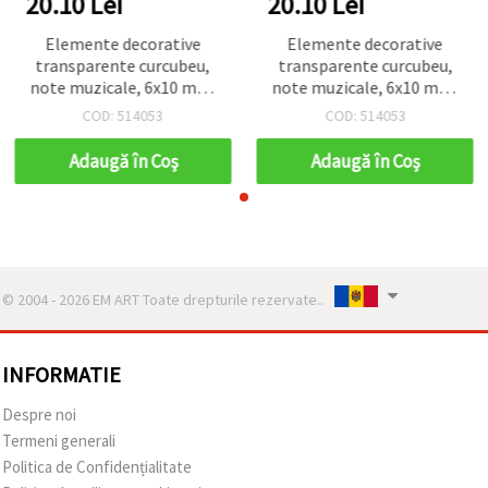
20.10 Lei
20.10 Lei
Elemente decorative
Elemente decorative
transparente curcubeu,
transparente curcubeu,
note muzicale, 6x10 mm,
note muzicale, 6x10 mm,
20 g
20 g
COD: 514053
COD: 514053
Adaugă în Coş
Adaugă în Coş
© 2004 - 2026 EM ART Toate drepturile rezervate..
INFORMATIE
Despre noi
Termeni generali
Politica de Confidențialitate