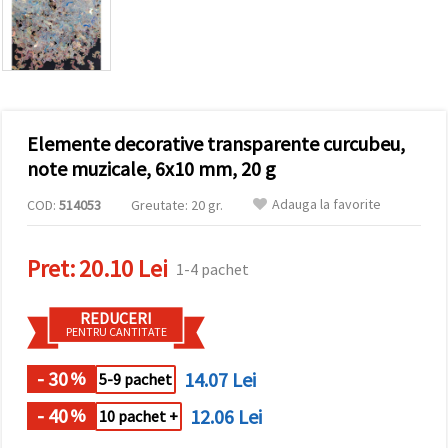
vizitele.
Puteți fi de
acord să
utilizați
toate
cookie -
urile făcând
clic pe "pe
site!" Sau să
Elemente decorative transparente curcubeu,
vă indicați
note muzicale, 6x10 mm, 20 g
preferințele
în setări
selectând
Adauga la favorite
COD:
514053
Greutate: 20 gr.
un tip de
cookie -uri
dat și
Pret:
20.10 Lei
făcând clic
1-4 pachet
pe butonul
"Salvați"
REDUCERI
PENTRU CANTITATE
Аcceptati
toate!
- 30
14.07 Lei
%
5-9 pachet
Setări
- 40
12.06 Lei
%
10 pachet +