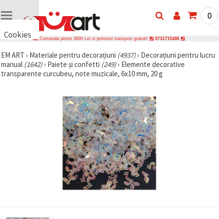
0
Cookies
Comanda peste 3800 Lei si primesti transport gratuit!
0731715486
🍪 Bună,
EM ART
›
Materiale pentru decorațiuni
(4937)
›
Decorațiuni pentru lucru
vrem să vă
manual
(1642)
›
Paiete și confetti
(249)
›
Elemente decorative
oferim
câteva
transparente curcubeu, note muzicale, 6x10 mm, 20 g
cookie -uri.
Cu toate
acestea, ele
sunt diferite
de cele pe
care le
cunoașteți,
suntem
siguri că
veți avea
cea mai
tare
experiență
aici,
amintindu-
vă de
preferințele
și re-