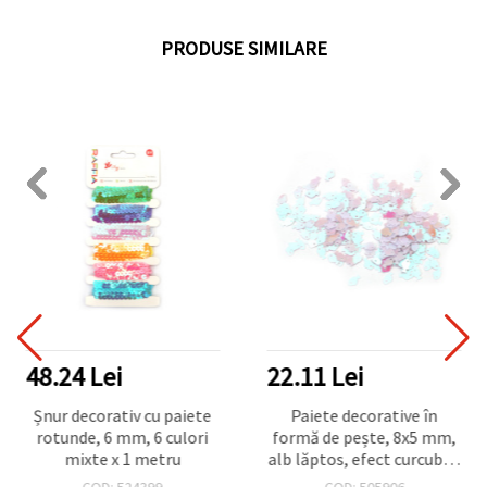
PRODUSE SIMILARE
48.24 Lei
22.11 Lei
Șnur decorativ cu paiete
Paiete decorative în
rotunde, 6 mm, 6 culori
formă de pește, 8x5 mm,
mixte x 1 metru
alb lăptos, efect curcubeu
- 20 g
COD: 524399
COD: 505906