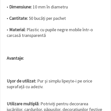
•
Dimensiune:
10 mm în diametru
•
Cantitate:
50 bucăți per pachet
•
Material:
Plastic cu pupile negre mobile într-o
carcasă transparentă
Avantaje:
Ușor de utilizat:
Pur și simplu lipește-i pe orice
suprafață cu adeziv.
Utilizare multiplă:
Potriviți pentru decorarea
jucăriilor, cardurilor, păpușilor, decorațiunilor festive