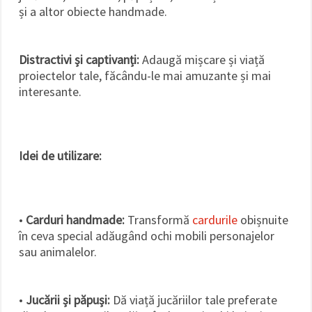
și a altor obiecte handmade.
Distractivi și captivanți:
Adaugă mișcare și viață
proiectelor tale, făcându-le mai amuzante și mai
interesante.
Idei de utilizare:
•
Carduri handmade:
Transformă
cardurile
obișnuite
în ceva special adăugând ochi mobili personajelor
sau animalelor.
•
Jucării și păpuși:
Dă viață jucăriilor tale preferate