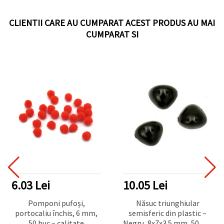
CLIENTII CARE AU CUMPARAT ACEST PRODUS AU MAI
CUMPARAT SI
PRODUSE TOP
10.05 Lei
10.05 Lei
Năsuc triunghiular
Ochi mobili 6 mm (Googly
semisferic din plastic –
Eyes) pentru DIY, hobby și
Negru, 8x7x3.5 mm, 50 buc
craft, accesorii handmade,