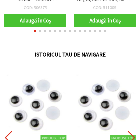
– Perfect pentru ursuleți
set 50 bucăți
COD: 511009
COD: 504007
de pluș, jucării moi,
amigurumi și proiecte DIY
Adaugă în Coş
Adaugă în Coş
handmade
ISTORICUL TAU DE NAVIGARE
PRODUSE TOP
PRODUSE TOP