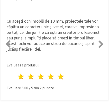
Cu acești ochi mobili de 10 mm, proiectele tale vor
căpăta un caracter unic și vesel, care va impresiona
pe toți cei din jur. Fie că ești un creator profesionist
sau pur și simplu îți place să creezi în timpul liber,
acești ochi vor aduce un strop de bucurie și spirit
jucăuș fiecărei idei.
Evaluează produsul:
1 stea
2 stele
3 stele
4 stele
5 stele
Evaluare
5.00
/
5
din
2
puncte.