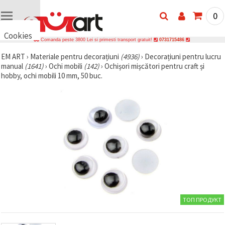
0
Cookies
Comanda peste 3800 Lei si primesti transport gratuit!
0731715486
🍪 Bună,
EM ART
›
Materiale pentru decorațiuni
(4936)
›
Decorațiuni pentru lucru
vrem să vă
manual
(1641)
›
Ochi mobili
(142)
›
Ochișori mișcători pentru craft și
oferim
câteva
hobby, ochi mobili 10 mm, 50 buc.
cookie -uri.
Cu toate
acestea, ele
sunt diferite
de cele pe
care le
cunoașteți,
suntem
siguri că
veți avea
cea mai
tare
experiență
aici,
amintindu-
ТОП ПРОДУКТ
vă de
preferințele
și re-