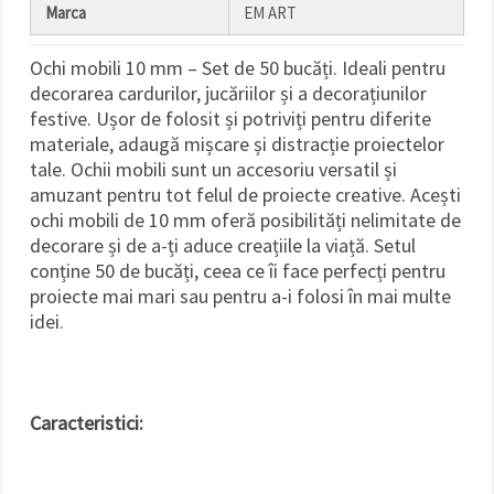
Marca
EM ART
Ochi mobili 10 mm – Set de 50 bucăți. Ideali pentru
decorarea cardurilor, jucăriilor și a decorațiunilor
festive. Ușor de folosit și potriviți pentru diferite
materiale, adaugă mișcare și distracție proiectelor
tale. Ochii mobili sunt un accesoriu versatil și
amuzant pentru tot felul de proiecte creative. Acești
ochi mobili de 10 mm oferă posibilități nelimitate de
decorare și de a-ți aduce creațiile la viață. Setul
conține 50 de bucăți, ceea ce îi face perfecți pentru
proiecte mai mari sau pentru a-i folosi în mai multe
idei.
Caracteristici: