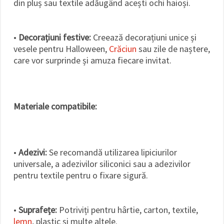
din pluș sau textile adăugând acești ochi haioși.
•
Decorațiuni festive:
Creează decorațiuni unice și
vesele pentru Halloween,
Crăciun
sau zile de naștere,
care vor surprinde și amuza fiecare invitat.
Materiale compatibile:
•
Adezivi:
Se recomandă utilizarea lipiciurilor
universale, a adezivilor siliconici sau a adezivilor
pentru textile pentru o fixare sigură.
•
Suprafețe:
Potriviți pentru hârtie, carton, textile,
lemn
, plastic și multe altele.