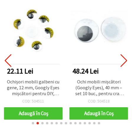
22.11 Lei
48.24 Lei
Ochișori mobili galbeni cu
Ochi mobili mișcători
gene, 12 mm, Googly Eyes
(Googly Eyes), 40 mm –
mișcători pentru DIY,
set 10 buc., pentru craft
craft, decorațiuni și
copii, DIY, confecționare
COD: 504511
COD: 504518
accesorii handmade – 50
păpuși și jucării
bucăți
Adaugă în Coş
Adaugă în Coş