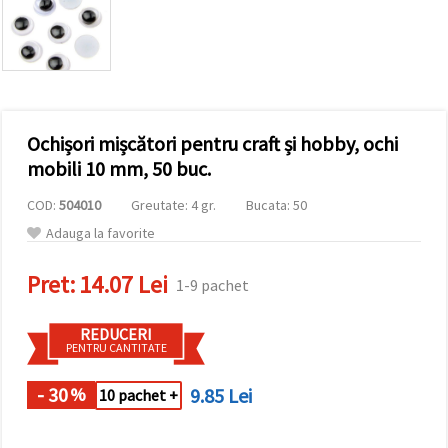
vizitele.
Puteți fi de
acord să
utilizați
toate
cookie -
urile făcând
clic pe "pe
site!" Sau să
Ochișori mișcători pentru craft și hobby, ochi
vă indicați
mobili 10 mm, 50 buc.
preferințele
în setări
selectând
COD:
504010
Greutate: 4 gr.
Bucata: 50
un tip de
Adauga la favorite
cookie -uri
dat și
făcând clic
Pret:
14.07 Lei
pe butonul
1-9 pachet
"Salvați"
REDUCERI
PENTRU CANTITATE
Аcceptati
toate!
- 30
9.85 Lei
%
10 pachet +
Setări