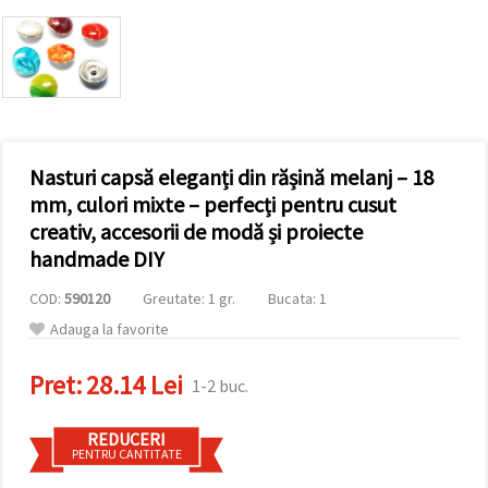
vizitele.
Puteți fi de
acord să
utilizați
toate
cookie -
urile făcând
clic pe "pe
site!" Sau să
vă indicați
Nasturi capsă eleganți din rășină melanj – 18
preferințele
mm, culori mixte – perfecți pentru cusut
în setări
selectând
creativ, accesorii de modă și proiecte
un tip de
handmade DIY
cookie -uri
dat și
făcând clic
COD:
590120
Greutate: 1 gr.
Bucata: 1
pe butonul
"Salvați"
Adauga la favorite
Pret:
28.14 Lei
Аcceptati
1-2 buc.
toate!
REDUCERI
Setări
PENTRU CANTITATE