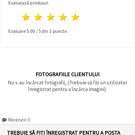
Evaluează produsul:
1 stea
2 stele
3 stele
4 stele
5 stele
Evaluare
5.00
/
5
din
1
puncte.
FOTOGRAFIILE CLIENTULUI
Nu s-au încărcat fotografii, (Trebuie să fiți un utilizator
înregistrat pentru a încărca imagini).
Recenzii:
0
TREBUIE SĂ FIȚI ÎNREGISTRAT PENTRU A POSTA