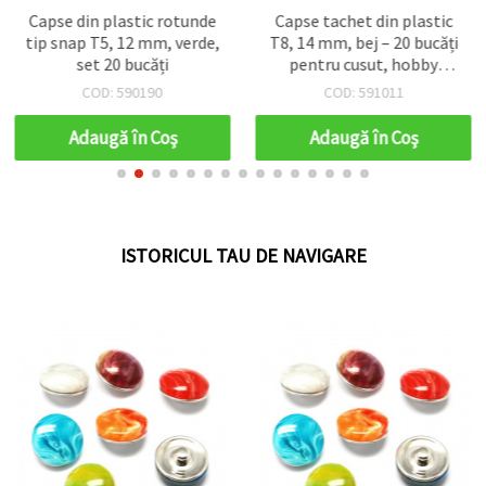
Capse din plastic rotunde
Capse tachet din plastic
tip snap T5, 12 mm, verde,
T8, 14 mm, bej – 20 bucăți
set 20 bucăți
pentru cusut, hobby
creativ și proiecte
COD: 590190
COD: 591011
handmade, îmbrăcăminte
și accesorii
Adaugă în Coş
Adaugă în Coş
ISTORICUL TAU DE NAVIGARE