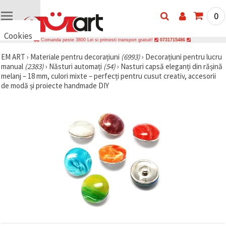
0
Cookies
Comanda peste 3800 Lei si primesti transport gratuit!
0731715486
🍪 Bună,
EM ART
›
Materiale pentru decorațiuni
(6993)
›
Decorațiuni pentru lucru
vrem să vă
manual
(2383)
›
Năsturi automați
(54)
›
Nasturi capsă eleganți din rășină
oferim
câteva
melanj – 18 mm, culori mixte – perfecți pentru cusut creativ, accesorii
cookie -uri.
de modă și proiecte handmade DIY
Cu toate
acestea, ele
sunt diferite
de cele pe
care le
cunoașteți,
suntem
siguri că
veți avea
cea mai
tare
experiență
aici,
amintindu-
vă de
preferințele
și re-