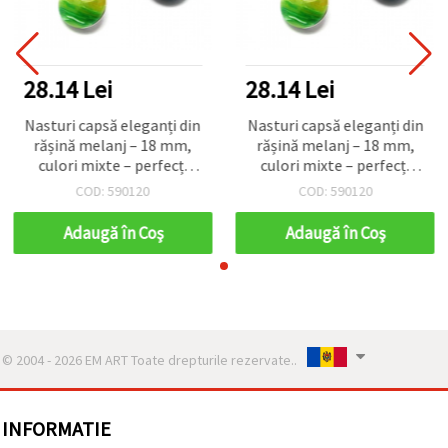
28.14 Lei
28.14 Lei
Nasturi capsă eleganți din
Nasturi capsă eleganți din
rășină melanj – 18 mm,
rășină melanj – 18 mm,
culori mixte – perfecți
culori mixte – perfecți
pentru cusut creativ,
pentru cusut creativ,
COD: 590120
COD: 590120
accesorii de modă și
accesorii de modă și
proiecte handmade DIY
proiecte handmade DIY
Adaugă în Coş
Adaugă în Coş
© 2004 - 2026 EM ART Toate drepturile rezervate..
INFORMATIE