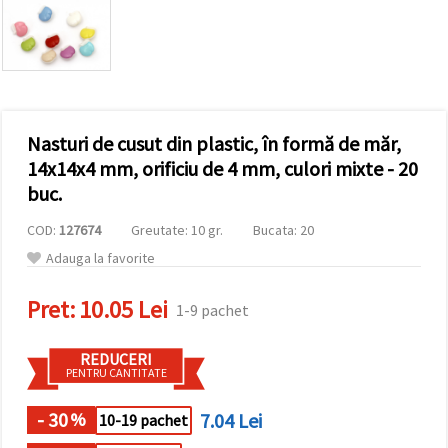
vizitele.
Puteți fi de
acord să
utilizați
toate
cookie -
urile făcând
clic pe "pe
site!" Sau să
Nasturi de cusut din plastic, în formă de măr,
vă indicați
14x14x4 mm, orificiu de 4 mm, culori mixte - 20
preferințele
în setări
buc.
selectând
un tip de
COD:
127674
Greutate: 10 gr.
Bucata: 20
cookie -uri
dat și
Adauga la favorite
făcând clic
pe butonul
"Salvați"
Pret:
10.05 Lei
1-9 pachet
Аcceptati
REDUCERI
PENTRU CANTITATE
toate!
Setări
- 30
7.04 Lei
%
10-19 pachet