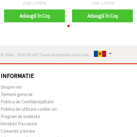
mm, culori mixte - 20 buc.
mm, culori mixte - 20 buc.
COD: 127674
COD: 127674
Adaugă în Coş
Adaugă în Coş
© 2004 - 2026 EM ART Toate drepturile rezervate..
INFORMATIE
Despre noi
Termeni generali
Politica de Confidențialitate
Politica de utilizare cookie-uri
Program de loialitate
întrebări frecvente
Comandă și livrare