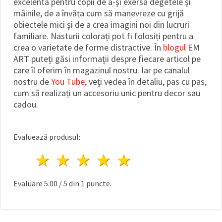
excelentă pentru copii de a-și exersa degetele și
mâinile, de a învăța cum să manevreze cu grijă
obiectele mici și de a crea imagini noi din lucruri
familiare. Nasturii colorați pot fi folosiți pentru a
crea o varietate de forme distractive. În
blogul
EM
ART puteți găsi informații despre fiecare articol pe
care îl oferim în magazinul nostru. Iar pe canalul
nostru de
You Tube
, veți vedea în detaliu, pas cu pas,
cum să realizați un accesoriu unic pentru decor sau
cadou.
Evaluează produsul:
1 stea
2 stele
3 stele
4 stele
5 stele
Evaluare
5.00
/
5
din
1
puncte.