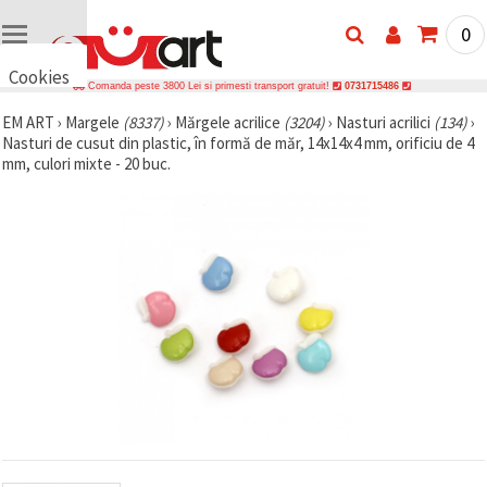
0
Cookies
Comanda peste 3800 Lei si primesti transport gratuit!
0731715486
🍪 Bună,
EM ART
›
Margele
(8337)
›
Mărgele acrilice
(3204)
›
Nasturi acrilici
(134)
›
vrem să vă
Nasturi de cusut din plastic, în formă de măr, 14x14x4 mm, orificiu de 4
oferim
câteva
mm, culori mixte - 20 buc.
cookie -uri.
Cu toate
acestea, ele
sunt diferite
de cele pe
care le
cunoașteți,
suntem
siguri că
veți avea
cea mai
tare
experiență
aici,
amintindu-
vă de
preferințele
și re-