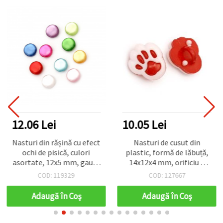
12.06 Lei
10.05 Lei
Nasturi din rășină cu efect
Nasturi de cusut din
ochi de pisică, culori
plastic, formă de lăbuță,
asortate, 12x5 mm, gaură
14x12x4 mm, orificiu 4
1 mm - 20 bucăți
mm, alb și roșu – set 20
COD: 119329
COD: 127667
bucăți
Adaugă în Coş
Adaugă în Coş