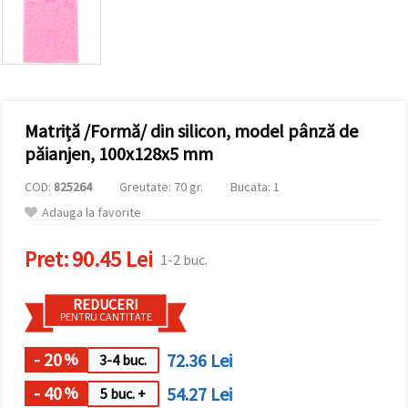
vizitele.
Puteți fi de
acord să
utilizați
toate
cookie -
urile făcând
clic pe "pe
site!" Sau să
Matriță /Formă/ din silicon, model pânză de
vă indicați
păianjen, 100x128x5 mm
preferințele
în setări
selectând
COD:
825264
Greutate: 70 gr.
Bucata: 1
un tip de
Adauga la favorite
cookie -uri
dat și
făcând clic
Pret:
90.45 Lei
pe butonul
1-2 buc.
"Salvați"
REDUCERI
PENTRU CANTITATE
Аcceptati
toate!
- 20
72.36 Lei
%
3-4 buc.
Setări
- 40
54.27 Lei
%
5 buc. +