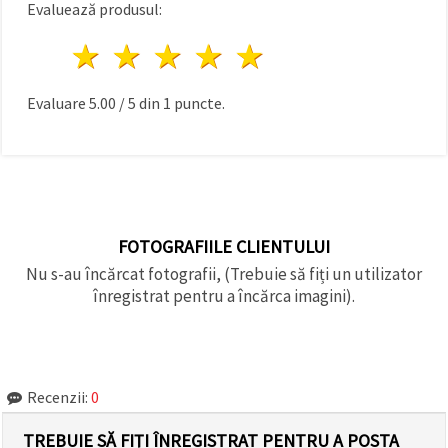
Evaluează produsul:
1 stea
2 stele
3 stele
4 stele
5 stele
Evaluare
5.00
/
5
din
1
puncte.
FOTOGRAFIILE CLIENTULUI
Nu s-au încărcat fotografii, (Trebuie să fiți un utilizator
înregistrat pentru a încărca imagini).
Recenzii:
0
TREBUIE SĂ FIȚI ÎNREGISTRAT PENTRU A POSTA