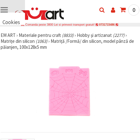
0
Cookies
Comanda peste 3800 Lei si primesti transport gratuit!
0731715486
🍪 Bună,
EM ART
›
Materiale pentru craft
(8833)
›
Hobby și artizanat
(2277)
›
vrem să vă
Matrițe din silicon
(1063)
›
Matriță /Formă/ din silicon, model pânză de
oferim
câteva
păianjen, 100x128x5 mm
cookie -uri.
Cu toate
acestea, ele
sunt diferite
de cele pe
care le
cunoașteți,
suntem
siguri că
veți avea
cea mai
tare
experiență
aici,
amintindu-
vă de
preferințele
și re-