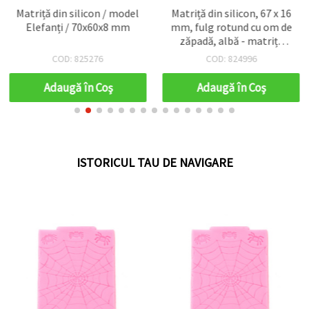
Matriță din silicon / model
Matriță din silicon, 67 x 16
Elefanți / 70x60x8 mm
mm, fulg rotund cu om de
zăpadă, albă - matriță
flexibilă pentru rășină
COD: 825276
COD: 824996
epoxidică, argilă
polimerică, săpun, ceară -
Adaugă în Coş
Adaugă în Coş
turnare ornamente de
iarnă/Crăciun
ISTORICUL TAU DE NAVIGARE