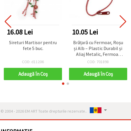
16.08 Lei
10.05 Lei
Sireturi Martisor pentru
Brățară cu Fermoar, Roșu
fete 5 buc.
și Alb – Plastic Durabil și
Aliaj Metalic, Fermoar
Funcțional, Lungime
COD: d11206
COD: 701898
Reglabilă, Lățime 0,5 cm;
Ușoară, Unisex, pentru
Adaugă în Coş
Adaugă în Coş
Purtare Zilnică și Cadouri
© 2004 - 2026 EM ART Toate drepturile rezervate..