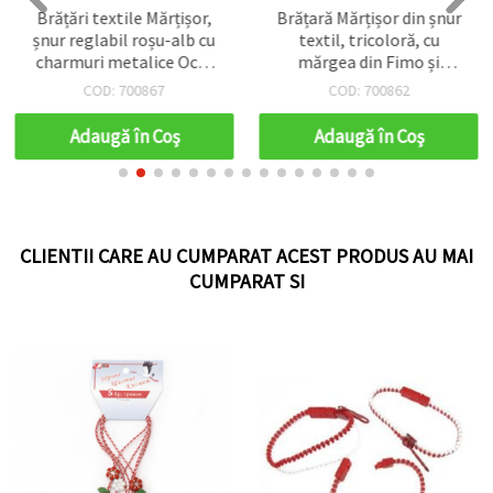
Brățări textile Mărțișor,
Brățară Mărțișor din șnur
șnur reglabil roșu-alb cu
textil, tricoloră, cu
charmuri metalice Ochi
mărgea din Fimo și
Albastru – set 12 buc.
pandantiv trandafir din
COD: 700867
COD: 700862
oțel - set 12 buc.
Adaugă în Coş
Adaugă în Coş
CLIENTII CARE AU CUMPARAT ACEST PRODUS AU MAI
CUMPARAT SI