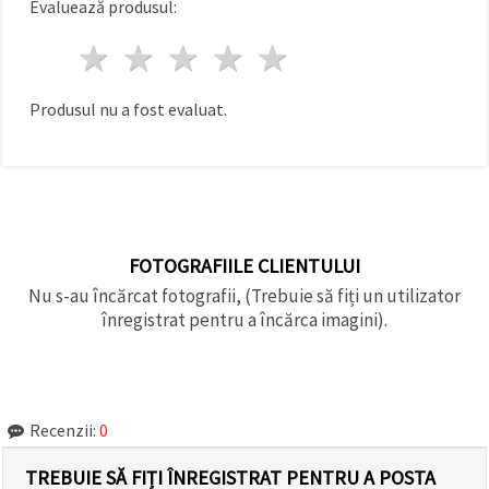
Evaluează produsul:
1 stea
2 stele
3 stele
4 stele
5 stele
Produsul nu a fost evaluat.
FOTOGRAFIILE CLIENTULUI
Nu s-au încărcat fotografii, (Trebuie să fiți un utilizator
înregistrat pentru a încărca imagini).
Recenzii:
0
TREBUIE SĂ FIȚI ÎNREGISTRAT PENTRU A POSTA