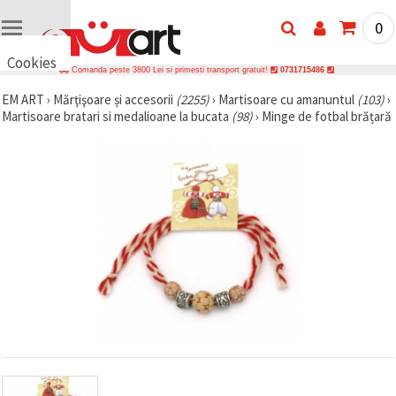
0
Cookies
Comanda peste 3800 Lei si primesti transport gratuit!
0731715486
🍪 Bună,
EM ART
›
Mărţişoare și accesorii
(2255)
›
Martisoare cu amanuntul
(103)
›
vrem să vă
Martisoare bratari si medalioane la bucata
(98)
›
Minge de fotbal brățară
oferim
câteva
cookie -uri.
Cu toate
acestea, ele
sunt diferite
de cele pe
care le
cunoașteți,
suntem
siguri că
veți avea
cea mai
tare
experiență
aici,
amintindu-
vă de
preferințele
și re-