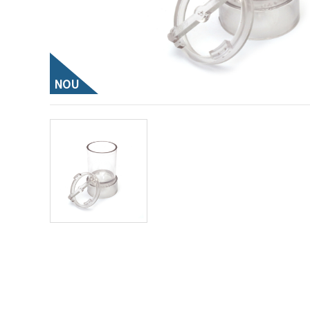
vizitele.
Puteți fi de
acord să
utilizați
toate
cookie -
urile făcând
NOU
clic pe "pe
site!" Sau să
vă indicați
preferințele
în setări
selectând
un tip de
cookie -uri
dat și
făcând clic
pe butonul
"Salvați"
Аcceptati
toate!
Setări