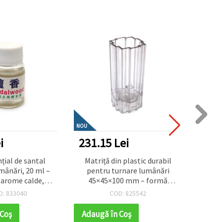
NOU
i
231.15 Lei
45.2
nțial de santal
Matriță din plastic durabil
Colo
mânări, 20 ml –
pentru turnare lumânări
lum
 arome calde,
45×45×100 mm – formă
pigme
te și luxoase
dreptunghiulară, ideală
cea
D: 833040
COD: 825542
pentru lumânări handmade
lum
moderne și decor interior
 Coş
Adaugă în Coş
Adaug