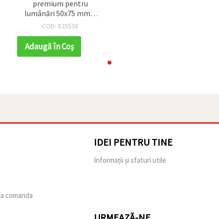
premium pentru
lumânări 50x75 mm –
f
formă cilindrică cu vârf
COD: 825538
ascuțit, perfectă
pentru lumânări
Adaugă în Coş
decorative handmade
IDEI PENTRU TINE
e
Informații și sfaturi utile
 la comanda
URMEAZĂ-NE