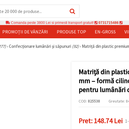
Comanda peste 3800 Lei si primesti transport gratuit!
0731715486
PROMOȚII DE VÂNZĂRI
PRODUSE TOP
EN-GROSS
V
277)
›
Confecționare lumânări și săpunuri
(92)
›
Matriță din plastic premiu
Matriță din plas
mm – formă cilind
pentru lumânări
COD:
825538
Greutate: 84
Pret:
148.74 Lei
1-