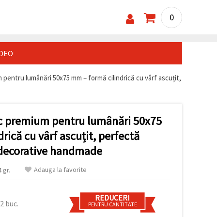
0
IDEO
m pentru lumânări 50x75 mm – formă cilindrică cu vârf ascuțit,
tic premium pentru lumânări 50x75
rică cu vârf ascuțit, perfectă
 decorative handmade
Adauga la favorite
 gr.
REDUCERI
2 buc.
PENTRU CANTITATE