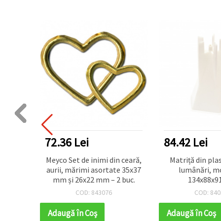
72.36 Lei
84.42 Lei
ceară
Meyco Set de inimi din ceară,
Matriță din pla
ntr-o
aurii, mărimi asortate 35x37
lumânări, m
grame
mm și 26x22 mm – 2 buc.
134x88x9
COD: 843076
COD: 840
Adaugă în Coş
Adaugă în Coş