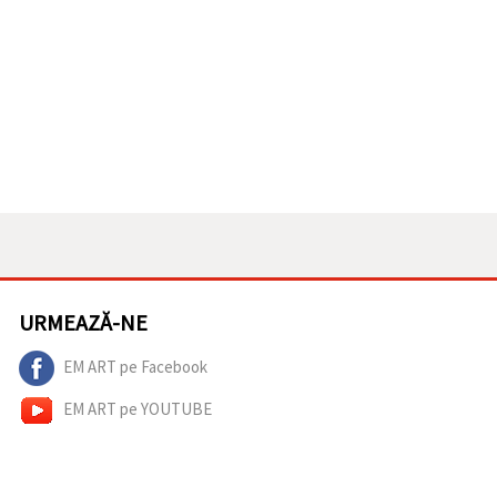
URMEAZĂ-NE
EM ART pe Facebook
EM ART pe YOUTUBE