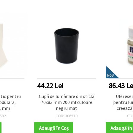
NOU
44.22 Lei
86.43 Le
stic pentru
Cupă de lumânare din sticlă
Ulei ese
odulară,
70x83 mm 200 ml culoare
pentru lu
1 mm
negru mat
creează
relaxan
592
COD: 306519
CO
Adaugă în Coş
Adaugă în