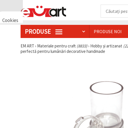
Cookies
🍪 Bună,
PRODUSE
PRODUSE NOI
vrem să vă
oferim
câteva
EM ART
›
Materiale pentru craft
(8833)
›
Hobby și artizanat
(2
cookie -uri.
perfectă pentru lumânări decorative handmade
Cu toate
acestea, ele
sunt diferite
de cele pe
care le
cunoașteți,
suntem
siguri că
veți avea
cea mai
tare
experiență
aici,
amintindu-
vă de
preferințele
și re-