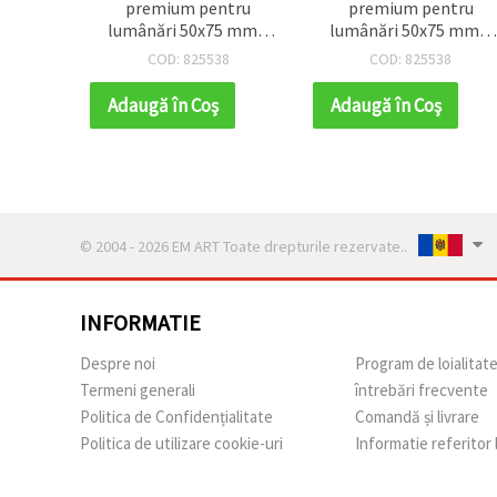
premium pentru
premium pentru
lumânări 50x75 mm –
lumânări 50x75 mm –
formă cilindrică cu vârf
formă cilindrică cu vâr
COD: 825538
COD: 825538
ascuțit, perfectă
ascuțit, perfectă
pentru lumânări
pentru lumânări
Adaugă în Coş
Adaugă în Coş
decorative handmade
decorative handmade
© 2004 - 2026 EM ART Toate drepturile rezervate..
INFORMATIE
Despre noi
Program de loialitat
Termeni generali
întrebări frecvente
Politica de Confidențialitate
Comandă și livrare
Politica de utilizare cookie-uri
Informatie referitor