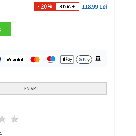
- 20
118.99 Lei
%
3 buc. +
s
EM ART
ele
3 stele
4 stele
5 stele
.