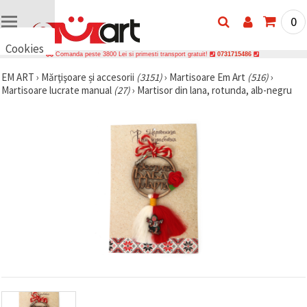
0
Cookies
Comanda peste 3800 Lei si primesti transport gratuit!
0731715486
🍪 Bună,
EM ART
›
Mărţişoare și accesorii
(3151)
›
Martisoare Em Art
(516)
›
vrem să vă
Martisoare lucrate manual
(27)
›
Martisor din lana, rotunda, alb-negru
oferim
câteva
cookie -uri.
Cu toate
acestea, ele
sunt diferite
de cele pe
care le
cunoașteți,
suntem
siguri că
veți avea
cea mai
tare
experiență
aici,
amintindu-
vă de
preferințele
și re-