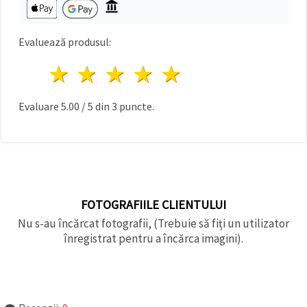
Evaluează produsul:
1 stea
2 stele
3 stele
4 stele
5 stele
Evaluare
5.00
/
5
din
3
puncte.
FOTOGRAFIILE CLIENTULUI
Nu s-au încărcat fotografii, (Trebuie să fiți un utilizator
înregistrat pentru a încărca imagini).