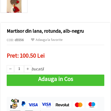
vizitele.
Puteți fi de
acord să
utilizați
toate
cookie -
urile făcând
Martisor din lana, rotunda, alb-negru
clic pe "pe
site!" Sau să
vă indicați
Adauga la favorite
COD:
d5556
preferințele
în setări
selectând
Pret:
100.50 Lei
un tip de
cookie -uri
dat și
făcând clic
bucată
pe butonul
"Salvați"
Adauga in Cos
Аcceptati
toate!
Setări