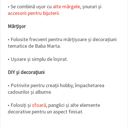
• Se combină ușor cu
alte mărgele
, șnururi și
accesorii pentru bijuterii
.
Mărțișor
• Folosite frecvent pentru mărțișoare și decorațiuni
tematice de Baba Marta.
• Ușoare și simplu de înșirat.
DIY și decorațiuni
• Potrivite pentru creații hobby, împachetarea
cadourilor și albume.
• Folosiți și
sfoară
, panglici și alte elemente
decorative pentru un aspect finisat.