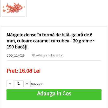
vizitele.
Puteți fi de
acord să
utilizați
toate
cookie -
urile făcând
clic pe "pe
site!" Sau să
Mărgele dense în formă de bilă, gaură de 6
vă indicați
mm, culoare caramel curcubeu - 20 grame ~
preferințele
în setări
190 bucăți
selectând
un tip de
Adauga la favorite
COD:
124029
cookie -uri
dat și
făcând clic
pe butonul
Pret:
16.08 Lei
"Salvați"
pachet
Аcceptati
toate!
Adauga in Cos
Setări