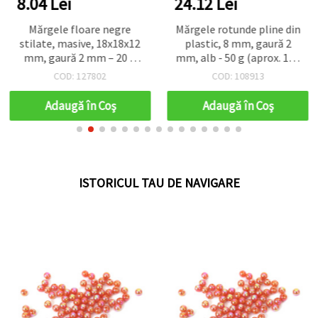
8.04 Lei
24.12 Lei
Mărgele floare negre
Mărgele rotunde pline din
stilate, masive, 18x18x12
plastic, 8 mm, gaură 2
mm, gaură 2 mm – 20 g
mm, alb - 50 g (aprox. 170
(~31 buc.), perfecte
buc.)
COD: 127802
COD: 108913
pentru brățări moderne și
bijuterii handmade
Adaugă în Coş
Adaugă în Coş
ISTORICUL TAU DE NAVIGARE