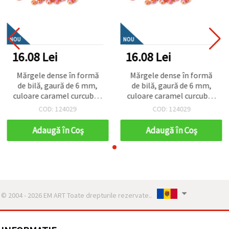
NOU
NOU
16.08 Lei
16.08 Lei
Mărgele dense în formă
Mărgele dense în formă
de bilă, gaură de 6 mm,
de bilă, gaură de 6 mm,
culoare caramel curcubeu
culoare caramel curcubeu
- 20 grame ~ 190 bucăți
- 20 grame ~ 190 bucăți
COD: 124029
COD: 124029
Adaugă în Coş
Adaugă în Coş
© 2004 - 2026 EM ART Toate drepturile rezervate..