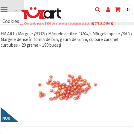
0
Cookies
Comanda peste 3800 Lei si primesti transport gratuit!
0731715486
🍪 Bună,
EM ART
›
Margele
(8337)
›
Mărgele acrilice
(3204)
›
Mărgele opace
(541)
›
vrem să vă
Mărgele dense în formă de bilă, gaură de 6 mm, culoare caramel
oferim
câteva
curcubeu - 20 grame ~ 190 bucăți
cookie -uri.
Cu toate
acestea, ele
sunt diferite
de cele pe
care le
cunoașteți,
suntem
siguri că
veți avea
cea mai
tare
experiență
aici,
amintindu-
NOU
vă de
preferințele
și re-