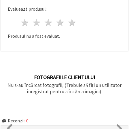
Evaluează produsul:
1 stea
2 stele
3 stele
4 stele
5 stele
Produsul nu a fost evaluat.
FOTOGRAFIILE CLIENTULUI
Nu s-au încărcat fotografii, (Trebuie să fiți un utilizator
înregistrat pentru a încărca imagini).
Recenzii:
0