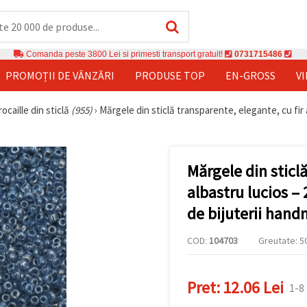
Comanda peste 3800 Lei si primesti transport gratuit!
0731715486
PROMOȚII DE VÂNZĂRI
PRODUSE TOP
EN-GROSS
V
ocaille din sticlă
(955)
›
Mărgele din sticlă transparente, elegante, cu fir
Mărgele din sticlă
albastru lucios –
de bijuterii hand
COD:
104703
Greutate: 50
Pret:
12.06 Lei
1-8