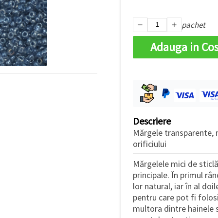
pachet
Adauga in Co
Descriere
Mărgele transparente, mi
orificiului
Mărgelele mici de stic
principale. În primul râ
lor natural, iar în al do
pentru care pot fi folo
multora dintre hainele 