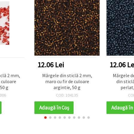
12.06 Lei
12.06 Le
iclă 2 mm,
Mărgele de nisip (rocaille)
Mărgele d
e culoare
din sticlă opacă, grafit
albastru 
 50 g
perlat, 2 mm, 50 g
culoare 
135
COD: 104030
CO
Adaugă în Coş
Adaugă în