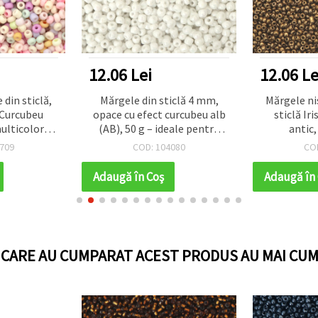
12.06 Lei
12.06 Le
 din sticlă,
Mărgele din sticlă 4 mm,
Mărgele nis
 Curcubeu
opace cu efect curcubeu alb
sticlă Iri
ulticolore,
(AB), 50 g – ideale pentru
antic,
ificiu 0,8–
bijuterii handmade și cadouri
709
COD: 104080
CO
buc – 15 g
DIY
Adaugă în Coş
Adaugă în
I CARE AU CUMPARAT ACEST PRODUS AU MAI CUM