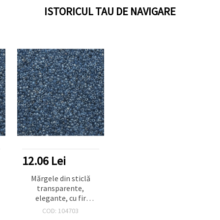
ISTORICUL TAU DE NAVIGARE
12.06 Lei
Mărgele din sticlă
transparente,
elegante, cu fir
albastru lucios – 2
COD: 104703
mm, 50 g, ideale