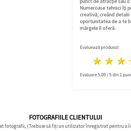
punct de atracție sau o p
Numeroase tehnici îți pe
creativă, creând detali
oportunitatea de a te b
mărgele îl oferă.
Evaluează produsul:
1 stea
2 st
Evaluare
5.00
/
5
din
1
punc
FOTOGRAFIILE CLIENTULUI
t fotografii, (Trebuie să fiți un utilizator înregistrat pentru a î