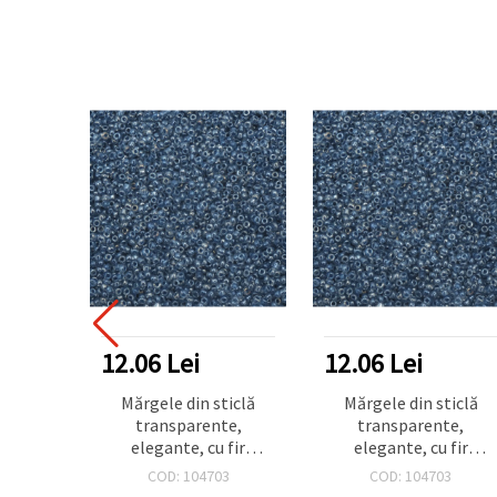
12.06 Lei
12.06 Lei
Mărgele din sticlă
Mărgele din sticlă
transparente,
transparente,
elegante, cu fir
elegante, cu fir
albastru lucios – 2
albastru lucios – 2
COD: 104703
COD: 104703
mm, 50 g, ideale
mm, 50 g, ideale