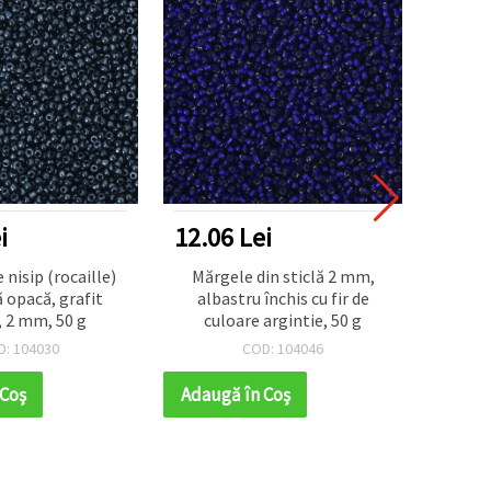
i
12.06 Lei
12.0
in sticlă 2 mm,
Margele de sticlă 2 mm
Marg
închis cu fir de
transparent maro perlat -50
argin
argintie, 50 g
grame
D: 104046
COD: 104774
 Coş
Adaugă în Coş
Adaug