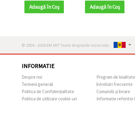
pentru accente de
pentru accente de
Adaugă în Coş
Adaugă în Coş
bijuterii handmade,
bijuterii handmade,
broderie și țesut cu
broderie și țesut cu
mărgele
mărgele
© 2004 - 2026 EM ART Toate drepturile rezervate..
INFORMATIE
Despre noi
Program de loialitat
Termeni generali
întrebări frecvente
Politica de Confidențialitate
Comandă și livrare
Politica de utilizare cookie-uri
Informatie referitor