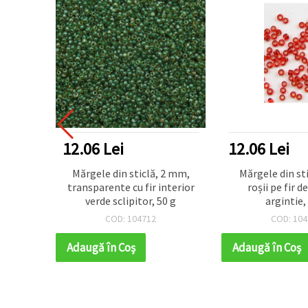
12.06 Lei
12.06 Lei
 2 mm,
Mărgele din sticlă 2 mm,
Mărgele din st
nterior
roșii pe fir de culoare
maro cu fir d
0 g
argintie, 50 g
argintie,
COD: 104006
COD: 104
Adaugă în Coş
Adaugă în Coş