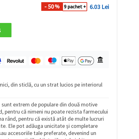
- 50
6.03 Lei
%
9 pachet +
s
ci, din sticlă, cu un strat lucios pe interiorul
lă sunt extrem de populare din două motive
nd, pentru că nimeni nu poate rezista farmecului
ilea rând, pentru că există atât de multe lucruri
site. Ele pot adăuga unicitate și completare
sau accesoriile tale preferate, devenind un