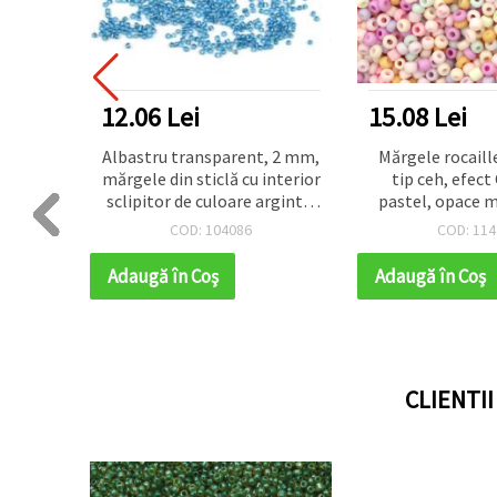
12.06 Lei
15.08 Lei
sticlă
Albastru transparent, 2 mm,
Mărgele rocaille
 2,5 x
mărgele din sticlă cu interior
tip ceh, efect
hiulară
sclipitor de culoare argintie
pastel, opace m
g ±600
– 50 g, pentru bijuterii
3×2,8–3,2 mm, or
COD: 104086
COD: 114
handmade și proiecte DIY
1,1 mm, ~470 
Adaugă în Coş
Adaugă în Coş
CLIENTI