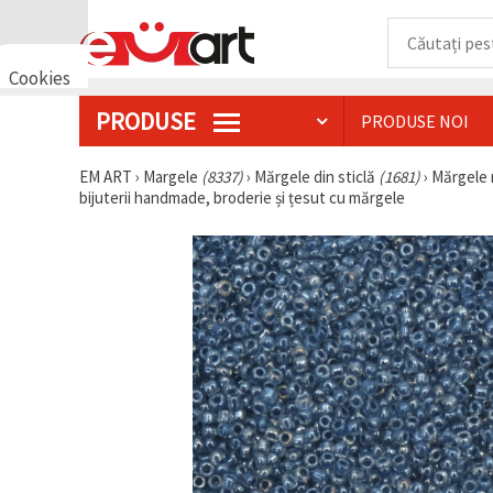
Cookies
🍪 Bună,
PRODUSE
PRODUSE NOI
vrem să vă
oferim
câteva
EM ART
›
Margele
(8337)
›
Mărgele din sticlă
(1681)
›
Mărgele r
cookie -uri.
bijuterii handmade, broderie și țesut cu mărgele
Cu toate
acestea, ele
sunt diferite
de cele pe
care le
cunoașteți,
suntem
siguri că
veți avea
cea mai
tare
experiență
aici,
amintindu-
vă de
preferințele
și re-