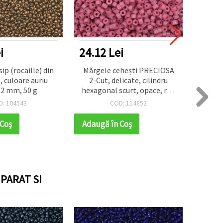
i
24.12 Lei
22.1
ip (rocaille) din
Mărgele cehești PRECIOSA
Mărgel
s, culoare auriu
2-Cut, delicate, cilindru
mm, mi
 2 mm, 50 g
hexagonal scurt, opace, roz
port
elegant, 4x2,5 mm, orificiu
D: 104543
COD: 114852
1,5 mm - 10 g (±160 buc.)
 Coş
Adaugă în Coş
Adaug
PARAT SI