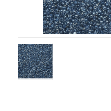
vizitele.
Puteți fi de
acord să
utilizați
toate
cookie -
urile făcând
clic pe "pe
site!" Sau să
vă indicați
preferințele
în setări
selectând
un tip de
cookie -uri
dat și
făcând clic
pe butonul
"Salvați"
Аcceptati
toate!
Setări