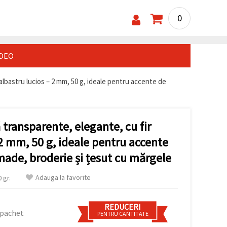
0
IDEO
 albastru lucios – 2 mm, 50 g, ideale pentru accente de
 transparente, elegante, cu fir
 2 mm, 50 g, ideale pentru accente
made, broderie și țesut cu mărgele
Adauga la favorite
 gr.
REDUCERI
 pachet
PENTRU CANTITATE