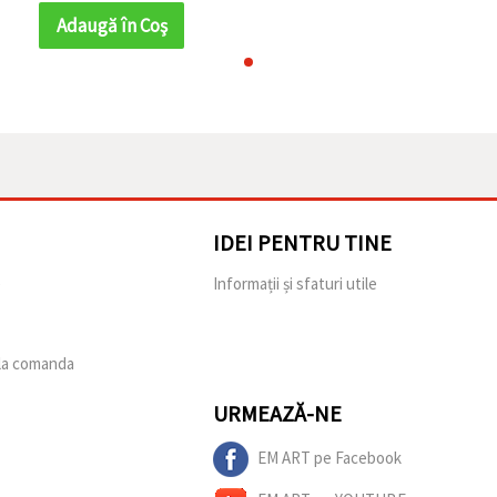
pentru accente de
Adaugă în Coş
bijuterii handmade,
broderie și țesut cu
mărgele
IDEI PENTRU TINE
e
Informații și sfaturi utile
 la comanda
URMEAZĂ-NE
EM ART pe Facebook