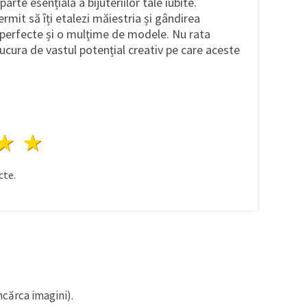
arte esențială a bijuteriilor tale iubite.
rmit să îți etalezi măiestria și gândirea
i perfecte și o mulțime de modele. Nu rata
ucura de vastul potențial creativ pe care aceste
ele
3 stele
4 stele
5 stele
te.
ncărca imagini).