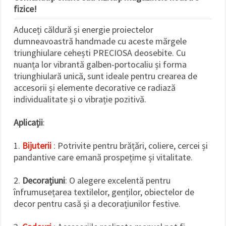
fizice!
Aduceți căldură și energie proiectelor
dumneavoastră handmade cu aceste mărgele
triunghiulare cehești PRECIOSA deosebite. Cu
nuanța lor vibrantă galben-portocaliu și forma
triunghiulară unică, sunt ideale pentru crearea de
accesorii și elemente decorative ce radiază
individualitate și o vibrație pozitivă.
Aplicații
:
1.
Bijuterii
: Potrivite pentru brățări, coliere, cercei și
pandantive care emană prospețime și vitalitate.
2.
Decorațiuni
: O alegere excelentă pentru
înfrumusețarea textilelor, genților, obiectelor de
decor pentru casă și a decorațiunilor festive.