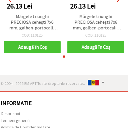
26.13 Lei
26.13 Lei
Mărgele triunghi
Mărgele triunghi
PRECIOSA cehești 7x6
PRECIOSA cehești 7x6
mm, galben-portocaliu
mm, galben-portocaliu
opac, gaură triunghiulară
opac, gaură triunghiulară
COD: 110125
COD: 110125
2 mm – perfecte pentru
2 mm – perfecte pentru
bijuterii statement, lucrul
bijuterii statement, lucrul
Adaugă în Coş
Adaugă în Coş
cu mărgele și proiecte
cu mărgele și proiecte
DIY/handmade – 15 g (~38
DIY/handmade – 15 g (~38
buc)
buc)
© 2004 - 2026 EM ART Toate drepturile rezervate..
INFORMATIE
Despre noi
Termeni generali
Politica de Confidențialitate