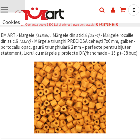
0
Cookies
Comanda peste 3800 Lei si primesti transport gratuit!
0731715486
🍪 Bună,
EM ART
›
Margele
(11839)
›
Mărgele din sticlă
(2374)
›
Mărgele rocaille
vrem să vă
din sticlă
(1127)
›
Mărgele triunghi PRECIOSA cehești 7x6 mm, galben-
oferim
câteva
portocaliu opac, gaură triunghiulară 2 mm – perfecte pentru bijuterii
cookie -uri.
statement, lucrul cu mărgele și proiecte DIY/handmade – 15 g (~38 buc)
Cu toate
acestea, ele
sunt diferite
de cele pe
care le
cunoașteți,
suntem
siguri că
veți avea
cea mai
tare
experiență
aici,
amintindu-
vă de
preferințele
și re-