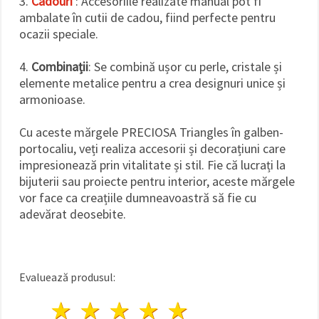
3.
Cadouri
: Accesoriile realizate manual pot fi
ambalate în cutii de cadou, fiind perfecte pentru
ocazii speciale.
4.
Combinații
: Se combină ușor cu perle, cristale și
elemente metalice pentru a crea designuri unice și
armonioase.
Cu aceste mărgele PRECIOSA Triangles în galben-
portocaliu, veți realiza accesorii și decorațiuni care
impresionează prin vitalitate și stil. Fie că lucrați la
bijuterii sau proiecte pentru interior, aceste mărgele
vor face ca creațiile dumneavoastră să fie cu
adevărat deosebite.
Evaluează produsul:
1 stea
2 stele
3 stele
4 stele
5 stele