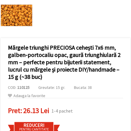
vizitele.
Puteți fi de
acord să
utilizați
toate
cookie -
urile făcând
clic pe "pe
site!" Sau să
vă indicați
Mărgele triunghi PRECIOSA cehești 7x6 mm,
preferințele
galben-portocaliu opac, gaură triunghiulară 2
în setări
selectând
mm – perfecte pentru bijuterii statement,
un tip de
lucrul cu mărgele și proiecte DIY/handmade –
cookie -uri
dat și
15 g (~38 buc)
făcând clic
pe butonul
COD:
110125
Greutate: 15 gr.
Bucata: 38
"Salvați"
Adauga la favorite
Аcceptati
Pret:
26.13 Lei
toate!
1-4 pachet
Setări
REDUCERI
PENTRU CANTITATE