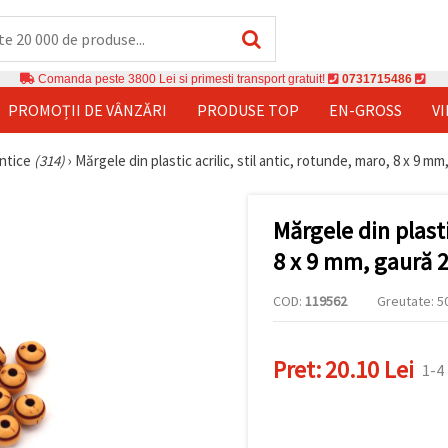
Comanda peste 3800 Lei si primesti transport gratuit!
0731715486
PROMOȚII DE VÂNZĂRI
PRODUSE TOP
EN-GROSS
V
ntice
(314)
›
Mărgele din plastic acrilic, stil antic, rotunde, maro, 8 x 9 m
Mărgele din plasti
8 x 9 mm, gaură 2
COD:
119562
Greutate: 50
Pret:
20.10 Lei
1-4