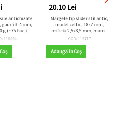
i
20.10 Lei
20.1
ale antichizate
Mărgele tip slider stil antic,
Mărgel
 gaură 3-4 mm,
model celtic, 18x7 mm,
antich
0 g (~75 buc.)
orificiu 2,5x8,5 mm, maro -
mm, ma
50 g (~67 buc.)
D: 119464
COD: 119717
 Coş
Adaugă în Coş
Adaug