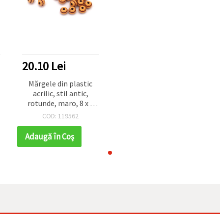
20.10 Lei
Mărgele din plastic
acrilic, stil antic,
rotunde, maro, 8 x 9
mm, gaură 2,5 mm, 50
COD: 119562
g (~105 buc.)
Adaugă în Coş