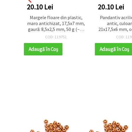
20.10 Lei
20.10 Lei
hizate,
Margele floare din plastic,
Pandantiv acrilic
VE”,
maro antichizat, 17,5x7 mm,
antic, culoa
5 mm,
gaură: 8,5x2,5 mm, 50 g (~75
21x17,5x6 mm, o
c.)
buc)
- 50 g (~60
COD: 119751
COD: 119
Adaugă în Coş
Adaugă în Coş