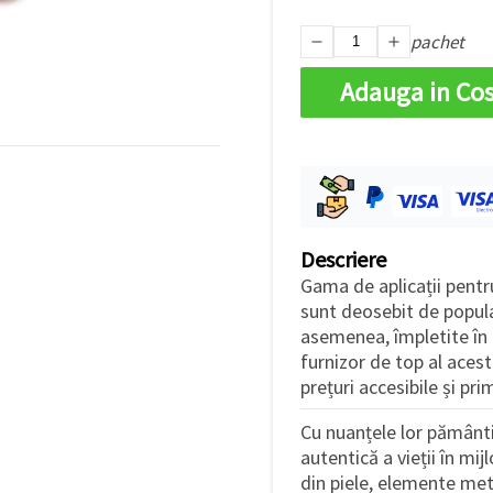
pachet
Adauga in Co
Descriere
Gama de aplicații pent
sunt deosebit de popular
asemenea, împletite în 
furnizor de top al aces
prețuri accesibile și pri
Cu nuanțele lor pământi
autentică a vieții în mij
din piele, elemente meta