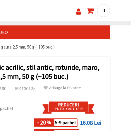
0
IDEO
m, gaură 2,5 mm, 50 g (~105 buc.)
c acrilic, stil antic, rotunde, maro,
,5 mm, 50 g (~105 buc.)
Adauga la favorite
 gr.
Bucata: 105
REDUCERI
 pachet
PENTRU CANTITATE
- 20
16.08 Lei
%
5-9 pachet