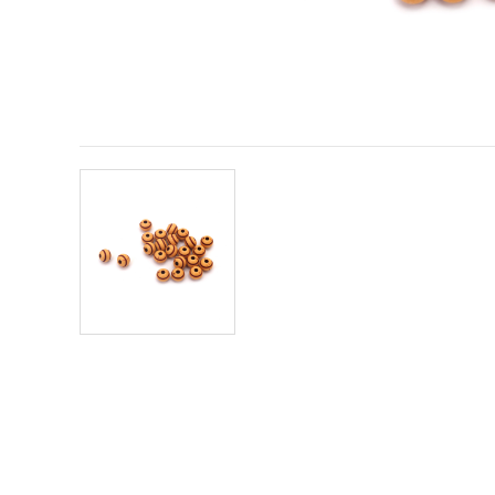
vizitele.
Puteți fi de
acord să
utilizați
toate
cookie -
urile făcând
clic pe "pe
site!" Sau să
vă indicați
preferințele
în setări
selectând
un tip de
cookie -uri
dat și
făcând clic
pe butonul
"Salvați"
Аcceptati
toate!
Setări