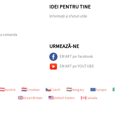
IDEI PENTRU TINE
e
Informații și sfaturi utile
 la comanda
URMEAZĂ-NE
EM ART pe Facebook
EM ART pe YOUTUBE
Austria
Croatian
Czech
Hungary
Europe
Great Britain
United States
Canada