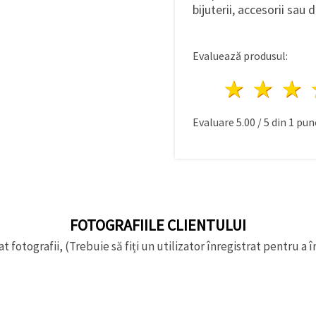
bijuterii, accesorii sau 
Evaluează produsul:
1 stea
2 st
Evaluare
5.00
/
5
din
1
punc
FOTOGRAFIILE CLIENTULUI
t fotografii, (Trebuie să fiți un utilizator înregistrat pentru a î