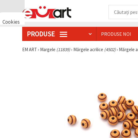
Cookies
🍪 Bună,
PRODUSE
PRODUSE NOI
vrem să vă
oferim
câteva
EM ART
›
Margele
(11839)
›
Mărgele acrilice
(4502)
›
Mărgele a
cookie -uri.
Cu toate
acestea, ele
sunt diferite
de cele pe
care le
cunoașteți,
suntem
siguri că
veți avea
cea mai
tare
experiență
aici,
amintindu-
vă de
preferințele
și re-