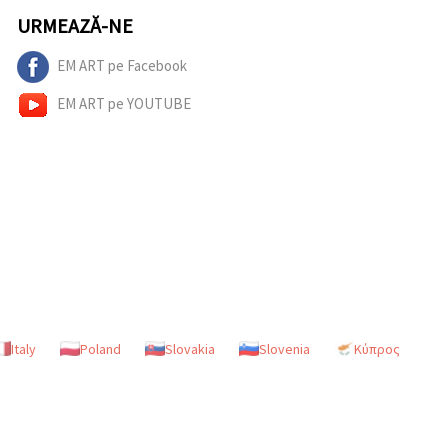
URMEAZĂ-NE
EM ART pe Facebook
EM ART pe YOUTUBE
Italy
Poland
Slovakia
Slovenia
Κύπρος