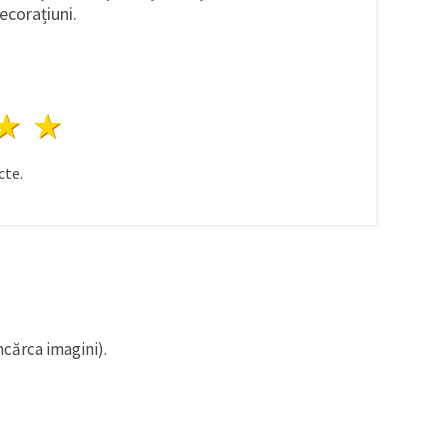
decorațiuni.
ele
3 stele
4 stele
5 stele
te.
ncărca imagini).