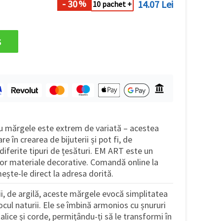
- 30
14.07 Lei
%
10 pachet +
s
ru mărgele este extrem de variată – acestea
e în crearea de bijuterii și pot fi, de
diferite tipuri de țesături. EM ART este un
tor materiale decorative. Comandă online la
mește-le direct la adresa dorită.
i, de argilă, aceste mărgele evocă simplitatea
locul naturii. Ele se îmbină armonios cu șnururi
lice și corde, permițându-ți să le transformi în