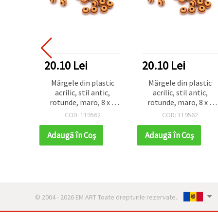
20.10 Lei
20.10 Lei
Mărgele din plastic
Mărgele din plastic
acrilic, stil antic,
acrilic, stil antic,
rotunde, maro, 8 x 9
rotunde, maro, 8 x 9
mm, gaură 2,5 mm, 50
mm, gaură 2,5 mm, 50
COD: 119562
COD: 119562
g (~105 buc.)
g (~105 buc.)
Adaugă în Coş
Adaugă în Coş
© 2004 - 2026 EM ART Toate drepturile rezervate..