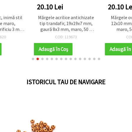
20.10 Lei
20.10 Le
, inimă stil
Mărgele acrilice antichizate
Mărgele ov
re maro,
tip trandafir, 19x19x7 mm,
12x10 mm,
rificiu 3 mm
gaură 8x3 mm, maro, 50 g
maro, 5
 buc.)
(~45 buc.)
620
COD: 119673
CO
Adaugă în Coş
Adaugă în
ISTORICUL TAU DE NAVIGARE