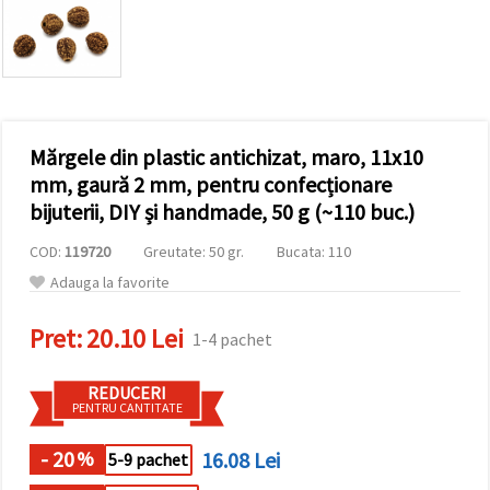
vizitele.
Puteți fi de
acord să
utilizați
toate
cookie -
urile făcând
clic pe "pe
site!" Sau să
Mărgele din plastic antichizat, maro, 11x10
vă indicați
mm, gaură 2 mm, pentru confecționare
preferințele
în setări
bijuterii, DIY și handmade, 50 g (~110 buc.)
selectând
un tip de
COD:
119720
Greutate: 50 gr.
Bucata: 110
cookie -uri
dat și
Adauga la favorite
făcând clic
pe butonul
"Salvați"
Pret:
20.10 Lei
1-4 pachet
Аcceptati
REDUCERI
PENTRU CANTITATE
toate!
Setări
- 20
16.08 Lei
%
5-9 pachet