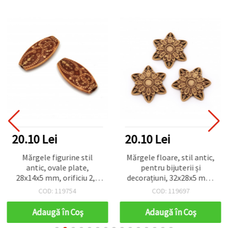
20.10 Lei
20.10 Lei
Mărgele figurine stil
Mărgele floare, stil antic,
antic, ovale plate,
pentru bijuterii și
28x14x5 mm, orificiu 2,5
decorațiuni, 32x28x5 mm,
mm, maro, culoare lemn
maro - 50 g (~24 buc.)
COD: 119754
COD: 119697
– 50 g ~40 buc, pentru
bijuterii handmade
Adaugă în Coş
Adaugă în Coş