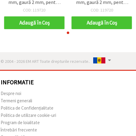
mm, gaură 2 mm, pentru
mm, gaură 2 mm, pentru
confecționare bijuterii,
confecționare bijuterii,
COD: 119720
COD: 119720
DIY și handmade, 50 g
DIY și handmade, 50 g
(~110 buc.)
(~110 buc.)
Adaugă în Coş
Adaugă în Coş
© 2004 - 2026 EM ART Toate drepturile rezervate..
INFORMATIE
Despre noi
Termeni generali
Politica de Confidențialitate
Politica de utilizare cookie-uri
Program de loialitate
întrebări frecvente