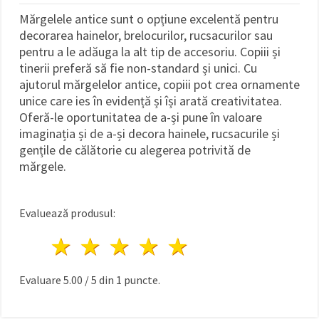
Mărgelele antice sunt o opțiune excelentă pentru
decorarea hainelor, brelocurilor, rucsacurilor sau
pentru a le adăuga la alt tip de accesoriu. Copiii și
tinerii preferă să fie non-standard și unici. Cu
ajutorul mărgelelor antice, copiii pot crea ornamente
unice care ies în evidență și își arată creativitatea.
Oferă-le oportunitatea de a-și pune în valoare
imaginația și de a-și decora hainele, rucsacurile și
gențile de călătorie cu alegerea potrivită de
mărgele.
Evaluează produsul:
1 stea
2 stele
3 stele
4 stele
5 stele
Evaluare
5.00
/
5
din
1
puncte.