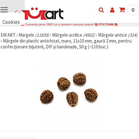
0
Cookies
Comanda peste 3800 Lei si primesti transport gratuit!
0731715486
🍪 Bună,
EM ART
›
Margele
(11839)
›
Mărgele acrilice
(4502)
›
Mărgele antice
(314)
vrem să vă
›
Mărgele din plastic antichizat, maro, 11x10 mm, gaură 2 mm, pentru
oferim
câteva
confecționare bijuterii, DIY și handmade, 50 g (~110 buc.)
cookie -uri.
Cu toate
acestea, ele
sunt diferite
de cele pe
care le
cunoașteți,
suntem
siguri că
veți avea
cea mai
tare
experiență
aici,
amintindu-
vă de
preferințele
și re-