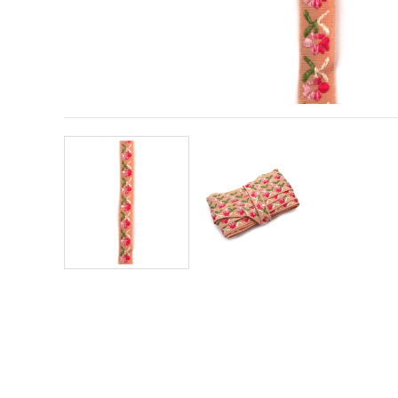
vizitele.
Puteți fi de
acord să
utilizați
toate
cookie -
urile făcând
clic pe "pe
site!" Sau să
vă indicați
preferințele
în setări
selectând
un tip de
cookie -uri
dat și
făcând clic
pe butonul
"Salvați"
Аcceptati
toate!
Setări