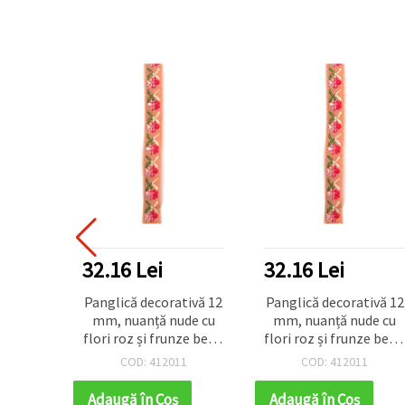
32.16 Lei
32.16 Lei
Panglică decorativă 12
Panglică decorativă 12
mm, nuanță nude cu
mm, nuanță nude cu
flori roz și frunze bej și
flori roz și frunze bej ș
verzi – 5 m
verzi – 5 m
COD: 412011
COD: 412011
Adaugă în Coş
Adaugă în Coş