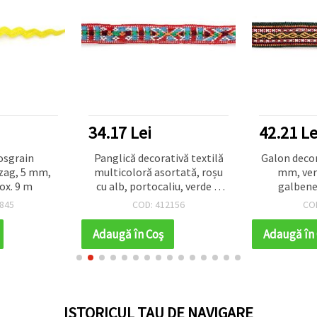
34.17 Lei
42.21 Le
osgrain
Panglică decorativă textilă
Galon decor
-zag, 5 mm,
multicoloră asortată, roșu
mm, ver
ox. 9 m
cu alb, portocaliu, verde și
galbene 
albastru / Lățime: 14 mm - 5
845
COD: 412156
CO
metri
Adaugă în Coş
Adaugă în
ISTORICUL TAU DE NAVIGARE