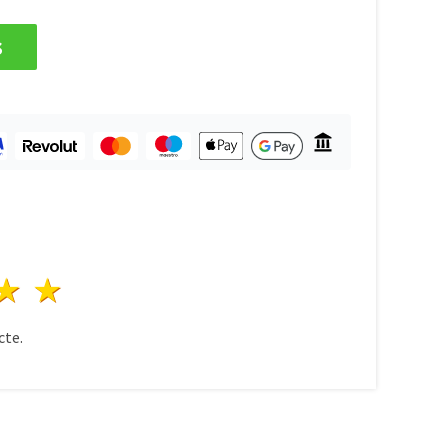
s
ele
3 stele
4 stele
5 stele
te.