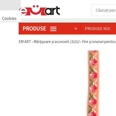
Cookies
🍪 Bună,
PRODUSE
PRODUSE NOI
vrem să vă
oferim
câteva
EM ART
›
Mărţişoare și accesorii
(3151)
›
Fire și snururi pentr
cookie -uri.
Cu toate
acestea, ele
sunt diferite
de cele pe
care le
cunoașteți,
suntem
siguri că
veți avea
cea mai
tare
experiență
aici,
amintindu-
vă de
preferințele
și re-