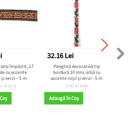
i
32.16 Lei
42.2
ativ împletit, 17
Panglică decorativă tip
Pa
de cu accente
bordură 10 mm, albă cu
împle
și verzi – 5 m
accente roșii și verzi - 5 m
D: 412110
COD: 412046
 Coş
Adaugă în Coş
Adaug