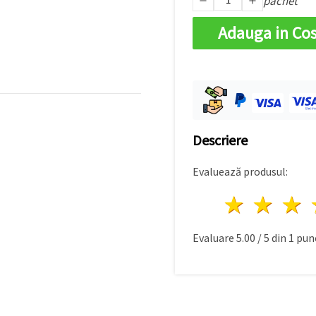
pachet
Adauga in Co
Descriere
Evaluează produsul:
1 stea
2 st
Evaluare
5.00
/
5
din
1
punc