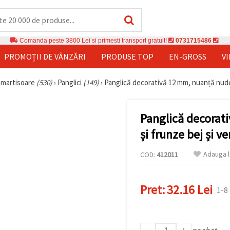
Comanda peste 3800 Lei si primesti transport gratuit!
0731715486
PROMOȚII DE VÂNZĂRI
PRODUSE TOP
EN-GROSS
V
u martisoare
(530)
›
Panglici
(149)
›
Panglică decorativă 12 mm, nuanță nude cu
Panglică decorati
și frunze bej și ve
Adauga l
COD:
412011
Pret:
32.16 Lei
1-8