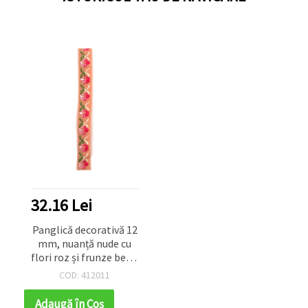
32.16 Lei
Panglică decorativă 12
mm, nuanță nude cu
i
flori roz și frunze bej și
verzi – 5 m
COD: 412011
Adaugă în Coş