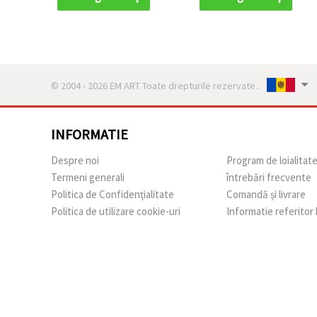
© 2004 - 2026 EM ART Toate drepturile rezervate..
INFORMATIE
Despre noi
Program de loialitat
Termeni generali
întrebări frecvente
Politica de Confidențialitate
Comandă și livrare
Politica de utilizare cookie-uri
Informatie referitor