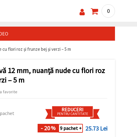
0
IDEO
 flori roz și frunze bej și verzi – 5 m
vă 12 mm, nuanță nude cu flori roz
rzi – 5 m
a favorite
REDUCERI
 pachet
PENTRU CANTITATE
- 20
25.73 Lei
%
9 pachet +