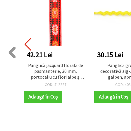
42.21 Lei
30.15 Lei
ivă
Panglică jacquard florală de
Panglică gr
oșu cu
pasmanterie, 30 mm,
decorativă zig
metri
portocaliu cu flori albe și
galben, apr
galbene – 5 metri
COD: 412227
COD: 403
Adaugă în Coş
Adaugă în Coş