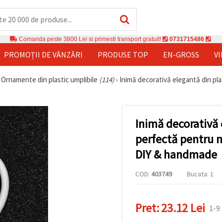
Comanda peste 3800 Lei si primesti transport gratuit!
0731715486
PROMOȚII DE VÂNZĂRI
PRODUSE TOP
EN-GROSS
V
›
Ornamente din plastic umplibile
(114)
›
Inimă decorativă elegantă din plas
Inimă decorativă 
perfectă pentru nu
DIY & handmade
COD:
403749
Bucata: 1
Pret:
23.12 Lei
1-9 