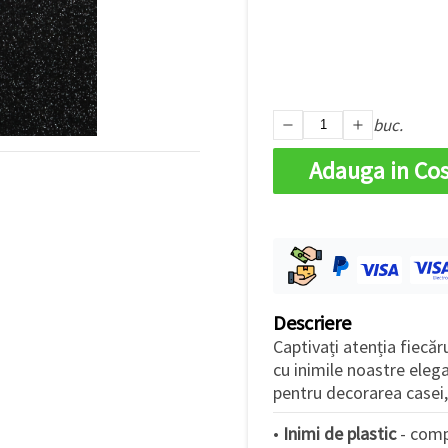
buc.
Adauga in Co
Descriere
Captivați atenția fiecă
cu inimile noastre eleg
pentru decorarea casei, 
•
Inimi de plastic
- comp