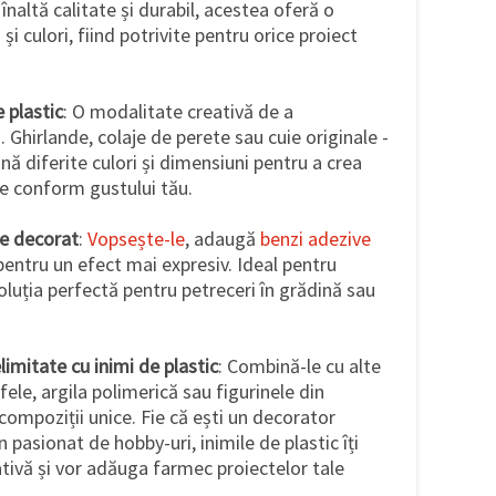
 înaltă calitate și durabil, acestea oferă o
și culori, fiind potrivite pentru orice proiect
 plastic
: O modalitate creativă de a
 Ghirlande, colaje de perete sau cuie originale -
ină diferite culori și dimensiuni pentru a crea
e conform gustului tău.
de decorat
:
Vopsește-le
, adaugă
benzi adezive
entru un efect mai expresiv. Ideal pentru
 soluția perfectă pentru petreceri în grădină sau
elimitate cu inimi de plastic
: Combină-le cu alte
fele, argila polimerică sau figurinele din
 compoziții unice. Fie că ești un decorator
 pasionat de hobby-uri, inimile de plastic îți
ativă și vor adăuga farmec proiectelor tale