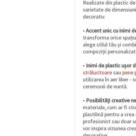
Realizate din plastic de
varietate de dimensiuni 
decorativ.
•
Accent unic cu inimi de
transforma orice spațiu.
alege stilul tău și comb
compoziții personalizat
•
Inimi de plastic ușor 
strălucitoare
sau
pene
p
utilizarea în aer liber -
ceremonii de nuntă.
•
Posibilități creative n
materiale, cum ar fi sto
plastilină pentru a crea
profesionist sau doar un
vor inspira viziunea cre
decorative.