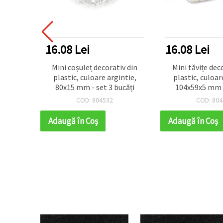
16.08 Lei
16.08 Lei
u cutie
Mini coșuleț decorativ din
Mini tăvițe dec
, 88x50
plastic, culoare argintie,
plastic, culoar
80x15 mm - set 3 bucăți
104x59x5 mm -
bucăț
COD: 804532
COD: 804
Adaugă în Coş
Adaugă în Coş