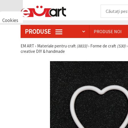
Cookies
🍪 Bună,
PRODUSE
PRODUSE NOI
vrem să vă
oferim
câteva
EM ART
›
Materiale pentru craft
(8833)
›
Forme de craft
(530)
cookie -uri.
creative DIY & handmade
Cu toate
acestea, ele
sunt diferite
de cele pe
care le
cunoașteți,
suntem
siguri că
veți avea
cea mai
tare
experiență
aici,
amintindu-
vă de
preferințele
și re-