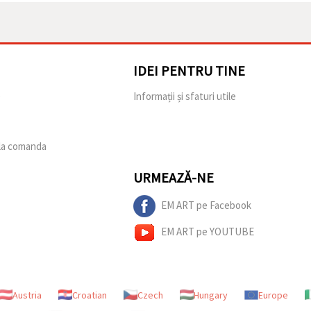
IDEI PENTRU TINE
e
Informații și sfaturi utile
 la comanda
URMEAZĂ-NE
EM ART pe Facebook
EM ART pe YOUTUBE
Austria
Croatian
Czech
Hungary
Europe