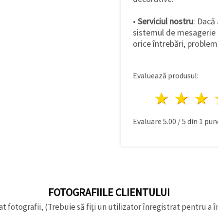
•
Serviciul nostru
: Dacă 
sistemul de mesagerie
orice întrebări, problem
Evaluează produsul:
1 stea
2 st
Evaluare
5.00
/
5
din
1
punc
FOTOGRAFIILE CLIENTULUI
t fotografii, (Trebuie să fiți un utilizator înregistrat pentru a î