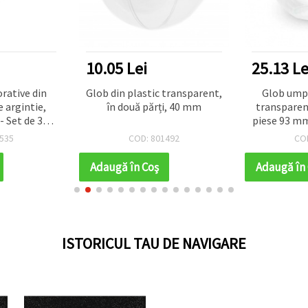
10.05 Lei
25.13 Le
orative din
Glob din plastic transparent,
Glob umpl
e argintie,
în două părți, 40 mm
transparent
 Set de 3
piese 93 mm
i
DIY, handma
535
COD: 801492
CO
de Crăci
Adaugă în Coş
Adaugă în
ISTORICUL TAU DE NAVIGARE