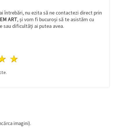
ai întrebări, nu ezita să ne contactezi direct prin
EM ART
, și vom fi bucuroși să te asistăm cu
e sau dificultăți ai putea avea.
ele
3 stele
4 stele
5 stele
te.
ncărca imagini).