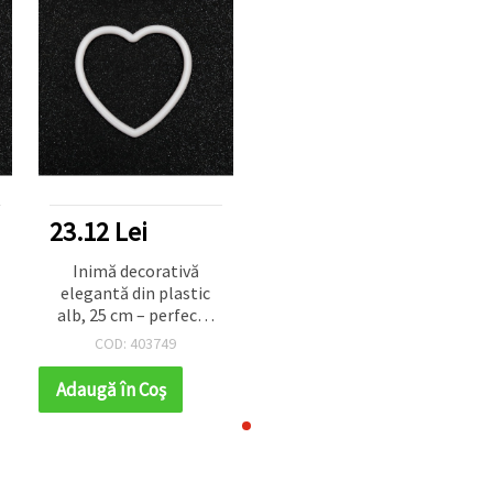
23.12 Lei
Inimă decorativă
elegantă din plastic
alb, 25 cm – perfectă
pentru nunți, petreceri
COD: 403749
și proiecte creative DIY
& handmade
Adaugă în Coş