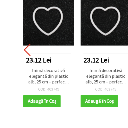
23.12 Lei
23.12 Lei
Inimă decorativă
Inimă decorativă
elegantă din plastic
elegantă din plastic
alb, 25 cm – perfectă
alb, 25 cm – perfectă
pentru nunți, petreceri
pentru nunți, petreceri
COD: 403749
COD: 403749
și proiecte creative DIY
și proiecte creative DIY
& handmade
& handmade
Adaugă în Coş
Adaugă în Coş