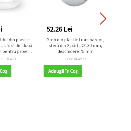
NOU
i
52.26 Lei
42.2
ibil din plastic
Glob din plastic transparent,
Bile 
, sferă din două
sferă din 2 părți, Ø130 mm,
iriz
 pentru proiecte
deschidere 75 mm
49x29 
de și decorațiuni
– ide
D: 801429
COD: 804537
un și sărbători
de pe
f
 Coş
Adaugă în Coş
Adaug