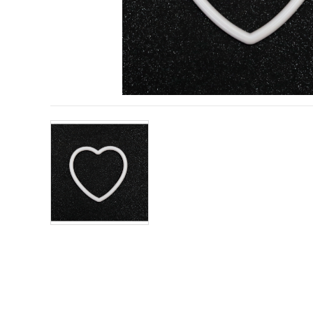
vizitele.
Puteți fi de
acord să
utilizați
toate
cookie -
urile făcând
clic pe "pe
site!" Sau să
vă indicați
preferințele
în setări
selectând
un tip de
cookie -uri
dat și
făcând clic
pe butonul
"Salvați"
Аcceptati
toate!
Setări