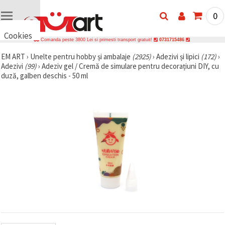
0
Cookies
Comanda peste 3800 Lei si primesti transport gratuit!
0731715486
🍪 Bună,
EM ART
›
Unelte pentru hobby și ambalaje
(2925)
›
Adezivi și lipici
(172)
›
vrem să vă
Adezivi
(99)
›
Adeziv gel / Cremă de simulare pentru decorațiuni DIY, cu
oferim
câteva
duză, galben deschis - 50 ml
cookie -uri.
Cu toate
acestea, ele
sunt diferite
de cele pe
care le
cunoașteți,
suntem
siguri că
veți avea
cea mai
tare
experiență
aici,
amintindu-
vă de
preferințele
și re-