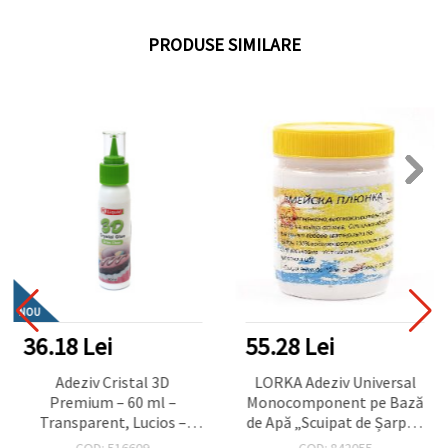
PRODUSE SIMILARE
NOU
36.18 Lei
55.28 Lei
Adeziv Cristal 3D
LORKA Adeziv Universal
Premium – 60 ml –
Monocomponent pe Bază
Transparent, Lucios –
de Apă „Scuipat de Șarpe”,
perfect pentru efecte de
300 g
COD: 516609
COD: 842055