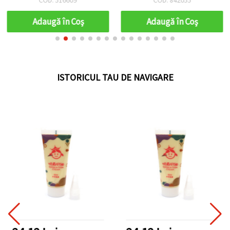
sticlă în relief pe hârtie,
bijuterii handmade și
Adaugă în Coş
Adaugă în Coş
proiecte craft decorative
ISTORICUL TAU DE NAVIGARE