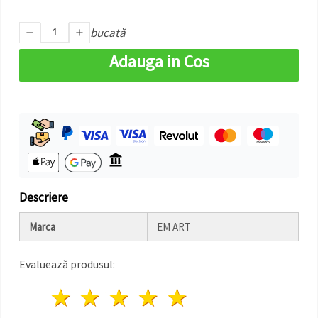
bucată
Adauga in Cos
Descriere
Marca
EM ART
Evaluează produsul:
1 stea
2 stele
3 stele
4 stele
5 stele