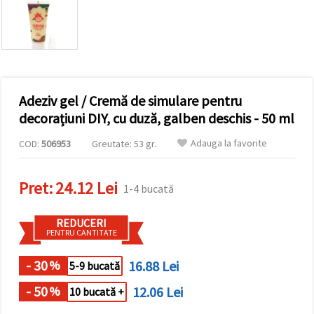
vizitele.
Puteți fi de
acord să
utilizați
toate
cookie -
urile făcând
clic pe "pe
site!" Sau să
Adeziv gel / Cremă de simulare pentru
vă indicați
decorațiuni DIY, cu duză, galben deschis - 50 ml
preferințele
în setări
selectând
Adauga la favorite
COD:
506953
Greutate: 53 gr.
un tip de
cookie -uri
dat și
Pret:
24.12 Lei
făcând clic
1-4 bucată
pe butonul
"Salvați"
REDUCERI
PENTRU CANTITATE
Аcceptati
toate!
- 30
16.88 Lei
%
5-9 bucată
Setări
- 50
12.06 Lei
%
10 bucată +