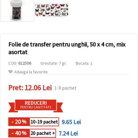
vizitele.
Puteți fi de
acord să
utilizați
toate
cookie -
urile făcând
clic pe "pe
site!" Sau să
Folie de transfer pentru unghii, 50 x 4 cm, mix
vă indicați
asortat
preferințele
în setări
selectând
COD:
612506
Greutate: 7 gr.
Bucata: 1
un tip de
Adauga la favorite
cookie -uri
dat și
făcând clic
Pret:
12.06 Lei
pe butonul
1-9 pachet
"Salvați"
REDUCERI
PENTRU CANTITATE
Аcceptati
toate!
- 20
9.65 Lei
%
10-19 pachet
Setări
- 40
7.24 Lei
%
20 pachet +