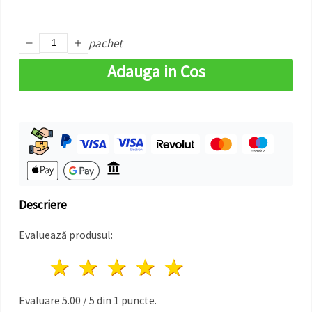
pachet
Adauga in Cos
Descriere
Evaluează produsul:
1 stea
2 stele
3 stele
4 stele
5 stele
Evaluare
5.00
/
5
din
1
puncte.