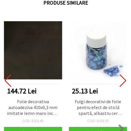
PRODUSE SIMILARE
144.72 Lei
25.13 Lei
Folie decorativa
Fulgi decorativi de folie
autoadeziva 410x0,3 mm
pentru efect de sticlă
imitatie lemn maro inchis
spartă, albastru cer
-3 metri
întunecat irizat
COD: 830145
COD: 830135
(Rainbow), 15 ml (~3 g)