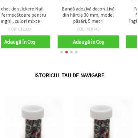
Bandă adezivă decorativă
Pandantiv din sticlă cu
din hârtie 30 mm, model
flori naturale uscate
păsări, 5 metri
înglobate, pentru bijuterii
handmade, 34x28x9 mm,
COD: 418749
COD: 111111
gaură 4 mm, mix
Adaugă în Coş
Adaugă în Coş
ISTORICUL TAU DE NAVIGARE