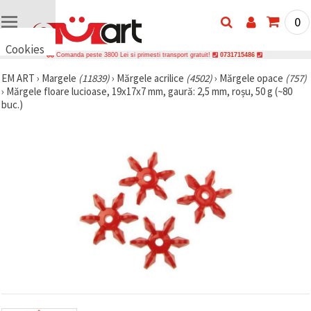
0
Cookies
Comanda peste 3800 Lei si primesti transport gratuit!
0731715486
🍪 Bună,
EM ART
›
Margele
(11839)
›
Mărgele acrilice
(4502)
›
Mărgele opace
(757)
vrem să vă
›
Mărgele floare lucioase, 19x17x7 mm, gaură: 2,5 mm, roșu, 50 g (~80
oferim
câteva
buc.)
cookie -uri.
Cu toate
acestea, ele
sunt diferite
de cele pe
care le
cunoașteți,
suntem
siguri că
veți avea
cea mai
tare
experiență
aici,
amintindu-
vă de
preferințele
și re-