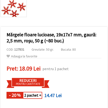
vizitele.
Puteți fi de
acord să
utilizați
toate
cookie -
urile făcând
clic pe "pe
site!" Sau să
Mărgele floare lucioase, 19x17x7 mm, gaură:
vă indicați
2,5 mm, roșu, 50 g (~80 buc.)
preferințele
în setări
selectând
COD:
127831
Greutate: 50 gr.
Bucata: 80
un tip de
Adauga la favorite
cookie -uri
dat și
făcând clic
Pret:
18.09 Lei
pe butonul
pentru 1 pachet
"Salvați"
REDUCERI
PENTRU CANTITATE
Аcceptati
toate!
- 20
14.47 Lei
%
2 pachet +
Setări