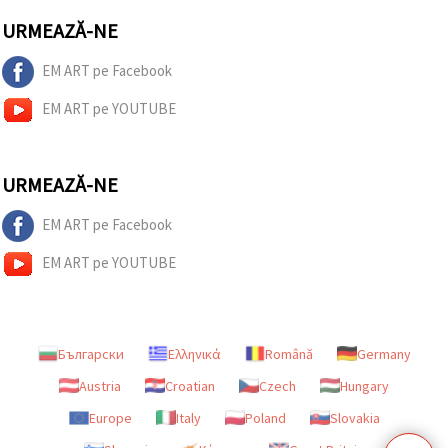
URMEAZĂ-NE
EM ART pe Facebook
EM ART pe YOUTUBE
URMEAZĂ-NE
EM ART pe Facebook
EM ART pe YOUTUBE
Български
Ελληνικά
Română
Germany
Austria
Croatian
Czech
Hungary
Europe
Italy
Poland
Slovakia