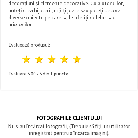
decorațiuni și elemente decorative. Cu ajutorul lor,
puteți crea bijuterii, mărțișoare sau puteți decora
diverse obiecte pe care să le oferiți rudelor sau
prietenilor.
Evaluează produsul:
1 stea
2 stele
3 stele
4 stele
5 stele
Evaluare
5.00
/
5
din
1
puncte.
FOTOGRAFIILE CLIENTULUI
Nu s-au încărcat fotografii, (Trebuie să fiți un utilizator
înregistrat pentru a încărca imagini).