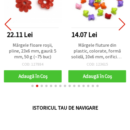
22.11 Lei
14.07 Lei
Mărgele floare roșii,
Mărgele fluture din
pline, 23x6 mm, gaură: 5
plastic, colorate, formă
mm, 50 g (~75 buc)
solidă, 10x6 mm, orificiu: 1
mm, MIX – 20 g (~84 buc.)
COD: 127884
COD: 123615
Adaugă în Coş
Adaugă în Coş
ISTORICUL TAU DE NAVIGARE