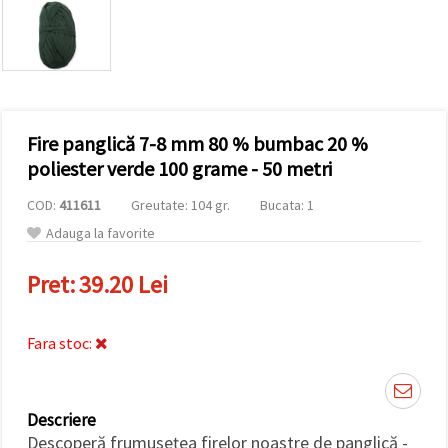
vizitele.
Puteți fi de
acord să
utilizați
toate
cookie -
urile făcând
clic pe "pe
site!" Sau să
Fire panglică 7-8 mm 80 % bumbac 20 %
vă indicați
poliester verde 100 grame - 50 metri
preferințele
în setări
selectând
COD:
411611
Greutate: 104 gr.
Bucata: 1
un tip de
Adauga la favorite
cookie -uri
dat și
făcând clic
Pret:
39.20 Lei
pe butonul
"Salvați"
Fara stoc:
Аcceptati
toate!
Setări
Descriere
Descoperă frumusețea firelor noastre de panglică -