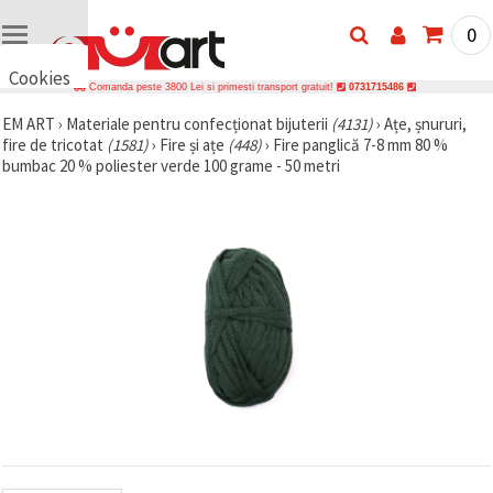
0
Cookies
Comanda peste 3800 Lei si primesti transport gratuit!
0731715486
🍪 Bună,
EM ART
›
Materiale pentru confecționat bijuterii
(4131)
›
Ațe, șnururi,
vrem să vă
fire de tricotat
(1581)
›
Fire și ațe
(448)
›
Fire panglică 7-8 mm 80 %
oferim
câteva
bumbac 20 % poliester verde 100 grame - 50 metri
cookie -uri.
Cu toate
acestea, ele
sunt diferite
de cele pe
care le
cunoașteți,
suntem
siguri că
veți avea
cea mai
tare
experiență
aici,
amintindu-
vă de
preferințele
și re-