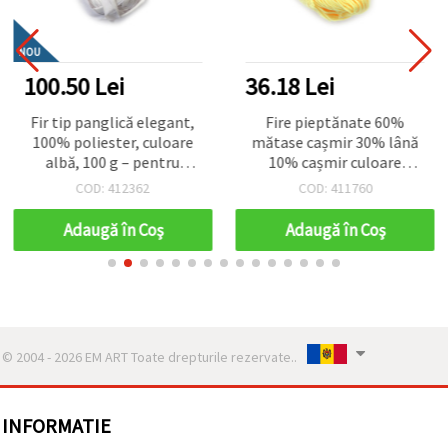
NOU
100.50 Lei
36.18 Lei
Fir tip panglică elegant,
Fire pieptănate 60%
100% poliester, culoare
mătase cașmir 30% lână
albă, 100 g – pentru
10% cașmir culoare
tricotat și diverse
galben pal -50 grame
COD: 412362
COD: 411760
proiecte handmade (DIY)
Adaugă în Coş
Adaugă în Coş
© 2004 - 2026 EM ART Toate drepturile rezervate..
INFORMATIE