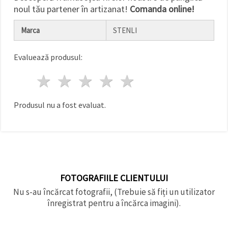
noul tău partener în artizanat!
Comanda online!
Marca
STENLI
Evaluează produsul:
1 stea
2 stele
3 stele
4 stele
5 stele
Produsul nu a fost evaluat.
FOTOGRAFIILE CLIENTULUI
Nu s-au încărcat fotografii, (Trebuie să fiți un utilizator
înregistrat pentru a încărca imagini).