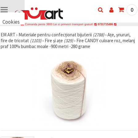
0
Cookies
Comanda peste 3800 Lei si primesti transport gratuit!
0731715486
🍪 Bună,
EM ART
›
Materiale pentru confecționat bijuterii
(2788)
›
Ațe, șnururi,
vrem să vă
fire de tricotat
(1103)
›
Fire și ațe
(329)
›
Fire CANDY culoare roz, melanj
oferim
câteva
praf 100% bumbac moale -900 metri -280 grame
cookie -uri.
Cu toate
acestea, ele
sunt diferite
de cele pe
care le
cunoașteți,
suntem
siguri că
veți avea
cea mai
tare
experiență
aici,
amintindu-
vă de
preferințele
și re-