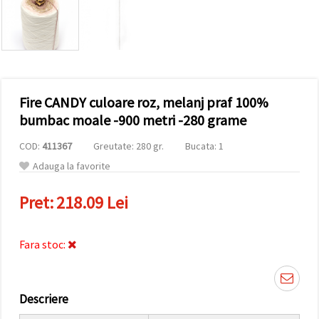
vizitele.
Puteți fi de
acord să
utilizați
toate
cookie -
urile făcând
clic pe "pe
site!" Sau să
Fire CANDY culoare roz, melanj praf 100%
vă indicați
bumbac moale -900 metri -280 grame
preferințele
în setări
selectând
COD:
411367
Greutate: 280 gr.
Bucata: 1
un tip de
Adauga la favorite
cookie -uri
dat și
făcând clic
Pret:
218.09 Lei
pe butonul
"Salvați"
Fara stoc:
Аcceptati
toate!
Setări
Descriere