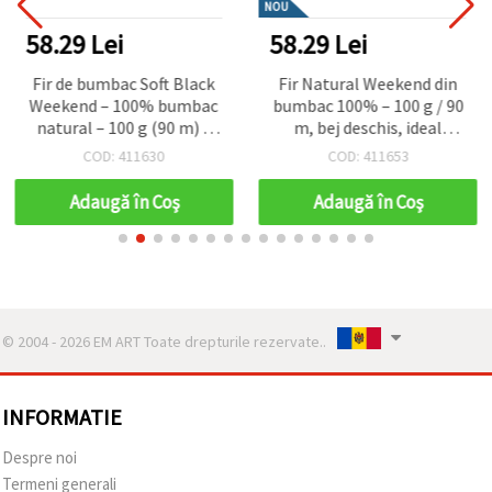
NOU
58.29 Lei
58.29 Lei
Fir de bumbac Soft Black
Fir Natural Weekend din
Weekend – 100% bumbac
bumbac 100% – 100 g / 90
natural – 100 g (90 m) –
m, bej deschis, ideal
perfect pentru tricotat
pentru tricotat, croșetat
COD: 411630
COD: 411653
elegant, croșetat și
și proiecte handmade eco
proiecte DIY creative
pentru decorațiuni de casă
Adaugă în Coş
Adaugă în Coş
© 2004 - 2026 EM ART Toate drepturile rezervate..
INFORMATIE
Despre noi
Termeni generali