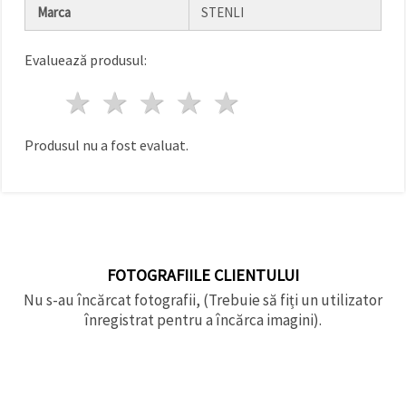
Marca
STENLI
Evaluează produsul:
1 stea
2 stele
3 stele
4 stele
5 stele
Produsul nu a fost evaluat.
FOTOGRAFIILE CLIENTULUI
Nu s-au încărcat fotografii, (Trebuie să fiți un utilizator
înregistrat pentru a încărca imagini).