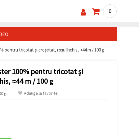
0
IDEO
% pentru tricotat și croșetat, roșu închis, ≈44 m / 100 g
ster 100% pentru tricotat și
his, ≈44 m / 100 g
Adauga la favorite
0 gr.