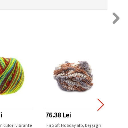
i
76.38 Lei
48.2
în culori vibrante
Fir Soft Holiday alb, bej și gri
Fire d