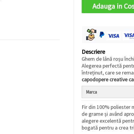
Adauga in Co
Descriere
Ghem de lână roșu înch
Alegerea perfectă pentr
întreținut, care se rem
capodopere creative ca
Marca
Fir din 100% poliester 
de grame și având aprox
alegere excelentă pentr
bogată pentru a crea tri