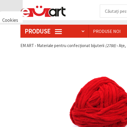
Cookies
🍪 Bună,
PRODUSE
PRODUSE NOI
vrem să vă
oferim
câteva
EM ART
›
Materiale pentru confecționat bijuterii
(2788)
›
Ațe, 
cookie -uri.
Cu toate
acestea, ele
sunt diferite
de cele pe
care le
cunoașteți,
suntem
siguri că
veți avea
cea mai
tare
experiență
aici,
amintindu-
vă de
preferințele
și re-