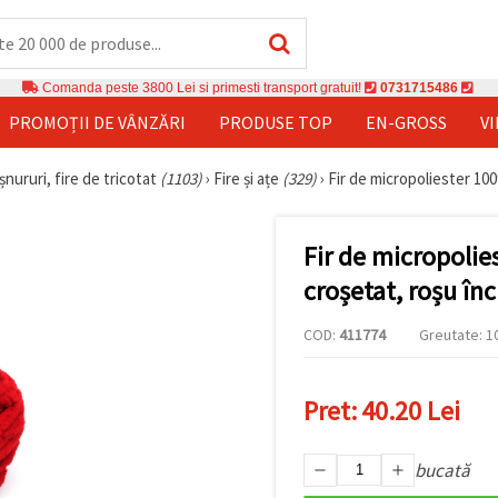
Comanda peste 3800 Lei si primesti transport gratuit!
0731715486
PROMOȚII DE VÂNZĂRI
PRODUSE TOP
EN-GROSS
V
șnururi, fire de tricotat
(1103)
›
Fire și ațe
(329)
›
Fir de micropoliester 100
Fir de micropolie
croșetat, roșu înc
COD:
411774
Greutate: 10
Pret:
40.20 Lei
bucată