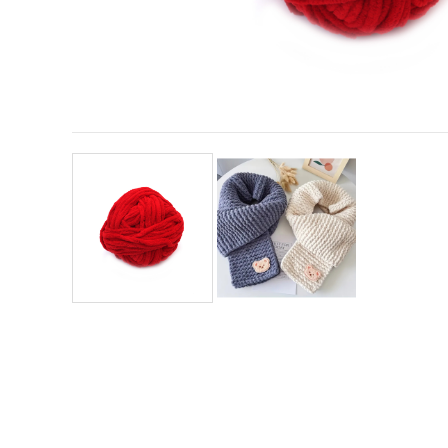
vizitele.
Puteți fi de
acord să
utilizați
toate
cookie -
urile făcând
clic pe "pe
site!" Sau să
vă indicați
preferințele
în setări
selectând
un tip de
cookie -uri
dat și
făcând clic
pe butonul
"Salvați"
Аcceptati
toate!
Setări