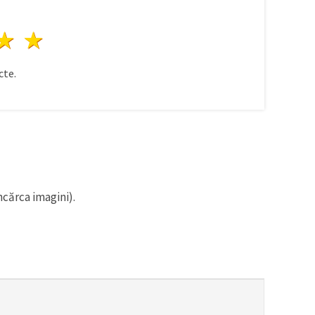
ele
3 stele
4 stele
5 stele
te.
ncărca imagini).