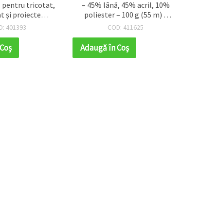
l pentru tricotat,
– 45% lână, 45% acril, 10%
t și proiecte
poliester – 100 g (55 m) –
dmade DIY
ideal pentru tricotat
D: 401393
COD: 411625
călduros, croșetat și
proiecte DIY
 Coş
Adaugă în Coş
Adaug