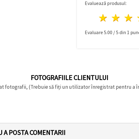
Evaluează produsul:
1 stea
2 st
Evaluare
5.00
/
5
din
1
punc
FOTOGRAFIILE CLIENTULUI
t fotografii, (Trebuie să fiți un utilizator înregistrat pentru a î
U A POSTA COMENTARII