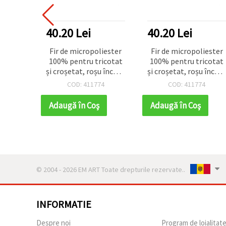
40.20 Lei
40.20 Lei
Fir de micropoliester
Fir de micropoliester
100% pentru tricotat
100% pentru tricotat
și croșetat, roșu închis,
și croșetat, roșu închis
≈44 m / 100 g
≈44 m / 100 g
COD: 411774
COD: 411774
Adaugă în Coş
Adaugă în Coş
© 2004 - 2026 EM ART Toate drepturile rezervate..
INFORMATIE
Despre noi
Program de loialitat