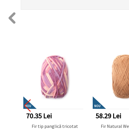
NOU
NOU
70.35 Lei
58.29 Lei
tat și
Fir tip panglică tricotat
Fir Natural W