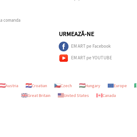
 la comanda
URMEAZĂ-NE
EM ART pe Facebook
EM ART pe YOUTUBE
Austria
Croatian
Czech
Hungary
Europe
Great Britain
United States
Canada