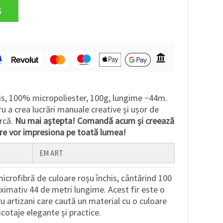
s
is, 100% micropoliester, 100g, lungime ~44m.
u a crea lucrări manuale creative și ușor de
arcă.
Nu mai aștepta! Comandă acum și creează
re vor impresiona pe toată lumea!
EM ART
microfibră de culoare roșu închis, cântărind 100
imativ 44 de metri lungime. Acest fir este o
u artizani care caută un material cu o culoare
cotaje elegante și practice.