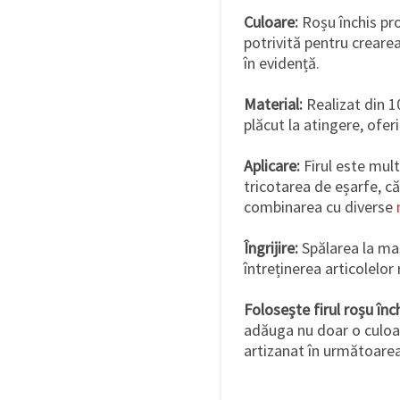
Culoare:
Roșu închis pro
potrivită pentru crear
în evidență.
Material:
Realizat din 1
plăcut la atingere, ofer
Aplicare:
Firul este mult
tricotarea de eșarfe, căc
combinarea cu diverse
Îngrijire:
Spălarea la maș
întreținerea articolelor 
Folosește firul roșu în
adăuga nu doar o culoar
artizanat în următoarea