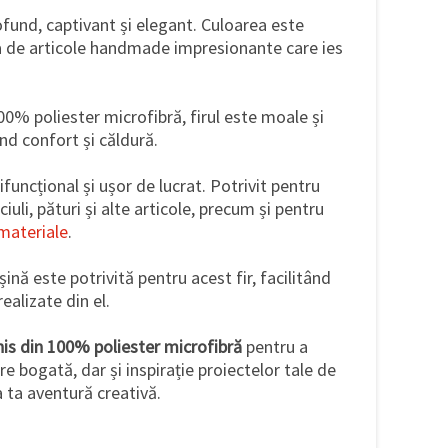
fund, captivant și elegant. Culoarea este
ea de articole handmade impresionante care ies
00% poliester microfibră, firul este moale și
ind confort și căldură.
ifuncțional și ușor de lucrat. Potrivit pentru
iuli, pături și alte articole, precum și pentru
materiale
.
ină este potrivită pentru acest fir, facilitând
realizate din el.
chis din 100% poliester microfibră
pentru a
e bogată, dar și inspirație proiectelor tale de
 ta aventură creativă.