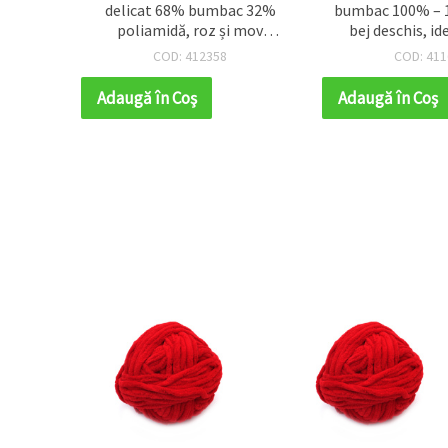
moale,
delicat 68% bumbac 32%
bumbac 100% – 1
închis,
poliamidă, roz și mov
bej deschis, id
melanj, 50 g – pentru
tricotat, croșeta
COD: 412358
COD: 411
tricotat și diverse proiecte
handmade ec
handmade/croșetat
decorațiuni 
Adaugă în Coş
Adaugă în Coş