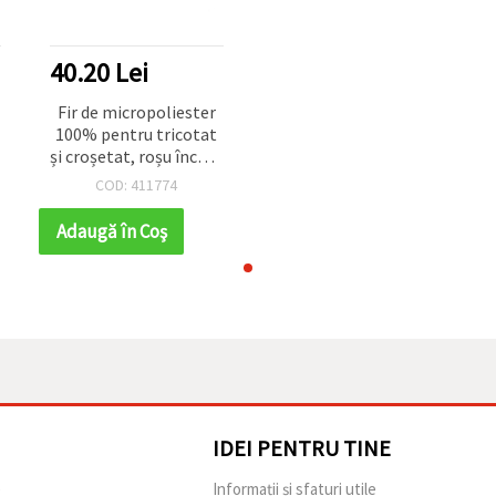
40.20 Lei
Fir de micropoliester
100% pentru tricotat
,
și croșetat, roșu închis,
≈44 m / 100 g
COD: 411774
Adaugă în Coş
IDEI PENTRU TINE
e
Informații și sfaturi utile