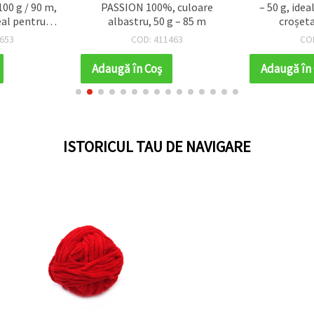
00 g / 90 m,
PASSION 100%, culoare
– 50 g, idea
eal pentru
albastru, 50 g – 85 m
croșeta
t și proiecte
han
653
COD: 411463
CO
o pentru
de casă
Adaugă în Coş
Adaugă în
ISTORICUL TAU DE NAVIGARE