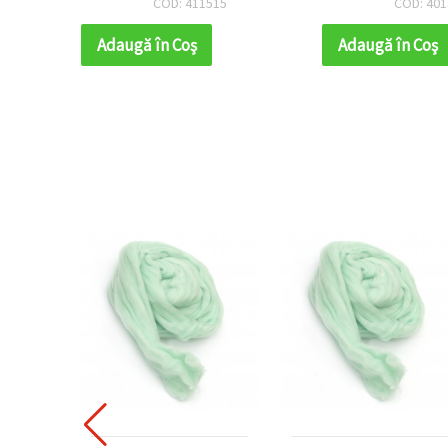
COD: 401392
COD: 401
Adaugă în Coş
Adaugă în Coş