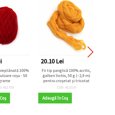
NOU
i
20.10 Lei
126.
 pieptănată 100%
Fir tip panglică 100% acrilic,
Fir de
culoare roșu - 50
galben închis, 50 g (~2,9 m)
grosi
grame
pentru croșetat și tricotat
~24
D: 411703
COD: 411519
 Coş
Adaugă în Coş
Adaug