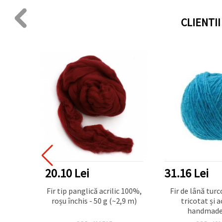
CLIENTI
31.16 Lei
31.16 Lei
ic 100%,
Fir de lână turcoaz pentru
Fir de lână alba
2,9 m)
tricotat și accesorii
tricotat și a
handmade, 50 g
handmade,