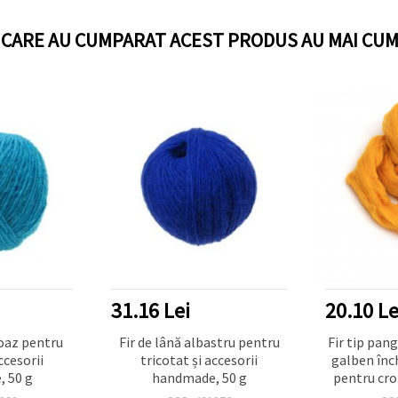
I CARE AU CUMPARAT ACEST PRODUS AU MAI CUM
20.10 Lei
31.16 Le
stru pentru
Fir tip panglică 100% acrilic,
Fir de l
ccesorii
galben închis, 50 g (~2,9 m)
tricotat, cr
 50 g
pentru croșetat și tricotat
hand