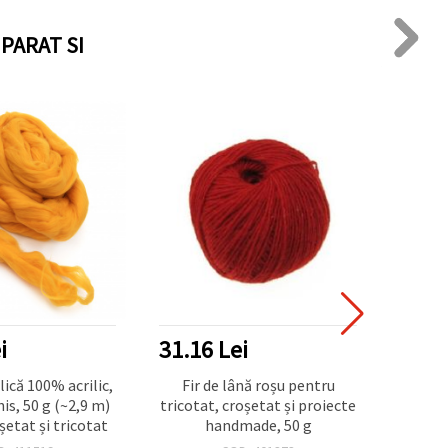
PARAT SI
i
31.16 Lei
48.2
ână roșu pentru
Fir de lână gri pentru
Fire d
oșetat și proiecte
tricotat și proiecte
made, 50 g
handmade, 50 g