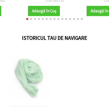
376
COD: 411519
CO
Adaugă în Coş
Adaugă în
ISTORICUL TAU DE NAVIGARE