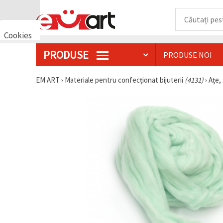
Cookies
🍪 Bună,
PRODUSE
PRODUSE NOI
vrem să vă
oferim
câteva
EM ART
›
Materiale pentru confecționat bijuterii
(4131)
›
Ațe, 
cookie -uri.
Cu toate
acestea, ele
sunt diferite
de cele pe
care le
cunoașteți,
suntem
siguri că
veți avea
cea mai
tare
experiență
aici,
amintindu-
vă de
preferințele
și re-