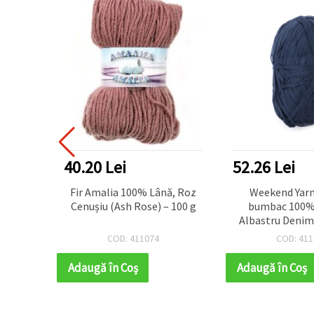
40.20 Lei
52.26 Lei
 Soft
Fir Amalia 100% Lână, Roz
Weekend Yarn 
90 m,
Cenușiu (Ash Rose) – 100 g
bumbac 100% 
fect
Albastru Denim 
etat și
(90 m) – perf
COD: 411074
COD: 411
e de
tricotat ușor, 
au
creații de
Adaugă în Coş
Adaugă în Coş
 casă