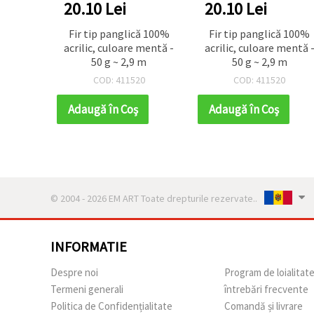
20.10 Lei
20.10 Lei
Fir tip panglică 100%
Fir tip panglică 100%
acrilic, culoare mentă -
acrilic, culoare mentă 
50 g ~ 2,9 m
50 g ~ 2,9 m
COD: 411520
COD: 411520
Adaugă în Coş
Adaugă în Coş
© 2004 - 2026 EM ART Toate drepturile rezervate..
INFORMATIE
Despre noi
Program de loialitat
Termeni generali
întrebări frecvente
Politica de Confidențialitate
Comandă și livrare