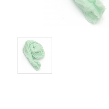
vizitele.
Puteți fi de
acord să
utilizați
toate
cookie -
urile făcând
clic pe "pe
site!" Sau să
vă indicați
preferințele
în setări
selectând
un tip de
cookie -uri
dat și
făcând clic
pe butonul
"Salvați"
Аcceptati
toate!
Setări