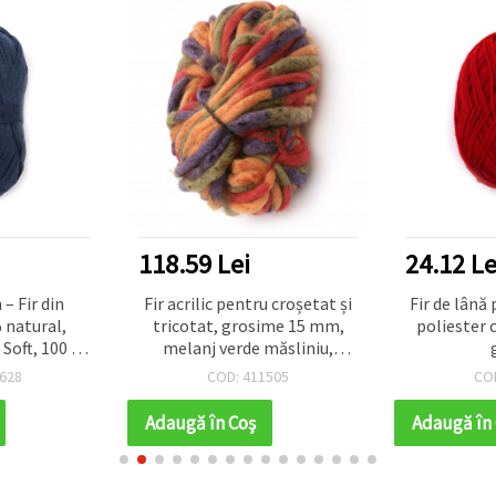
118.59 Lei
24.12 Le
– Fir din
Fir acrilic pentru croșetat și
Fir de lână
natural,
tricotat, grosime 15 mm,
poliester 
Soft, 100 g
melanj verde măsliniu,
ect pentru
portocaliu, roșu și mov, 240 g
628
COD: 411505
CO
croșetat și
/ 50 m
 vară
Adaugă în Coş
Adaugă în