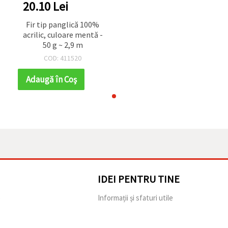
20.10 Lei
Fir tip panglică 100%
-
acrilic, culoare mentă -
50 g ~ 2,9 m
COD: 411520
Adaugă în Coş
IDEI PENTRU TINE
e
Informații și sfaturi utile