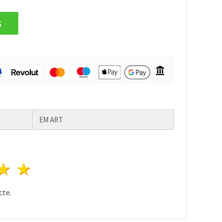
s
EM ART
ele
3 stele
4 stele
5 stele
te.