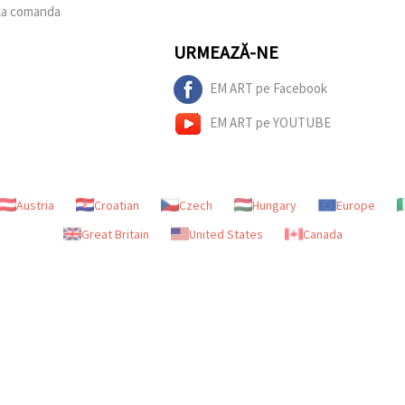
 la comanda
URMEAZĂ-NE
EM ART pe Facebook
EM ART pe YOUTUBE
Austria
Croatian
Czech
Hungary
Europe
Great Britain
United States
Canada