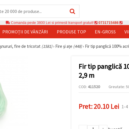
Comanda peste 3800 Lei si primesti transport gratuit!
0731715486
PROMOȚII DE VÂNZĂRI
PRODUSE TOP
EN-GROSS
V
șnururi, fire de tricotat
(1581)
›
Fire și ațe
(448)
›
Fir tip panglică 100% acri
Fir tip panglică 1
2,9 m
COD:
411520
Greutate: 50
Pret:
20.10 Lei
1-4