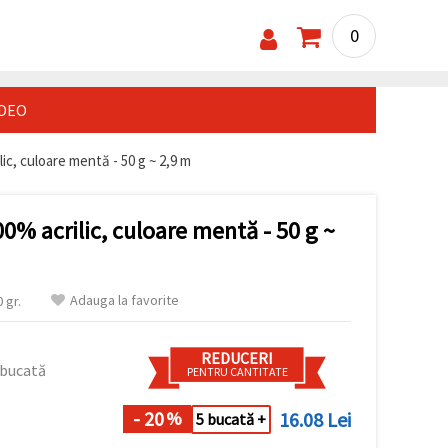
0
IDEO
lic, culoare mentă - 50 g ~ 2,9 m
00% acrilic, culoare mentă - 50 g ~
Adauga la favorite
 gr.
REDUCERI
 bucată
PENTRU CANTITATE
- 20
16.08 Lei
%
5 bucată +