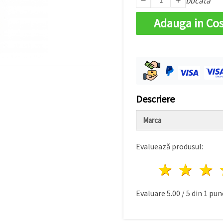
bucată
Adauga in Co
Descriere
Marca
Evaluează produsul:
1 stea
2 st
Evaluare
5.00
/
5
din
1
punc