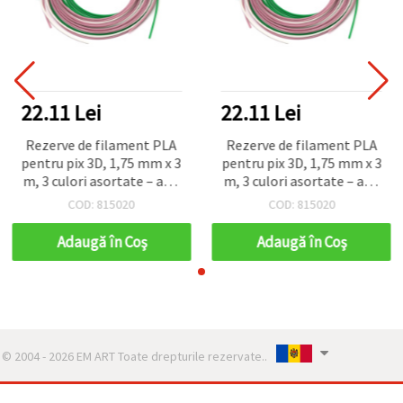
22.11 Lei
22.11 Lei
Rezerve de filament PLA
Rezerve de filament PLA
pentru pix 3D, 1,75 mm x 3
pentru pix 3D, 1,75 mm x 3
m, 3 culori asortate – alb,
m, 3 culori asortate – alb,
roz, verde
roz, verde
COD: 815020
COD: 815020
Adaugă în Coş
Adaugă în Coş
© 2004 - 2026 EM ART Toate drepturile rezervate..