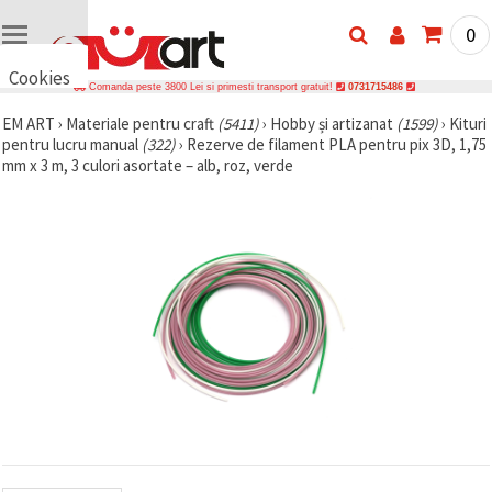
0
Cookies
Comanda peste 3800 Lei si primesti transport gratuit!
0731715486
🍪 Bună,
EM ART
›
Materiale pentru craft
(5411)
›
Hobby și artizanat
(1599)
›
Kituri
vrem să vă
pentru lucru manual
(322)
›
Rezerve de filament PLA pentru pix 3D, 1,75
oferim
câteva
mm x 3 m, 3 culori asortate – alb, roz, verde
cookie -uri.
Cu toate
acestea, ele
sunt diferite
de cele pe
care le
cunoașteți,
suntem
siguri că
veți avea
cea mai
tare
experiență
aici,
amintindu-
vă de
preferințele
și re-