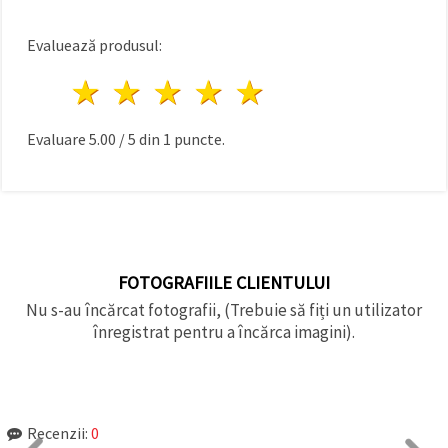
Evaluează produsul:
1 stea
2 stele
3 stele
4 stele
5 stele
Evaluare
5.00
/
5
din
1
puncte.
FOTOGRAFIILE CLIENTULUI
Nu s-au încărcat fotografii, (Trebuie să fiți un utilizator
înregistrat pentru a încărca imagini).
Recenzii:
0