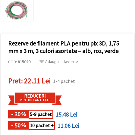
vizitele.
Puteți fi de
acord să
utilizați
toate
cookie -
urile făcând
clic pe "pe
site!" Sau să
Rezerve de filament PLA pentru pix 3D, 1,75
vă indicați
mm x 3 m, 3 culori asortate – alb, roz, verde
preferințele
în setări
selectând
Adauga la favorite
COD:
815020
un tip de
cookie -uri
dat și
Pret:
22.11 Lei
făcând clic
1-4 pachet
pe butonul
"Salvați"
REDUCERI
PENTRU CANTITATE
Аcceptati
toate!
- 30
15.48 Lei
%
5-9 pachet
Setări
- 50
11.06 Lei
%
10 pachet +