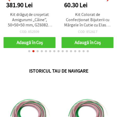
381.90 Lei
60.30 Lei
Kit drăguț de croșetat
Kit Colorat de
Amigurumi „Câine”,
Confecționat Bijuterii cu
50×50×50 mm, GZ6082 –
Mărgele în Cutie cu Elastic
Perfect pentru proiecte
din Silicon – Forme și
COD: 852509
COD: 852617
distractive de croșetat,
Culori Asortate – Ideal
cadouri lucrate manual și
pentru Copii, Hobby
Adaugă în Coş
Adaugă în Coş
pasionații de meșteșuguri
Creativ, DIY și Accesorii
Handmade
ISTORICUL TAU DE NAVIGARE