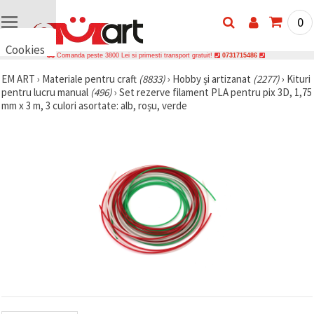
0
Cookies
Comanda peste 3800 Lei si primesti transport gratuit!
0731715486
🍪 Bună,
EM ART
›
Materiale pentru craft
(8833)
›
Hobby și artizanat
(2277)
›
Kituri
vrem să vă
pentru lucru manual
(496)
›
Set rezerve filament PLA pentru pix 3D, 1,75
oferim
câteva
mm x 3 m, 3 culori asortate: alb, roșu, verde
cookie -uri.
Cu toate
acestea, ele
sunt diferite
de cele pe
care le
cunoașteți,
suntem
siguri că
veți avea
cea mai
tare
experiență
aici,
amintindu-
vă de
preferințele
și re-