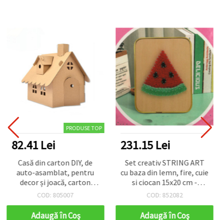
PRODUSE TOP
82.41 Lei
231.15 Lei
Casă din carton DIY, de
Set creativ STRING ART
auto-asamblat, pentru
cu baza din lemn, fire, cuie
decor și joacă, carton
si ciocan 15x20 cm -
natur maro deschis, cu
pepene verde DHBC28018
COD: 805007
COD: 852082
acoperiș, coș de fum și
ferestre decupate,
Adaugă în Coş
Adaugă în Coş