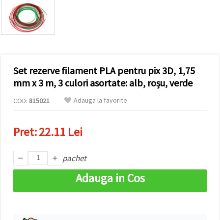
vizitele.
Puteți fi de
acord să
utilizați
toate
cookie -
urile făcând
clic pe "pe
site!" Sau să
Set rezerve filament PLA pentru pix 3D, 1,75
vă indicați
mm x 3 m, 3 culori asortate: alb, roșu, verde
preferințele
în setări
selectând
Adauga la favorite
COD:
815021
un tip de
cookie -uri
dat și
Pret:
22.11 Lei
făcând clic
pe butonul
"Salvați"
pachet
Аcceptati
Adauga in Cos
toate!
Setări