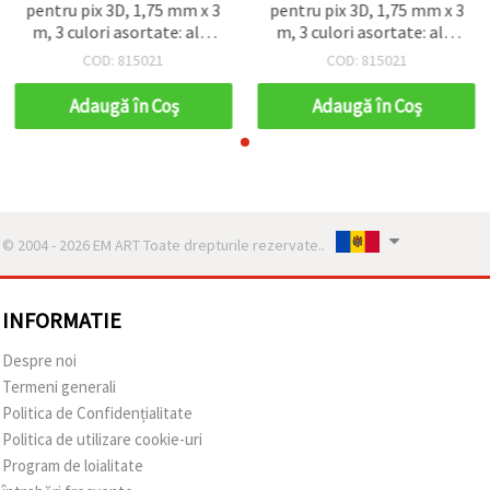
pentru pix 3D, 1,75 mm x 3
pentru pix 3D, 1,75 mm x 3
m, 3 culori asortate: alb,
m, 3 culori asortate: alb,
roșu, verde
roșu, verde
COD: 815021
COD: 815021
Adaugă în Coş
Adaugă în Coş
© 2004 - 2026 EM ART Toate drepturile rezervate..
INFORMATIE
Despre noi
Termeni generali
Politica de Confidențialitate
Politica de utilizare cookie-uri
Program de loialitate