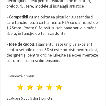
decorațiuni. Ideal pentru realizarea de miniaturi,
brelocuri, litere, modele și instalații artistice.
•
Compatibil
cu majoritatea pixurilor 3D standard
care funcționează cu filamente PLA cu diametrul de
1,75 mm. Poate fi folosit cu șabloane sau din mână
liberă, în funcție de tehnica dorită.
•
Idee de cadou
: Filamentul este un plus excelent
pentru seturile de pix 3D și este potrivit pentru elevi,
designeri și pentru oricine iubește să experimenteze
cu forme, culori și dimensiune.
Evaluează produsul:
1 stea
2 stele
3 stele
4 stele
5 stele
Evaluare
5.00
/
5
din
1
puncte.