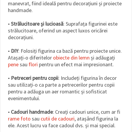
manevrat, fiind ideală pentru decorațiuni și proiecte
handmade.
•
Strălucitoare și lucioasă
: Suprafața figurinei este
strălucitoare, oferind un aspect luxos oricărei
decorațiuni.
•
DIY
: Folosiți figurina ca bază pentru proiecte unice.
Atașați-o diferitelor
obiecte din lemn
și adăugați
pene
sau
flori
pentru un efect mai impresionant.
•
Petreceri pentru copii
: Includeți figurina în decor
sau utilizați-o ca parte a petrecerilor pentru copii
pentru a adăuga un aer romantic și sofisticat
evenimentului.
•
Cadouri handmade
: Creați cadouri unice, cum ar fi
rame foto
sau
cutii de cadouri
, atașând figurina la
ele. Acest lucru va face cadoul dvs. și mai special.