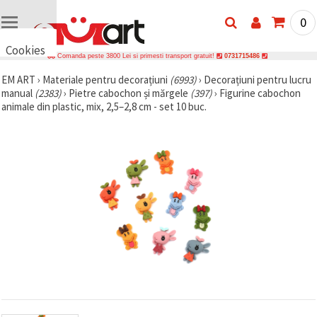
0
Cookies
Comanda peste 3800 Lei si primesti transport gratuit!
0731715486
🍪 Bună,
EM ART
›
Materiale pentru decorațiuni
(6993)
›
Decorațiuni pentru lucru
vrem să vă
manual
(2383)
›
Pietre cabochon și mărgele
(397)
›
Figurine cabochon
oferim
câteva
animale din plastic, mix, 2,5–2,8 cm - set 10 buc.
cookie -uri.
Cu toate
acestea, ele
sunt diferite
de cele pe
care le
cunoașteți,
suntem
siguri că
veți avea
cea mai
tare
experiență
aici,
amintindu-
vă de
preferințele
și re-