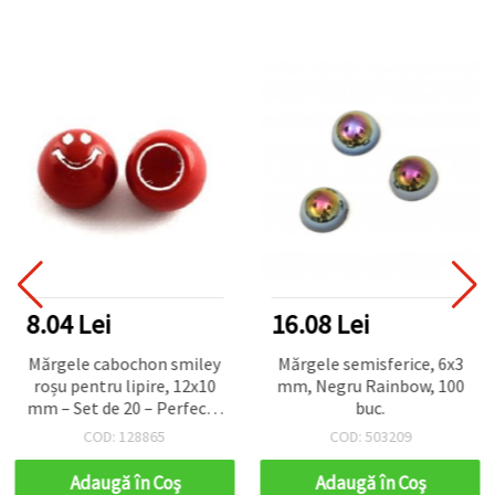
8.04 Lei
16.08 Lei
Mărgele cabochon smiley
Mărgele semisferice, 6x3
roșu pentru lipire, 12x10
mm, Negru Rainbow, 100
mm – Set de 20 – Perfecte
buc.
pentru bijuterii vesele,
COD: 128865
COD: 503209
accesorii și decorațiuni DIY
creative
Adaugă în Coş
Adaugă în Coş