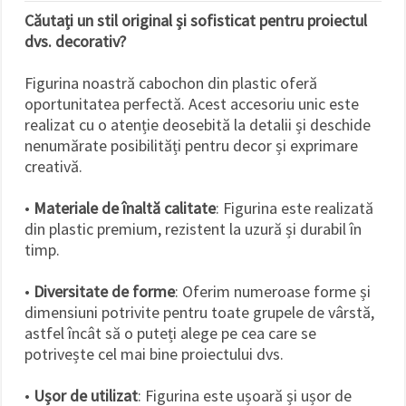
Căutați un stil original și sofisticat pentru proiectul
dvs. decorativ?
Figurina noastră cabochon din plastic oferă
oportunitatea perfectă. Acest accesoriu unic este
realizat cu o atenție deosebită la detalii și deschide
nenumărate posibilități pentru decor și exprimare
creativă.
•
Materiale de înaltă calitate
: Figurina este realizată
din plastic premium, rezistent la uzură și durabil în
timp.
•
Diversitate de forme
: Oferim numeroase forme și
dimensiuni potrivite pentru toate grupele de vârstă,
astfel încât să o puteți alege pe cea care se
potrivește cel mai bine proiectului dvs.
•
Ușor de utilizat
: Figurina este ușoară și ușor de