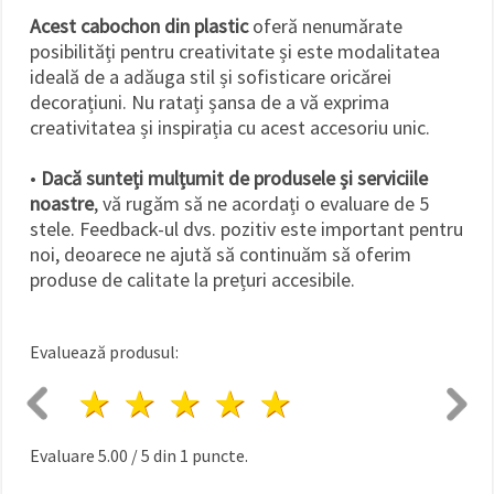
Acest cabochon din plastic
oferă nenumărate
posibilități pentru creativitate și este modalitatea
ideală de a adăuga stil și sofisticare oricărei
decorațiuni. Nu ratați șansa de a vă exprima
creativitatea și inspirația cu acest accesoriu unic.
•
Dacă sunteți mulțumit de produsele și serviciile
noastre
, vă rugăm să ne acordați o evaluare de 5
stele. Feedback-ul dvs. pozitiv este important pentru
noi, deoarece ne ajută să continuăm să oferim
produse de calitate la prețuri accesibile.
Evaluează produsul:
1 stea
2 stele
3 stele
4 stele
5 stele
Evaluare
5.00
/
5
din
1
puncte.