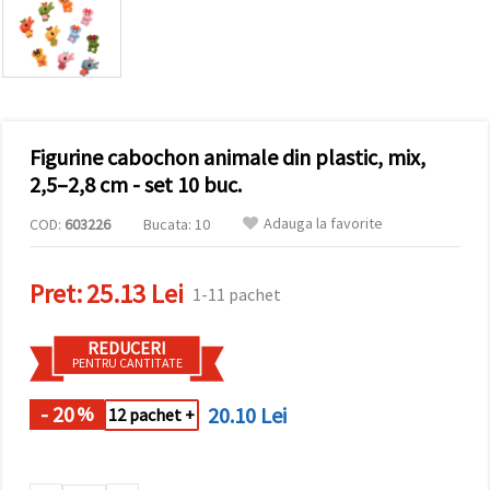
vizitele.
Puteți fi de
acord să
utilizați
toate
cookie -
urile făcând
clic pe "pe
site!" Sau să
Figurine cabochon animale din plastic, mix,
vă indicați
2,5–2,8 cm - set 10 buc.
preferințele
în setări
selectând
Adauga la favorite
COD:
603226
Bucata: 10
un tip de
cookie -uri
dat și
Pret:
25.13 Lei
făcând clic
1-11 pachet
pe butonul
"Salvați"
REDUCERI
PENTRU CANTITATE
Аcceptati
toate!
- 20
20.10 Lei
%
12 pachet +
Setări