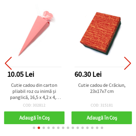
10.05 Lei
60.30 Lei
Cutie cadou din carton
Cutie cadou de Crăciun,
pliabil roz cu inimă și
23x17x7 cm
panglică, 16,5 x 4,2 x 4,2
cm
COD: 302812
COD: 315181
Adaugă în Coş
Adaugă în Coş