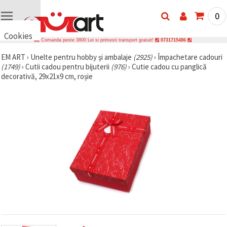
0
Cookies
Comanda peste 3800 Lei si primesti transport gratuit!
0731715486
🍪 Bună,
EM ART
›
Unelte pentru hobby și ambalaje
(2925)
›
Împachetare cadouri
vrem să vă
(1749)
›
Cutii cadou pentru bijuterii
(976)
›
Cutie cadou cu panglică
oferim
câteva
decorativă, 29x21x9 cm, roșie
cookie -uri.
Cu toate
acestea, ele
sunt diferite
de cele pe
care le
cunoașteți,
suntem
siguri că
veți avea
cea mai
tare
experiență
aici,
amintindu-
vă de
preferințele
și re-