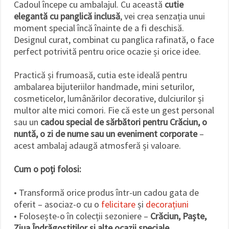
Cadoul începe cu ambalajul. Cu această
cutie
elegantă cu panglică inclusă
, vei crea senzația unui
moment special încă înainte de a fi deschisă.
Designul curat, combinat cu panglica rafinată, o face
perfect potrivită pentru orice ocazie și orice idee.
Practică și frumoasă, cutia este ideală pentru
ambalarea bijuteriilor handmade, mini seturilor,
cosmeticelor, lumânărilor decorative, dulciurilor și
multor alte mici comori. Fie că este un gest personal
sau un
cadou special de sărbători pentru Crăciun, o
nuntă, o zi de nume sau un eveniment corporate
–
acest ambalaj adaugă atmosferă și valoare.
Cum o poți folosi:
• Transformă orice produs într-un cadou gata de
oferit – asociaz-o cu o
felicitare
și
decorațiuni
• Folosește-o în colecții sezoniere –
Crăciun, Paște,
Ziua Îndrăgostiților și alte ocazii speciale