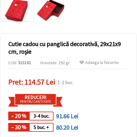
vizitele.
Puteți fi de
acord să
utilizați
toate
cookie -
urile făcând
clic pe "pe
site!" Sau să
Cutie cadou cu panglică decorativă, 29x21x9
vă indicați
cm, roșie
preferințele
în setări
selectând
Adauga la favorite
COD:
315162
Greutate: 292 gr.
un tip de
cookie -uri
dat și
Pret:
114.57 Lei
făcând clic
1-2 buc.
pe butonul
"Salvați"
REDUCERI
PENTRU CANTITATE
Аcceptati
toate!
- 20
91.66 Lei
%
3-4 buc.
Setări
- 30
80.20 Lei
%
5 buc. +