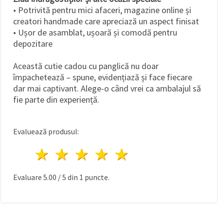
• Potrivită pentru mici afaceri, magazine online și
creatori handmade care apreciază un aspect finisat
• Ușor de asamblat, ușoară și comodă pentru
depozitare
Această cutie cadou cu panglică nu doar
împachetează – spune, evidențiază și face fiecare
dar mai captivant. Alege-o când vrei ca ambalajul să
fie parte din experiență.
Evaluează produsul:
1 stea
2 stele
3 stele
4 stele
5 stele
Evaluare
5.00
/
5
din
1
puncte.