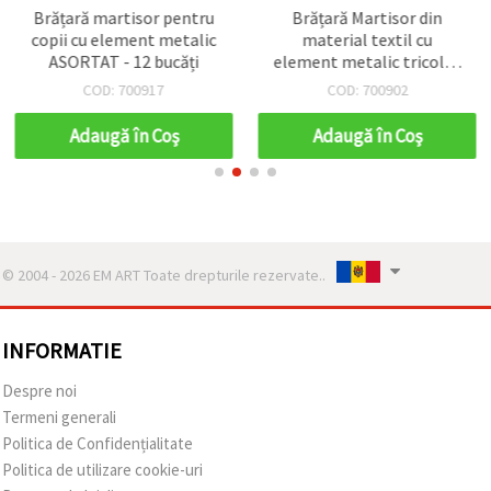
Brățară martisor pentru
Brățară Martisor din
copii cu element metalic
material textil cu
ASORTAT - 12 bucăți
element metalic tricolor
- 12 bucăți
COD: 700917
COD: 700902
Adaugă în Coş
Adaugă în Coş
© 2004 - 2026 EM ART Toate drepturile rezervate..
INFORMATIE
Despre noi
Termeni generali
Politica de Confidențialitate
Politica de utilizare cookie-uri