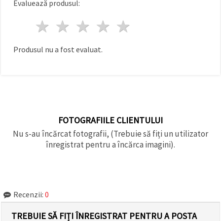
Evaluează produsul:
1 stea
2 stele
3 stele
4 stele
5 stele
Produsul nu a fost evaluat.
FOTOGRAFIILE CLIENTULUI
Nu s-au încărcat fotografii, (Trebuie să fiți un utilizator
înregistrat pentru a încărca imagini).
Recenzii:
0
TREBUIE SĂ FIȚI ÎNREGISTRAT PENTRU A POSTA