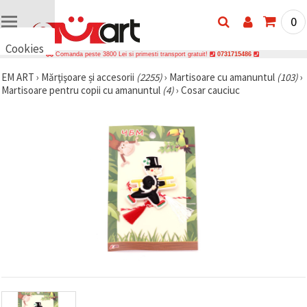
0
Cookies
Comanda peste 3800 Lei si primesti transport gratuit!
0731715486
🍪 Bună,
EM ART
›
Mărţişoare și accesorii
(2255)
›
Martisoare cu amanuntul
(103)
›
vrem să vă
Martisoare pentru copii cu amanuntul
(4)
›
Cosar cauciuc
oferim
câteva
cookie -uri.
Cu toate
acestea, ele
sunt diferite
de cele pe
care le
cunoașteți,
suntem
siguri că
veți avea
cea mai
tare
experiență
aici,
amintindu-
vă de
preferințele
și re-