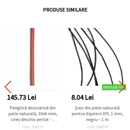
PRODUSE SIMILARE
PRODUSE TOP
145.73 Lei
8.04 Lei
Panglică decorativă din
Șnur din piele naturală
piele naturală, 10x6 mm,
pentru bijuterii DIY, 1 mm,
cireș deschis perlat - 1
negru – 1 m
metru
COD: 206311
COD: 206039