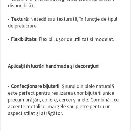
disponibilă).
•
Textură
: Netedă sau texturată, în funcție de tipul
de prelucrare.
•
Flexibilitate
: Flexibil, ușor de utilizat și modelat.
Aplicații în lucrări handmade și decorațiuni
:
•
Confecționare bijuterii
: Șnurul din piele naturală
este perfect pentru realizarea unor bijuterii unice
precum brățări, coliere, cercei și inele. Combină-l cu
accente metalice, mărgele sau pietre pentru un
aspect stilat și atrăgător.