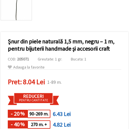
vizitele.
Puteți fi de
acord să
utilizați
toate
cookie -
urile făcând
clic pe "pe
site!" Sau să
Șnur din piele naturală 1,5 mm, negru – 1 m,
vă indicați
pentru bijuterii handmade și accesorii craft
preferințele
în setări
selectând
COD:
205071
Greutate: 1 gr.
Bucata: 1
un tip de
Adauga la favorite
cookie -uri
dat și
făcând clic
Pret:
8.04 Lei
pe butonul
1-89 m.
"Salvați"
REDUCERI
PENTRU CANTITATE
Аcceptati
toate!
- 20
6.43 Lei
%
90-269 m.
Setări
- 40
4.82 Lei
%
270 m. +