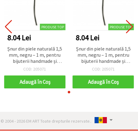
PRODUSE TOP
PRODUSE TOP
8.04 Lei
8.04 Lei
Șnur din piele naturală 1,5
Șnur din piele naturală 1,5
mm, negru – 1 m, pentru
mm, negru – 1 m, pentru
bijuterii handmade și
bijuterii handmade și
accesorii craft
accesorii craft
COD: 205071
COD: 205071
Adaugă în Coş
Adaugă în Coş
© 2004 - 2026 EM ART Toate drepturile rezervate..