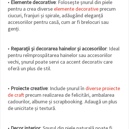
•
Elemente decorative
: Folosește șnurul din piele
pentru a crea diverse
elemente decorative
precum
ciucuri, franjuri și spirale, adăugând eleganță
accesoriilor pentru casă, cum ar fi brelocuri sau
genți.
•
Reparații și decorarea hainelor și accesoriilor
: Ideal
pentru reîmprospătarea hainelor sau accesoriilor
vechi, șnurul poate servi ca accent decorativ care
oferă un plus de stil.
•
Proiecte creative
: Include șnurul în
diverse proiecte
de craft
precum realizarea de felicitări, ambalarea
cadourilor, albume și scrapbooking. Adaugă un plus
de unicitate și textură.
•
Decor interior
: Șnurul din piele naturală poate fi