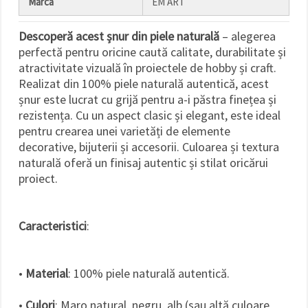
Marca
EM ART
Descoperă acest șnur din piele naturală
– alegerea
perfectă pentru oricine caută calitate, durabilitate și
atractivitate vizuală în proiectele de hobby și craft.
Realizat din 100% piele naturală autentică, acest
șnur este lucrat cu grijă pentru a-i păstra finețea și
rezistența. Cu un aspect clasic și elegant, este ideal
pentru crearea unei varietăți de elemente
decorative, bijuterii și accesorii. Culoarea și textura
naturală oferă un finisaj autentic și stilat oricărui
proiect.
Caracteristici
:
•
Material
: 100% piele naturală autentică.
•
Culori
: Maro natural, negru, alb (sau altă culoare