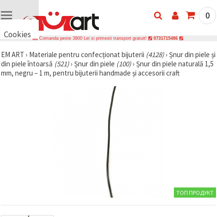
0
Cookies
Comanda peste 3800 Lei si primesti transport gratuit!
0731715486
🍪 Bună,
EM ART
›
Materiale pentru confecționat bijuterii
(4128)
›
Șnur din piele și
vrem să vă
din piele întoarsă
(521)
›
Șnur din piele
(100)
›
Șnur din piele naturală 1,5
oferim
câteva
mm, negru – 1 m, pentru bijuterii handmade și accesorii craft
cookie -uri.
Cu toate
acestea, ele
sunt diferite
de cele pe
care le
cunoașteți,
suntem
siguri că
veți avea
cea mai
tare
experiență
aici,
amintindu-
ТОП ПРОДУКТ
vă de
preferințele
și re-