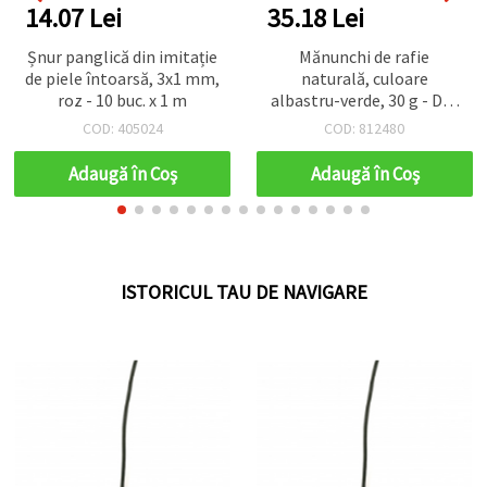
35.18 Lei
12.06 Lei
Mănunchi de rafie
Cabochonuri drăguțe din
naturală, culoare
lemn, model albinuță,
albastru-verde, 30 g - DIY,
29x27x3 mm – perfecte
craft, decorațiuni,
pentru craft,
COD: 812480
COD: 122662
scrapbooking,
scrapbooking și
împachetare cadouri
decorațiuni DIY, set 10 buc.
Adaugă în Coş
Adaugă în Coş
ISTORICUL TAU DE NAVIGARE