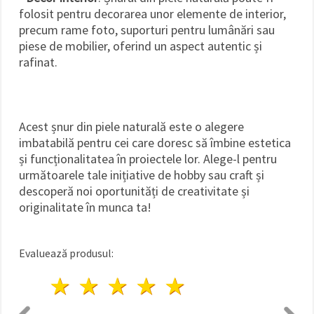
folosit pentru decorarea unor elemente de interior,
precum rame foto, suporturi pentru lumânări sau
piese de mobilier, oferind un aspect autentic și
rafinat.
Acest șnur din piele naturală este o alegere
imbatabilă pentru cei care doresc să îmbine estetica
și funcționalitatea în proiectele lor. Alege-l pentru
următoarele tale inițiative de hobby sau craft și
descoperă noi oportunități de creativitate și
originalitate în munca ta!
Evaluează produsul:
1 stea
2 stele
3 stele
4 stele
5 stele