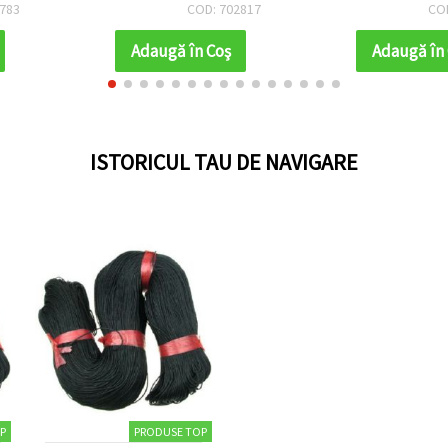
- 50 bucăți
mm, lu
817
COD: 501078
CO
Adaugă în Coş
Adaugă în
ISTORICUL TAU DE NAVIGARE
P
PRODUSE TOP