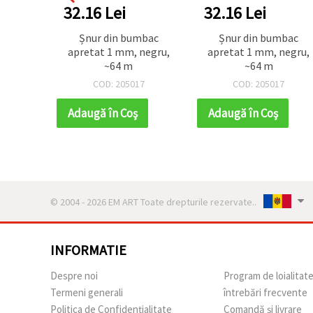
32.16 Lei
32.16 Lei
Șnur din bumbac
Șnur din bumbac
apretat 1 mm, negru,
apretat 1 mm, negru,
~64 m
~64 m
COD: 205017
COD: 205017
Adaugă în Coş
Adaugă în Coş
© 2004 - 2026 EM ART Toate drepturile rezervate..
INFORMATIE
Despre noi
Program de loialitat
Termeni generali
întrebări frecvente
Politica de Confidențialitate
Comandă și livrare