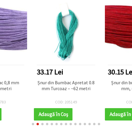
33.17 Lei
30.15 Le
ac 0,8 mm
Șnur din Bumbac Apretat 0.8
Șnur din b
 metri
mm Turcoaz – ~62 metri
mm, 
783
COD: 205149
CO
Adaugă în Coş
Adaugă în