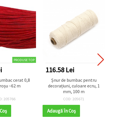
PRODUSE TOP
i
116.58 Lei
33.1
umbac cerat 0,8
Șnur de bumbac pentru
Șnur d
roșu ~62 m
decorațiuni, culoare ecru, 1
mm, 
mm, 100 m
D: 205766
COD: 205671
 Coş
Adaugă în Coş
Adaug