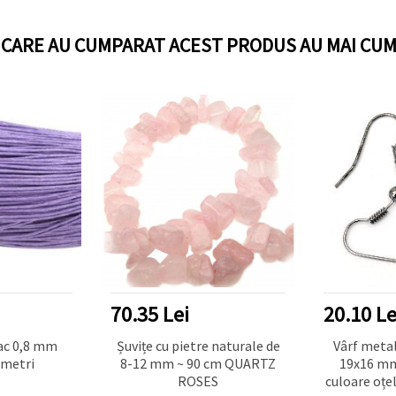
I CARE AU CUMPARAT ACEST PRODUS AU MAI CUM
20.10 Lei
50.25 Le
 naturale de
Vârf metalic pentru cercei
Șirag de m
cm QUARTZ
19x16 mm, gaură 2 mm,
piatră 
S
culoare oțel inoxidabil închis
naturală O