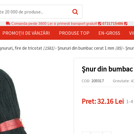
Comanda peste 3800 Lei si primesti transport gratuit!
0731715486
PROMOȚII DE VÂNZĂRI
PRODUSE TOP
EN-GROSS
V
șnururi, fire de tricotat
(1581)
›
Șnururi din bumbac cerat 1 mm
(85)
›
Șnur
Șnur din bumbac 
COD:
205017
Greutate: 43
Pret:
32.16 Lei
1-4