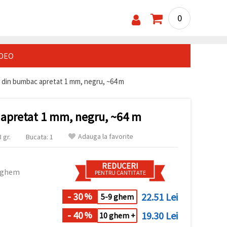
0
IDEO
 din bumbac apretat 1 mm, negru, ~64 m
apretat 1 mm, negru, ~64 m
Adauga la favorite
 gr.
Bucata: 1
REDUCERI
 ghem
PENTRU CANTITATE
- 30
22.51 Lei
%
5-9 ghem
- 40
19.30 Lei
%
10 ghem +