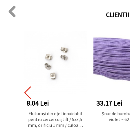
CLIENTI
33.17 Lei
70.35 Lei
xidabil
Șnur de bumbac 0,8 mm
Șuvițe cu pietre
/ 5x3,5
violet ~ 62 metri
8-12 mm ~ 90 
culoare
ROSE