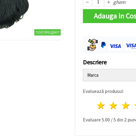
ghem
Adauga in Co
ТОП ПРОДУКТ
Descriere
Marca
Evaluează produsul:
1 stea
2 st
Evaluare
5.00
/
5
din
2
punc