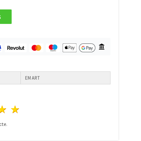
s
EM ART
ele
3 stele
4 stele
5 stele
te.