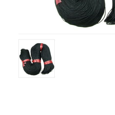
vizitele.
Puteți fi de
acord să
utilizați
toate
cookie -
urile făcând
clic pe "pe
site!" Sau să
vă indicați
preferințele
în setări
selectând
un tip de
cookie -uri
dat și
făcând clic
pe butonul
"Salvați"
Аcceptati
toate!
Setări