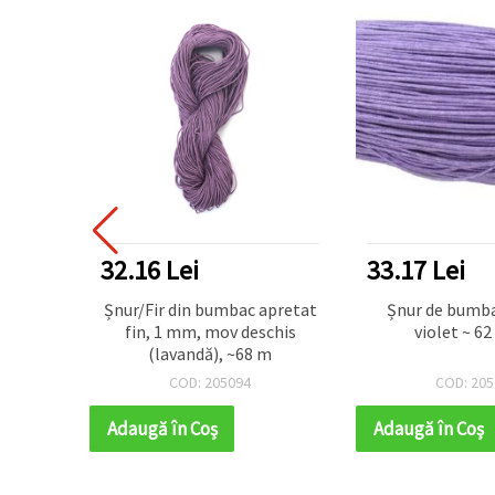
32.16 Lei
33.17 Lei
0.8 mm
Șnur/Fir din bumbac apretat
Șnur de bumb
 ~62
fin, 1 mm, mov deschis
violet ~ 62
(lavandă), ~68 m
COD: 205094
COD: 205
Adaugă în Coş
Adaugă în Coş