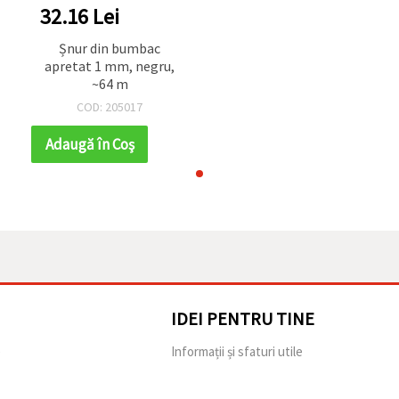
32.16 Lei
Șnur din bumbac
apretat 1 mm, negru,
~64 m
COD: 205017
Adaugă în Coş
IDEI PENTRU TINE
e
Informații și sfaturi utile