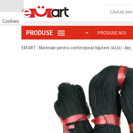
Cookies
🍪 Bună,
PRODUSE
PRODUSE NOI
vrem să vă
oferim
câteva
EM ART
›
Materiale pentru confecționat bijuterii
(4131)
›
Ațe, 
cookie -uri.
Cu toate
acestea, ele
sunt diferite
de cele pe
care le
cunoașteți,
suntem
siguri că
veți avea
cea mai
tare
experiență
aici,
amintindu-
vă de
preferințele
și re-