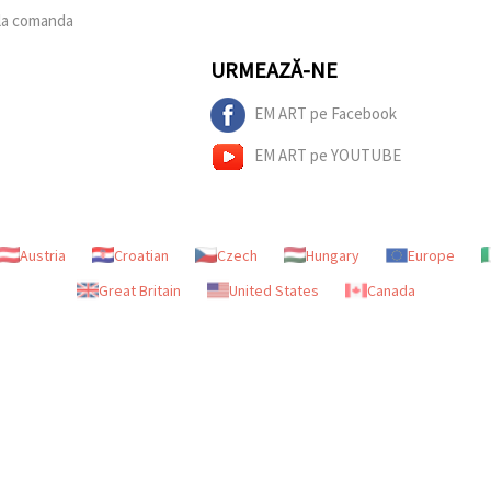
 la comanda
URMEAZĂ-NE
EM ART pe Facebook
EM ART pe YOUTUBE
Austria
Croatian
Czech
Hungary
Europe
Great Britain
United States
Canada