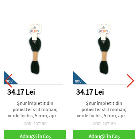
NOU
NOU
34.17 Lei
34.17 Lei
Șnur împletit din
Șnur împletit din
poliester stil mohair,
poliester stil mohair,
verde închis, 5 mm, aprox.
verde închis, 5 mm, aprox.
2,7 m – ideal pentru
2,7 m – ideal pentru
COD: 207150
COD: 207150
tricotat, țesut și proiecte
tricotat, țesut și proiecte
DIY handmade
DIY handmade
Adaugă în Coş
Adaugă în Coş