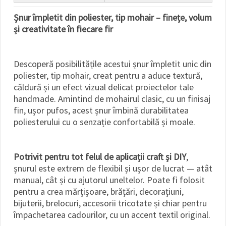
Șnur împletit din poliester, tip mohair – finețe, volum
și creativitate în fiecare fir
Descoperă posibilitățile acestui șnur împletit unic din
poliester, tip mohair, creat pentru a aduce textură,
căldură și un efect vizual delicat proiectelor tale
handmade. Amintind de mohairul clasic, cu un finisaj
fin, ușor pufos, acest șnur îmbină durabilitatea
poliesterului cu o senzație confortabilă și moale.
Potrivit pentru tot felul de aplicații craft și DIY
,
șnurul este extrem de flexibil și ușor de lucrat — atât
manual, cât și cu ajutorul uneltelor. Poate fi folosit
pentru a crea mărțișoare, brățări, decorațiuni,
bijuterii, brelocuri, accesorii tricotate și chiar pentru
împachetarea cadourilor, cu un accent textil original.