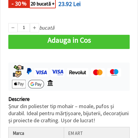
- 30
23.92 Lei
%
20 bucată +
bucată
Adauga in Cos
Descriere
Șnur din poliester tip mohair – moale, pufos și
durabil. Ideal pentru mărțișoare, bijuterii, decorațiuni
și proiecte de crafting. Ușor de lucrat!
Marca
EM ART