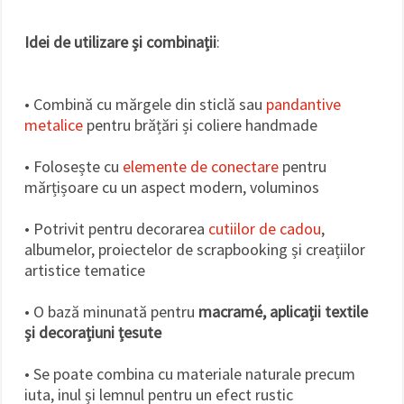
Idei de utilizare și combinații
:
• Combină cu mărgele din sticlă sau
pandantive
metalice
pentru brățări și coliere handmade
• Folosește cu
elemente de conectare
pentru
mărțișoare cu un aspect modern, voluminos
• Potrivit pentru decorarea
cutiilor de cadou
,
albumelor, proiectelor de scrapbooking și creațiilor
artistice tematice
• O bază minunată pentru
macramé, aplicații textile
și decorațiuni țesute
• Se poate combina cu materiale naturale precum
iuta, inul și lemnul pentru un efect rustic