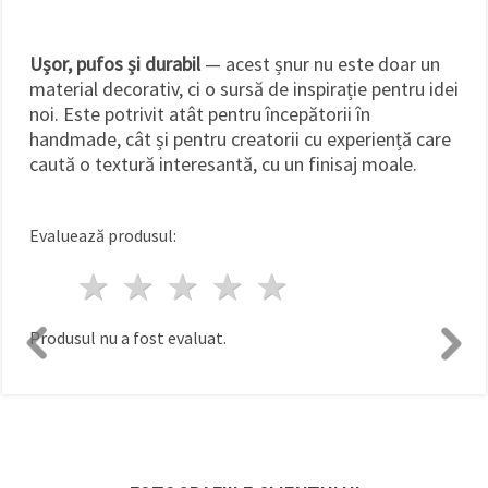
Ușor, pufos și durabil
— acest șnur nu este doar un
material decorativ, ci o sursă de inspirație pentru idei
noi. Este potrivit atât pentru începătorii în
handmade, cât și pentru creatorii cu experiență care
caută o textură interesantă, cu un finisaj moale.
Evaluează produsul:
1 stea
2 stele
3 stele
4 stele
5 stele
Produsul nu a fost evaluat.