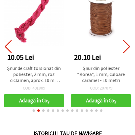
10.05 Lei
20.10 Lei
Șnur de craft torsionat din
Șnur din poliester
poliester, 2 mm, roz
“Korea“, 1 mm, culoare
ciclamen, aprox. 10 m –
caramel - 10 metri
rezistent, pentru
COD: 401809
COD: 207079
macrame, mărgelit,
brățări, Kumihimo și
Adaugă în Coş
Adaugă în Coş
proiecte decorative DIY
ISTORICUL TAU DE NAVIGARE