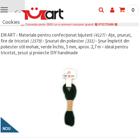
0
Cookies
Comanda peste 3800 Lei si primesti transport gratuit!
0731715486
🍪 Bună,
EM ART
›
Materiale pentru confecționat bijuterii
(4127)
›
Ațe, șnururi,
vrem să vă
fire de tricotat
(1579)
›
Șnururi din poliester
(331)
›
Șnur împletit din
oferim
câteva
poliester stil mohair, verde închis, 5 mm, aprox. 2,7 m – ideal pentru
cookie -uri.
tricotat, țesut și proiecte DIY handmade
Cu toate
acestea, ele
sunt diferite
de cele pe
care le
cunoașteți,
suntem
siguri că
veți avea
cea mai
tare
experiență
aici,
amintindu-
vă de
NOU
preferințele
și re-