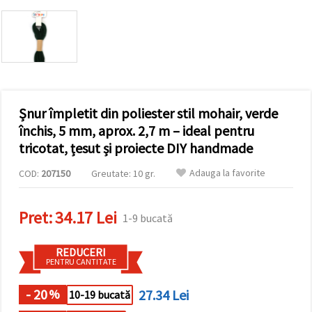
vizitele.
Puteți fi de
acord să
utilizați
toate
cookie -
urile făcând
clic pe "pe
site!" Sau să
vă indicați
Șnur împletit din poliester stil mohair, verde
preferințele
închis, 5 mm, aprox. 2,7 m – ideal pentru
în setări
selectând
tricotat, țesut și proiecte DIY handmade
un tip de
cookie -uri
Adauga la favorite
COD:
207150
Greutate: 10 gr.
dat și
făcând clic
pe butonul
"Salvați"
Pret:
34.17 Lei
1-9 bucată
Аcceptati
REDUCERI
toate!
PENTRU CANTITATE
Setări
- 20
27.34 Lei
%
10-19 bucată