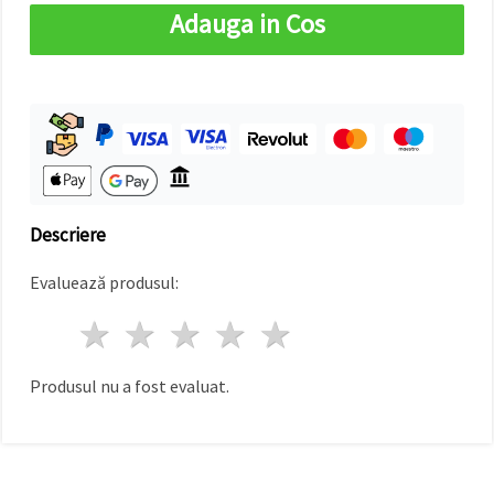
Adauga in Cos
Descriere
Evaluează produsul:
1 stea
2 stele
3 stele
4 stele
5 stele
Produsul nu a fost evaluat.