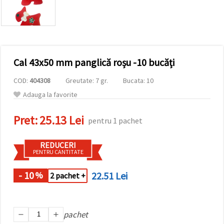
vizitele.
Puteți fi de
acord să
utilizați
toate
cookie -
urile făcând
Cal 43x50 mm panglică roșu -10 bucăți
clic pe "pe
site!" Sau să
vă indicați
COD:
404308
Greutate: 7 gr.
Bucata: 10
preferințele
în setări
Adauga la favorite
selectând
un tip de
Pret:
25.13 Lei
cookie -uri
pentru 1 pachet
dat și
făcând clic
pe butonul
REDUCERI
"Salvați"
PENTRU CANTITATE
- 10
22.51 Lei
%
Аcceptati
2 pachet +
toate!
Setări
pachet