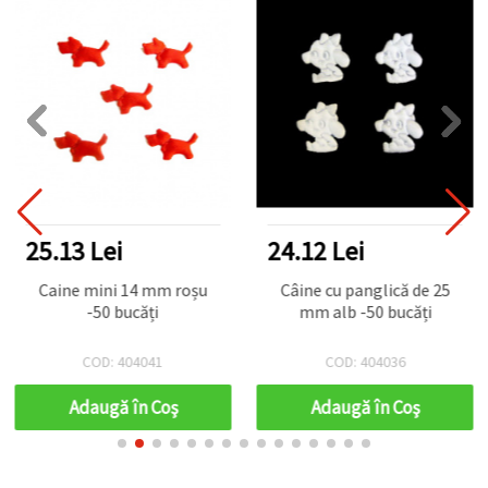
25.13 Lei
24.12 Lei
Caine mini 14 mm roșu
Câine cu panglică de 25
-50 bucăți
mm alb -50 bucăți
COD: 404041
COD: 404036
Adaugă în Coş
Adaugă în Coş