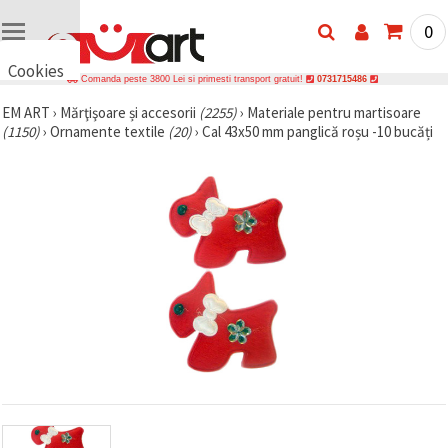
0
Cookies
Comanda peste 3800 Lei si primesti transport gratuit!
0731715486
🍪 Bună,
EM ART
›
Mărţişoare și accesorii
(2255)
›
Materiale pentru martisoare
vrem să vă
(1150)
›
Ornamente textile
(20)
›
Cal 43x50 mm panglică roșu -10 bucăți
oferim
câteva
cookie -uri.
Cu toate
acestea, ele
sunt diferite
de cele pe
care le
cunoașteți,
suntem
siguri că
veți avea
cea mai
tare
experiență
aici,
amintindu-
vă de
preferințele
și re-