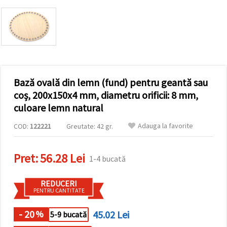
vizitele.
Puteți fi de
acord să
utilizați
toate
cookie -
urile făcând
clic pe "pe
site!" Sau să
vă indicați
Bază ovală din lemn (fund) pentru geantă sau
preferințele
coș, 200x150x4 mm, diametru orificii: 8 mm,
în setări
selectând
culoare lemn natural
un tip de
cookie -uri
Adauga la favorite
COD:
122221
Greutate: 42 gr.
dat și
făcând clic
pe butonul
"Salvați"
Pret:
56.28 Lei
1-4 bucată
Аcceptati
REDUCERI
toate!
PENTRU CANTITATE
Setări
- 20
45.02 Lei
%
5-9 bucată