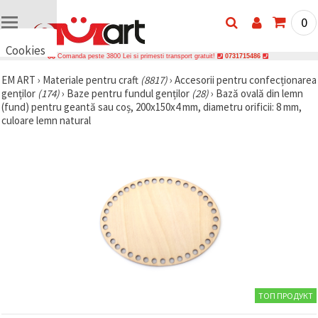
0
Cookies
Comanda peste 3800 Lei si primesti transport gratuit!
0731715486
🍪 Bună,
EM ART
›
Materiale pentru craft
(8817)
›
Accesorii pentru confecționarea
vrem să vă
genților
(174)
›
Baze pentru fundul genților
(28)
›
Bază ovală din lemn
oferim
câteva
(fund) pentru geantă sau coș, 200x150x4 mm, diametru orificii: 8 mm,
cookie -uri.
culoare lemn natural
Cu toate
acestea, ele
sunt diferite
de cele pe
care le
cunoașteți,
suntem
siguri că
veți avea
cea mai
tare
experiență
aici,
amintindu-
vă de
ТОП ПРОДУКТ
preferințele
și re-