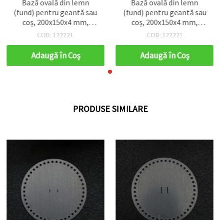
Bază ovală din lemn
Bază ovală din lemn
(fund) pentru geantă sau
(fund) pentru geantă sau
coș, 200x150x4 mm,
coș, 200x150x4 mm,
diametru orificii: 8 mm,
diametru orificii: 8 mm,
COD: 122221
COD: 122221
culoare lemn natural
culoare lemn natural
Adaugă în Coş
Adaugă în Coş
PRODUSE SIMILARE