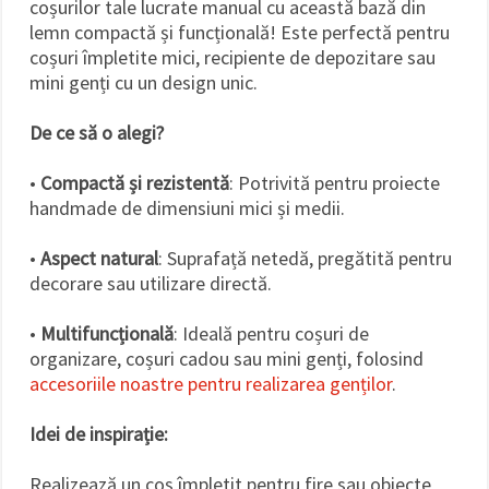
coșurilor tale lucrate manual cu această bază din
lemn compactă și funcțională! Este perfectă pentru
coșuri împletite mici, recipiente de depozitare sau
mini genți cu un design unic.
De ce să o alegi?
•
Compactă și rezistentă
: Potrivită pentru proiecte
handmade de dimensiuni mici și medii.
•
Aspect natural
: Suprafață netedă, pregătită pentru
decorare sau utilizare directă.
•
Multifuncțională
: Ideală pentru coșuri de
organizare, coșuri cadou sau mini genți, folosind
accesoriile noastre pentru realizarea genților
.
Idei de inspirație:
Realizează un coș împletit pentru fire sau obiecte