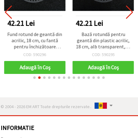
42.21 Lei
42.21 Lei
Fund rotund de geantă din
Bază rotundă pentru
acrilic, 18 cm, cu fantă
geantă din plastic acrilic,
pentru închizătoare
18 cm, alb transparent, cu
0,9x0,2 cm, alb
fantă pentru închizătoare
COD: 590296
COD: 590295
transparent
1,8×0,2 cm
Adaugă în Coş
Adaugă în Coş
© 2004 - 2026 EM ART Toate drepturile rezervate..
INFORMATIE