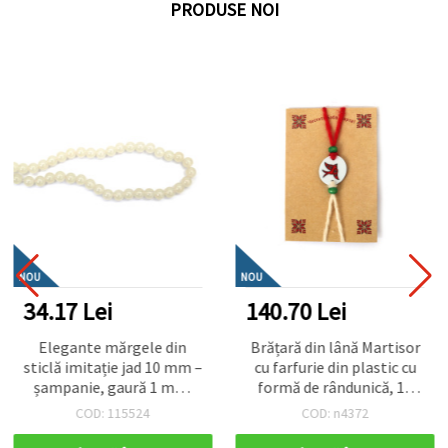
PRODUSE NOI
NOU
NOU
34.17 Lei
140.70 Lei
Elegante mărgele din
Brățară din lână Martisor
sticlă imitație jad 10 mm –
cu farfurie din plastic cu
șampanie, gaură 1 mm,
formă de rândunică, 10
șirag ~85 bucăți – perfecte
bucăți
COD: 115524
COD: n4372
pentru bijuterii de lux,
handmade/DIY