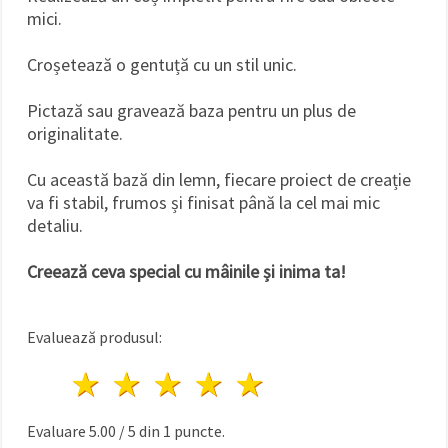
mici.
Croșetează o gentuță cu un stil unic.
Pictază sau gravează baza pentru un plus de
originalitate.
Cu această bază din lemn, fiecare proiect de creație
va fi stabil, frumos și finisat până la cel mai mic
detaliu.
Creează ceva special cu mâinile și inima ta!
Evaluează produsul:
1 stea
2 stele
3 stele
4 stele
5 stele
Evaluare
5.00
/
5
din
1
puncte.