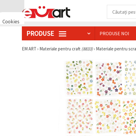
Cookies
🍪 Bună,
PRODUSE
PRODUSE NOI
vrem să vă
oferim
câteva
EM ART
›
Materiale pentru craft
(8833)
›
Materiale pentru sc
cookie -uri.
Cu toate
acestea, ele
sunt diferite
de cele pe
care le
cunoașteți,
suntem
siguri că
veți avea
cea mai
tare
experiență
aici,
amintindu-
vă de
preferințele
și re-