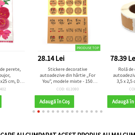
PRODUSE TOP
28.14 Lei
78.39 Le
de perete,
Stickere decorative
Rolă de 
bujor,
autoadezive din hârtie „For
autoadeziv
0x25 cm, DIY
You”, modele mixte - 150
3,5 x 2,5
ru casă
bucăți
402
COD: 612080
CO
Adaugă în Coş
Adaugă în
I CARE AU CUMPARAT ACEST PRODUS AU MAI CUM