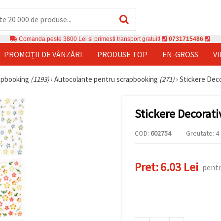
Comanda peste 3800 Lei si primesti transport gratuit!
0731715486
PROMOȚII DE VÂNZĂRI
PRODUSE TOP
EN-GROSS
V
rapbooking
(1193)
›
Autocolante pentru scrapbooking
(271)
›
Stickere Deco
Stickere Decorativ
COD:
602754
Greutate: 4 
Pret:
6.03 Lei
pentr