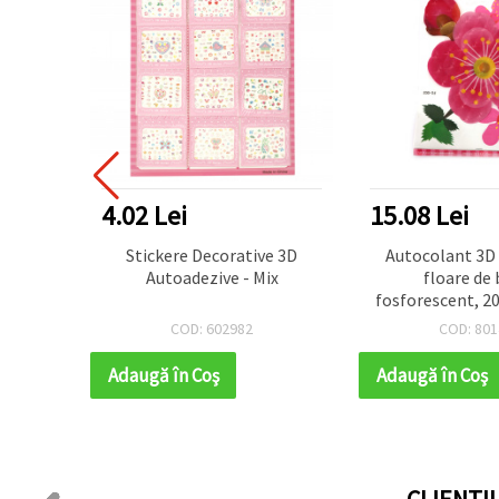
4.02 Lei
15.08 Lei
eziv
Stickere Decorative 3D
Autocolant 3D 
rășină
Autoadezive - Mix
floare de 
tificat
fosforescent, 2
odel
decor pent
COD: 602982
COD: 801
nsiune
mm
Adaugă în Coş
Adaugă în Coş
CLIENTI