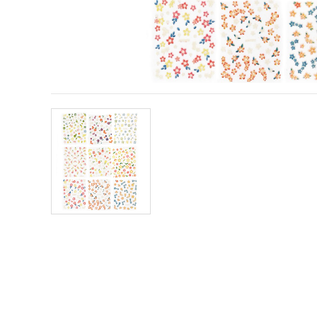
vizitele.
Puteți fi de
acord să
utilizați
toate
cookie -
urile făcând
clic pe "pe
site!" Sau să
vă indicați
preferințele
în setări
selectând
un tip de
cookie -uri
dat și
făcând clic
pe butonul
"Salvați"
Аcceptati
toate!
Setări