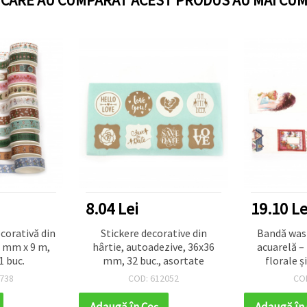
8.04 Lei
19.10 Le
corativă din
Stickere decorative din
Bandă washi
5 mm x 9 m,
hârtie, autoadezive, 36x36
acuarelă –
1 buc.
mm, 32 buc., asortate
florale ș
nuan
738
COD: 612052
CO
roz/albastr
mascare 
Adaugă în Coş
Adaugă în