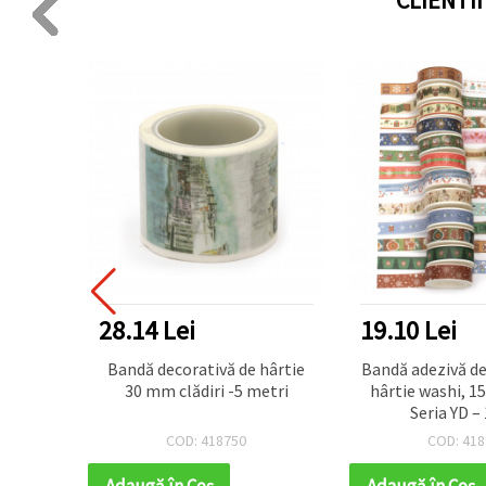
28.14 Lei
19.10 Lei
 culori
Bandă decorativă de hârtie
Bandă adezivă de
i
30 mm clădiri -5 metri
hârtie washi, 1
Seria YD – 
COD: 418750
COD: 418
Adaugă în Coş
Adaugă în Coş