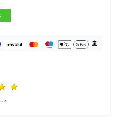
s
ele
3 stele
4 stele
5 stele
te.