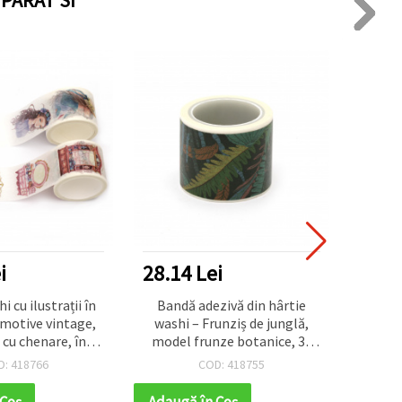
i
28.14 Lei
2.01
 cu ilustrații în
Bandă adezivă din hârtie
Bandă 
 motive vintage,
washi – Frunziș de junglă,
i cu chenare, în
model frunze botanice, 30
țe pastel
mm x 5 m, verde/albastru pe
D: 418766
COD: 418755
u/crem, bandă de
fundal închis
decorativă din
 Coş
Adaugă în Coş
Adaug