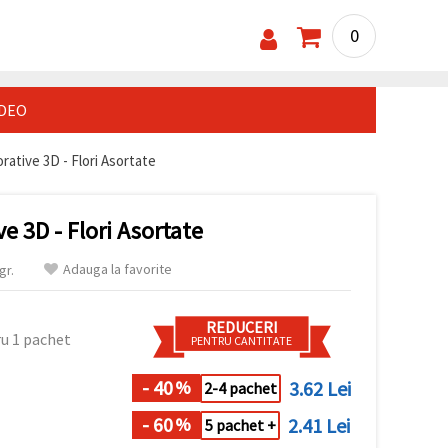
0
IDEO
rative 3D - Flori Asortate
e 3D - Flori Asortate
Adauga la favorite
gr.
REDUCERI
u 1 pachet
PENTRU CANTITATE
- 40
3.62 Lei
%
2-4 pachet
- 60
2.41 Lei
%
5 pachet +