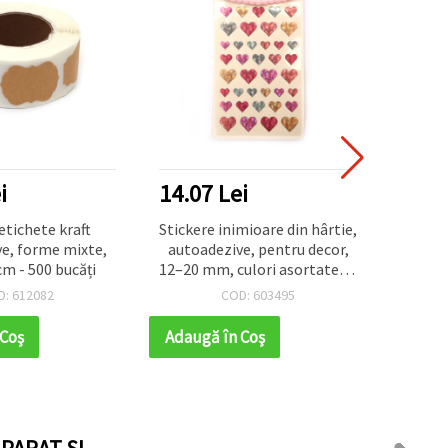
i
14.07 Lei
50.2
etichete kraft
Stickere inimioare din hârtie,
Sticker
e, forme mixte,
autoadezive, pentru decor,
cif
 cm - 500 bucăți
12–20 mm, culori asortate cu
asort
efect sidefat – 39 buc.
D: 612082
COD: 603495
 Coş
Adaugă în Coş
Adaug
PARAT SI