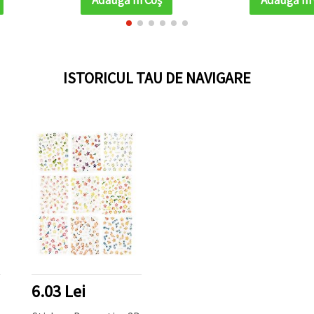
hârtie, 15 
MIX, 1
scrapbooki
ISTORICUL TAU DE NAVIGARE
6.03 Lei