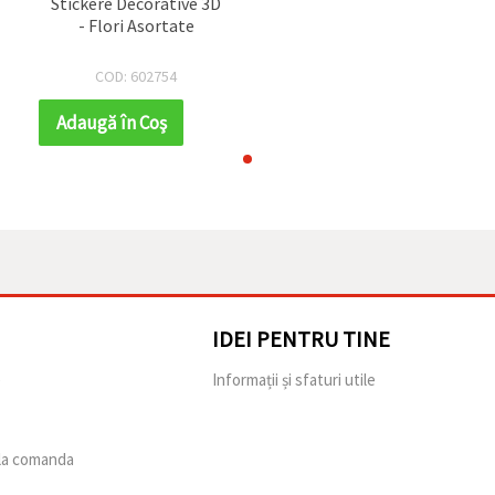
Stickere Decorative 3D
- Flori Asortate
COD: 602754
Adaugă în Coş
IDEI PENTRU TINE
e
Informații și sfaturi utile
 la comanda