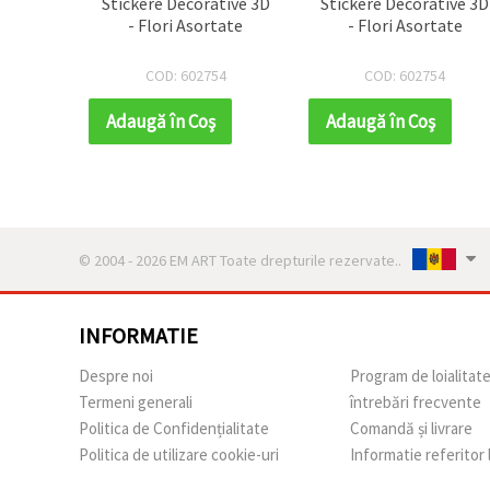
Stickere Decorative 3D
Stickere Decorative 3D
- Flori Asortate
- Flori Asortate
COD: 602754
COD: 602754
Adaugă în Coş
Adaugă în Coş
© 2004 - 2026 EM ART Toate drepturile rezervate..
INFORMATIE
Despre noi
Program de loialitat
Termeni generali
întrebări frecvente
Politica de Confidențialitate
Comandă și livrare
Politica de utilizare cookie-uri
Informatie referitor