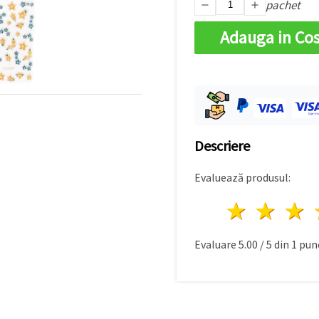
pachet
Adauga in Co
Descriere
Evaluează produsul:
1 stea
2 st
Evaluare
5.00
/
5
din
1
punc