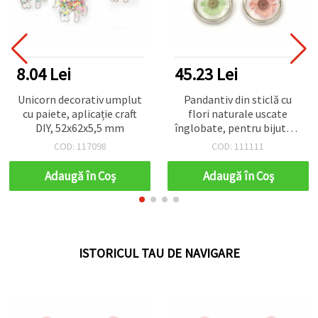
8.04 Lei
45.23 Lei
Unicorn decorativ umplut
Pandantiv din sticlă cu
cu paiete, aplicație craft
flori naturale uscate
DIY, 52x62x5,5 mm
înglobate, pentru bijuterii
handmade, 34x28x9 mm,
COD: 117098
COD: 111111
gaură 4 mm, mix
Adaugă în Coş
Adaugă în Coş
ISTORICUL TAU DE NAVIGARE