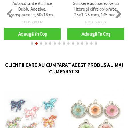
Autocolante Acrilice
Stickere autoadezive cu
Dublu Adezive,
litere și cifre colorate,
Transparente, 50x18 mm
25x3~25 mm, 145 buc.,
- 100 buc.
pentru scrapbooking și
COD: 504002
COD: 602352
DIY
Adaugă în Coş
Adaugă în Coş
CLIENTII CARE AU CUMPARAT ACEST PRODUS AU MAI
CUMPARAT SI