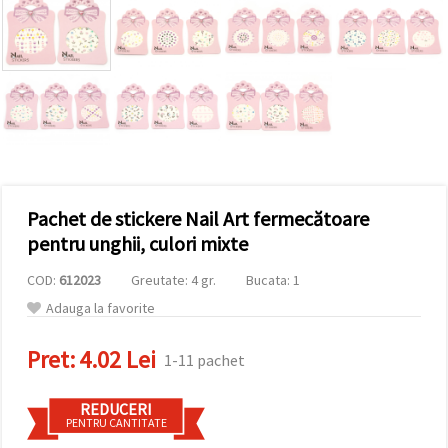
vizitele.
Puteți fi de
acord să
utilizați
toate
cookie -
urile făcând
clic pe "pe
site!" Sau să
vă indicați
preferințele
în setări
selectând
Pachet de stickere Nail Art fermecătoare
un tip de
cookie -uri
pentru unghii, culori mixte
dat și
făcând clic
COD:
612023
Greutate: 4 gr.
Bucata: 1
pe butonul
"Salvați"
Adauga la favorite
Аcceptati
Pret:
4.02 Lei
1-11 pachet
toate!
REDUCERI
Setări
PENTRU CANTITATE