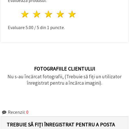
Evaluează produsul:
1 stea
2 stele
3 stele
4 stele
5 stele
Evaluare
5.00
/
5
din
1
puncte.
FOTOGRAFIILE CLIENTULUI
Nu s-au încărcat fotografii, (Trebuie să fiți un utilizator
înregistrat pentru a încărca imagini).
Recenzii:
0
TREBUIE SĂ FIȚI ÎNREGISTRAT PENTRU A POSTA