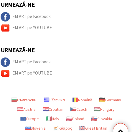
URMEAZĂ-NE
EM ART pe Facebook
EM ART pe YOUTUBE
URMEAZĂ-NE
EM ART pe Facebook
EM ART pe YOUTUBE
Български
Ελληνικά
Română
Germany
Austria
Croatian
Czech
Hungary
Europe
Italy
Poland
Slovakia
Slovenia
Κύπρος
Great Britain