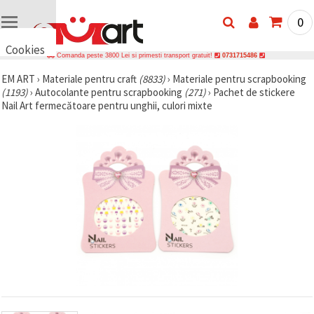
0
Cookies
Comanda peste 3800 Lei si primesti transport gratuit!
0731715486
🍪 Bună,
EM ART
›
Materiale pentru craft
(8833)
›
Materiale pentru scrapbooking
vrem să vă
(1193)
›
Autocolante pentru scrapbooking
(271)
›
Pachet de stickere
oferim
câteva
Nail Art fermecătoare pentru unghii, culori mixte
cookie -uri.
Cu toate
acestea, ele
sunt diferite
de cele pe
care le
cunoașteți,
suntem
siguri că
veți avea
cea mai
tare
experiență
aici,
amintindu-
vă de
preferințele
și re-