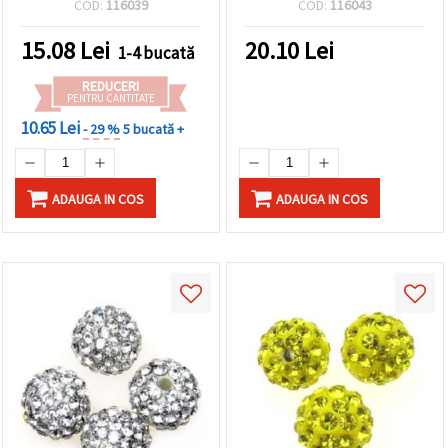
COD:
116039
COD:
116043
argintie, 12x10 mm, gaură
5 mm, Mix
15.08
Lei
20.10
Lei
1-4 bucată
REDUCERI
PENTRU CANTITATE
10.65 Lei
- 29 %
5 bucată +
ADAUGA IN COS
ADAUGA IN COS