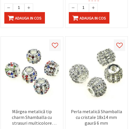
ADAUGA IN COS
ADAUGA IN COS
Mărgea metalică tip
Perla metalică Shamballa
charm Shamballa cu
cu cristale 18x14 mm
strasuri multicolore
gaură 6 mm
strălucitoare, culoare