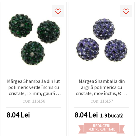
Mărgea Shamballa din lut
Mărgea Shamballa din
polimeric verde închis cu
argilă polimerică cu
cristale, 12 mm, gaură 2
cristale, mov închis, Ø 12
mm – perfectă pentru
mm, orificiu 2 mm –
COD:
116156
COD:
116157
bijuterii, accesorii și
perfectă pentru bijuterii,
proiecte DIY/handmade
accesorii și proiecte DIY,
8.04
Lei
8.04
Lei
1-9 bucată
hobby & craft
REDUCERI
PENTRU CANTITATE