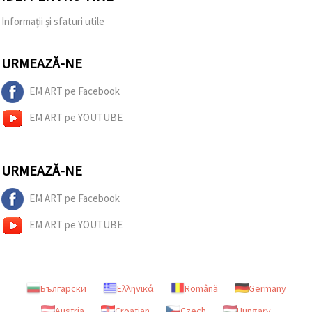
Informații și sfaturi utile
URMEAZĂ-NE
EM ART pe Facebook
EM ART pe YOUTUBE
URMEAZĂ-NE
EM ART pe Facebook
EM ART pe YOUTUBE
Български
Ελληνικά
Română
Germany
Austria
Croatian
Czech
Hungary