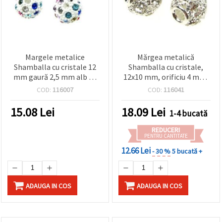
Margele metalice
Mărgea metalică
Shamballa cu cristale 12
Shamballa cu cristale,
mm gaură 2,5 mm alb cu
12x10 mm, orificiu 4 mm,
MIX
culoare argintie
COD:
116007
COD:
116041
15.08
Lei
18.09
Lei
1-4 bucată
REDUCERI
PENTRU CANTITATE
12.66 Lei
- 30 %
5 bucată +
ADAUGA IN COS
ADAUGA IN COS