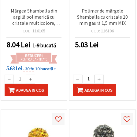
Mărgea Shamballa din
Polimer de mărgele
argilă polimerică cu
Shamballa cu cristale 10
cristale multicolore,
mm gaură 1,5 mm MIX
culori mixte, 10 mm,
COD:
116105
COD:
116106
orificiu 1,5 mm, material
pentru confecționare
8.04
Lei
5.03
Lei
1-9 bucată
bijuterii handmade
REDUCERI
PENTRU CANTITATE
5.63 Lei
- 30 %
10 bucată +
ADAUGA IN COS
ADAUGA IN COS