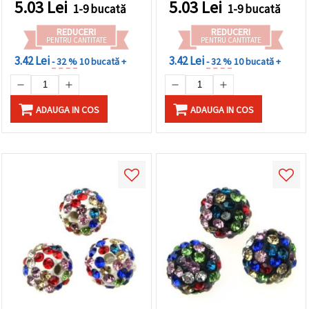
5.03
Lei
5.03
Lei
1-9 bucată
1-9 bucată
handmade
REDUCERI
REDUCERI
PENTRU CANTITATE
PENTRU CANTITATE
3.42 Lei
3.42 Lei
- 32 %
10 bucată +
- 32 %
10 bucată +
ADAUGA IN COS
ADAUGA IN COS