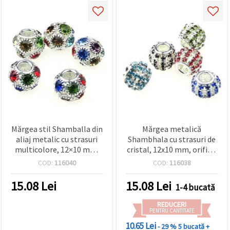
Mărgea stil Shamballa din
Mărgea metalică
aliaj metalic cu strasuri
Shambhala cu strasuri de
multicolore, 12×10 mm,
cristal, 12x10 mm, orificiu
gaură mare 4 mm – bilă
5 mm, culori mixte
COD:
116040
COD:
116038
rotundă pentru brățări,
macrame și charmuri
15.08
Lei
15.08
Lei
1-4 bucată
europene, culori asortate
REDUCERI
PENTRU CANTITATE
10.65 Lei
- 29 %
5 bucată +