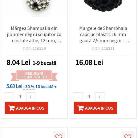
Mărgea Shamballa din
Margele de Shambhala
polimer negru sclipitor cu
cauciuc plastic 16 mm
cristale albe, 12 mm,
gaură 2,5 mm negru -4
gaură: 2 mm – perfectă
bucăți
COD:
116159
COD:
116311
pentru bijuterii, accesorii
și proiecte DIY/handmade
8.04
Lei
16.08
Lei
1-9 bucată
REDUCERI
PENTRU CANTITATE
5.63 Lei
- 30 %
10 bucată +
ADAUGA IN COS
ADAUGA IN COS