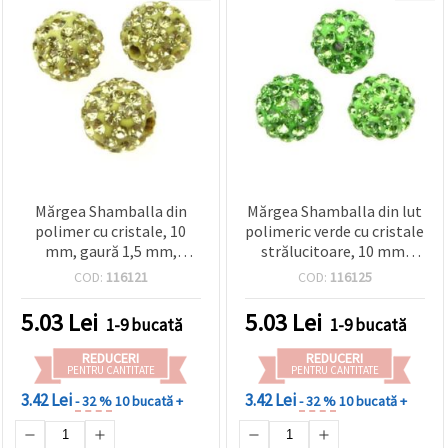
Mărgea Shamballa din
Mărgea Shamballa din lut
polimer cu cristale, 10
polimeric verde cu cristale
mm, gaură 1,5 mm,
strălucitoare, 10 mm,
galben deschis
Orificiu: 1,5 mm – ideală
COD:
116121
COD:
116125
pentru bijuterii
handmade, accesorii și
5.03
Lei
5.03
Lei
1-9 bucată
1-9 bucată
proiecte DIY/craft
REDUCERI
REDUCERI
PENTRU CANTITATE
PENTRU CANTITATE
3.42 Lei
3.42 Lei
- 32 %
10 bucată +
- 32 %
10 bucată +