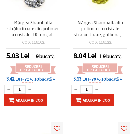
Mărgea Shamballa
Mărgea Shamballa din
strălucitoare din polimer
polimer cu cristale
cu cristale, 10 mm, alb,
strălucitoare, galbenă, 10
orificiu 1,5 mm
mm, gaură 1,5 mm –
COD:
116102
COD:
116122
perfectă pentru bijuterii,
accesorii și proiecte DIY
5.03
Lei
8.04
Lei
1-9 bucată
1-9 bucată
REDUCERI
REDUCERI
PENTRU CANTITATE
PENTRU CANTITATE
3.42 Lei
5.63 Lei
- 32 %
10 bucată +
- 30 %
10 bucată +
ADAUGA IN COS
ADAUGA IN COS