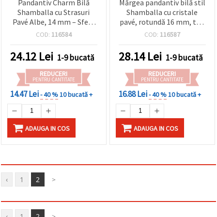
Pandantiv Charm Bilă
Mărgea pandantiv bilă stil
Shamballa cu Strasuri
Shamballa cu cristale
Pavé Albe, 14 mm – Sferă
pavé, rotundă 16 mm, ton
Metalică Culoare Argintiu
argintiu – pentru brățări,
COD:
116584
COD:
116587
cu Anou Superior, pentru
coliere și cercei
Bijuterii DIY și Craft
DIY/handmade
24.12
Lei
28.14
Lei
1-9 bucată
1-9 bucată
REDUCERI
REDUCERI
PENTRU CANTITATE
PENTRU CANTITATE
14.47 Lei
16.88 Lei
- 40 %
10 bucată +
- 40 %
10 bucată +
ADAUGA IN COS
ADAUGA IN COS
‹
1
2
>
‹
1
2
>