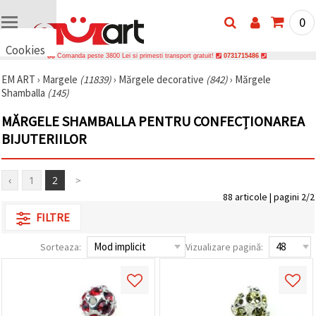
0
Cookies
Comanda peste 3800 Lei si primesti transport gratuit!
0731715486
🍪 Bună,
EM ART
›
Margele
(11839)
›
Mărgele decorative
(842)
›
Mărgele
vrem să vă
Shamballa
(145)
oferim
câteva
cookie -uri.
MĂRGELE SHAMBALLA PENTRU CONFECȚIONAREA
Cu toate
BIJUTERIILOR
acestea, ele
sunt diferite
de cele pe
care le
‹
1
2
>
cunoașteți,
suntem
88 articole | pagini 2/2
siguri că
FILTRE
veți avea
cea mai
tare
Sorteaza:
Vizualizare pagină:
experiență
aici,
amintindu-
vă de
preferințele
și re-