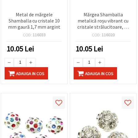
Metal de mărgele
Mărgea Shamballa
Shamballa cu cristale 10
metalică roșu vibrant cu
mm gaură 1,7 mm argint
cristale strălucitoare, 10
mm, gaură 1.7 mm –
COD:
116033
COD:
116020
pentru brățări, coliere și
cercei DIY/handmade
10.05
Lei
10.05
Lei
ADAUGA IN COS
ADAUGA IN COS