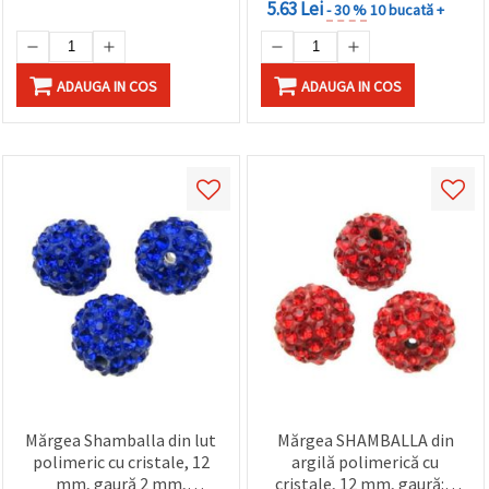
5.63 Lei
- 30 %
10 bucată +
ADAUGA IN COS
ADAUGA IN COS
Mărgea Shamballa din lut
Mărgea SHAMBALLA din
polimeric cu cristale, 12
argilă polimerică cu
mm, gaură 2 mm,
cristale, 12 mm, gaură: 2