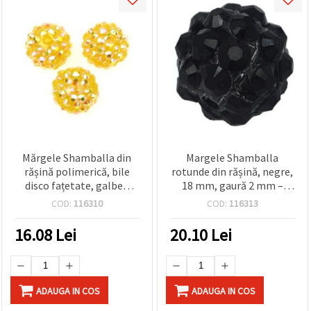
Mărgele Shamballa din
Margele Shamballa
rășină polimerică, bile
rotunde din rășină, negre,
disco fațetate, galben
18 mm, gaură 2 mm –
strălucitor, 16 mm, gaură
perfecte pentru bijuterii,
COD:
116310
COD:
116313
2,5 mm, set 4 buc.
accesorii și proiecte DIY –
set de 4 bucăți
16.08
Lei
20.10
Lei
ADAUGA IN COS
ADAUGA IN COS