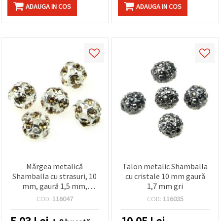
ADAUGA IN COS
ADAUGA IN COS
Mărgea metalică
Talon metalic Shamballa
Shamballa cu strasuri, 10
cu cristale 10 mm gaură
mm, gaură 1,5 mm,
1,7 mm gri
culoare auriu șampanie
COD:
116047
COD:
116035