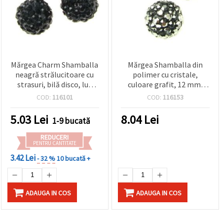
Mărgea Charm Shamballa
Mărgea Shamballa din
neagră strălucitoare cu
polimer cu cristale,
strasuri, bilă disco, lut
culoare grafit, 12 mm,
polimeric, vopsită, 10
gaură 2 mm – ideală
COD:
116101
COD:
116153
mm, gaură 1,5 mm
pentru bijuterii handmade
elegante și proiecte DIY &
5.03
Lei
8.04
Lei
1-9 bucată
craft
REDUCERI
PENTRU CANTITATE
3.42 Lei
- 32 %
10 bucată +
ADAUGA IN COS
ADAUGA IN COS