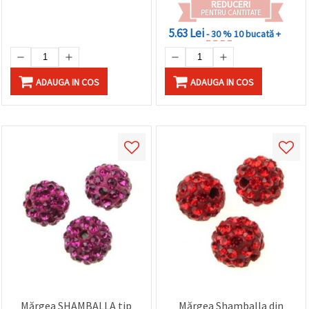
REDUCERI
PENTRU CANTITATE
5.63 Lei
- 30 %
10 bucată +
ADAUGA IN COS
ADAUGA IN COS
Mărgea SHAMBALLA tip
Mărgea Shamballa din