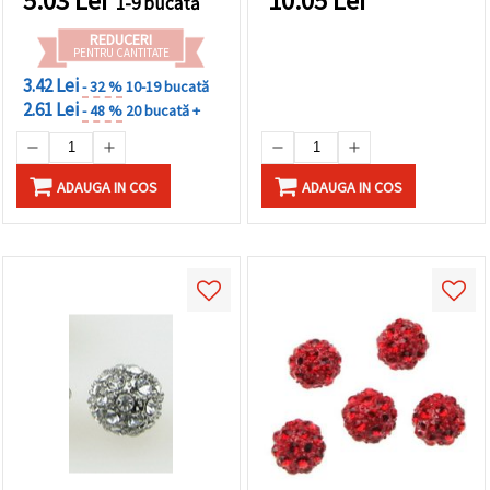
5.03
Lei
10.05
Lei
1-9 bucată
REDUCERI
PENTRU CANTITATE
3.42 Lei
- 32 %
10-19 bucată
2.61 Lei
- 48 %
20 bucată +
ADAUGA IN COS
ADAUGA IN COS