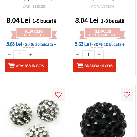
albastru închis
mm, roșu – pentru
COD:
116155
COD:
116154
bijuterii handmade DIY
8.04
Lei
8.04
Lei
1-9 bucată
1-9 bucată
REDUCERI
REDUCERI
PENTRU CANTITATE
PENTRU CANTITATE
5.63 Lei
5.63 Lei
- 30 %
10 bucată +
- 30 %
10 bucată +
ADAUGA IN COS
ADAUGA IN COS