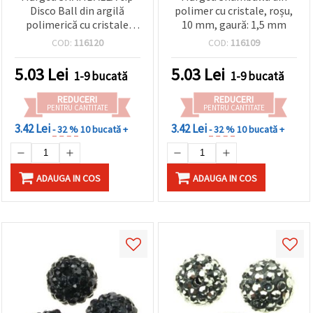
Disco Ball din argilă
polimer cu cristale, roșu,
polimerică cu cristale
10 mm, gaură: 1,5 mm
stras, 10 mm, gaură 1,5
COD:
116120
COD:
116109
mm, ciclamen
5.03
Lei
5.03
Lei
1-9 bucată
1-9 bucată
REDUCERI
REDUCERI
PENTRU CANTITATE
PENTRU CANTITATE
3.42 Lei
3.42 Lei
- 32 %
10 bucată +
- 32 %
10 bucată +
ADAUGA IN COS
ADAUGA IN COS