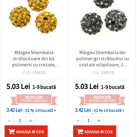
Mărgea Shamballa
Mărgea Shamballa din
strălucitoare din lut
polimer gri strălucitor cu
polimeric cu cristale,
cristale sclipitoare, 10
ocru, 10 mm, gaură 1,5
mm, gaură 1,5 mm –
COD:
116123
COD:
116110
mm – mărgea decorativă
perfectă pentru bijuterii,
pentru bijuterii handmade
accesorii și proiecte DIY și
5.03
Lei
5.03
Lei
1-9 bucată
1-9 bucată
DIY
handmade
REDUCERI
REDUCERI
PENTRU CANTITATE
PENTRU CANTITATE
3.42 Lei
3.42 Lei
- 32 %
10 bucată +
- 32 %
10 bucată +
ADAUGA IN COS
ADAUGA IN COS