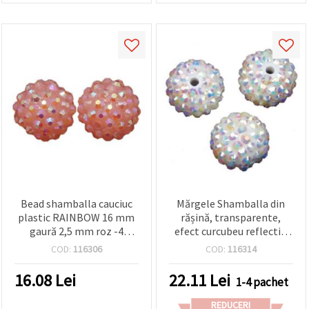
Bead shamballa cauciuc
Mărgele Shamballa din
plastic RAINBOW 16 mm
rășină, transparente,
gaură 2,5 mm roz -4
efect curcubeu reflectiv,
bucăți
18 mm, gaură 2 mm, set
COD:
116306
COD:
116314
de 4
16.08
Lei
22.11
Lei
1-4 pachet
REDUCERI