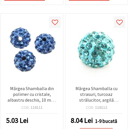
Mărgea Shamballa din
Mărgea Shamballa cu
polimer cu cristale,
strasuri, turcoaz
albastru deschis, 10 mm,
strălucitor, argilă
gaură 1,5 mm – pentru
polimerică, rotundă, 10
COD:
116111
COD:
116112
bijuterii handmade, de la
mm, gaură 1,5 mm
EM ART
5.03
Lei
8.04
Lei
1-9 bucată