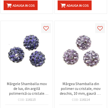
ADAUGA IN COS
ADAUGA IN COS
Mărgele Shamballa mov
Mărgea Shamballa din
de lux, din argilă
polimer cu cristale, mov
polimerică cu cristale
deschis, 10 mm, gaură 1,5
strălucitoare, 10 mm,
mm, finisaj luciu înalt,
COD:
116115
COD:
116114
orificiu 1,5 mm – ideale
pentru bijuterii handmade
pentru bijuterii și creații