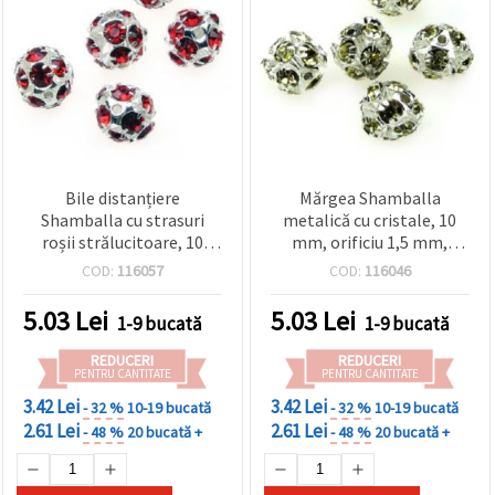
vizitele.
Puteți fi de
acord să
utilizați
toate
cookie -
urile făcând
clic pe "pe
site!" Sau să
vă indicați
preferințele
Bile distanțiere
Mărgea Shamballa
în setări
Shamballa cu strasuri
metalică cu cristale, 10
selectând
roșii strălucitoare, 10
mm, orificiu 1,5 mm,
un tip de
cookie -uri
mm, gaură 1.5 mm, bază
culoare auriu șampanie
COD:
116057
COD:
116046
dat și
metalică nuanță argintie,
făcând clic
culoare argintiu/roșu
pe butonul
5.03
Lei
5.03
Lei
1-9 bucată
1-9 bucată
"Salvați"
REDUCERI
REDUCERI
PENTRU CANTITATE
PENTRU CANTITATE
Аcceptati
3.42 Lei
3.42 Lei
- 32 %
10-19 bucată
- 32 %
10-19 bucată
toate!
2.61 Lei
2.61 Lei
- 48 %
20 bucată +
- 48 %
20 bucată +
Setări