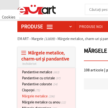
Cookies
🍪 Bună,
PRODUSE
PRODUSE NOI
vrem să vă
oferim
câteva
EM ART
›
Margele
(11839)
›
Mărgele metalice, charm-uri și p
cookie -uri.
Cu toate
acestea, ele
MĂRGELE 
sunt diferite
Mărgele metalice,
de cele pe
charm-uri și pandantive
care le
cunoașteți,
Inchide tot
suntem
108 articole | 
siguri că
Pandantive metalice
(663)
veți avea
Pandantive cu cristale
cea mai
(97)
tare
Pandantive colorate
(54)
experiență
aici,
Clopoței
(75)
amintindu-
Mărgele metalice
(296)
vă de
preferințele
Mărgele metalice cu anou
(12)
și re-