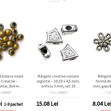
tanțiere ovale
Mărgele creative culoare
Mărgele
 Creative –
argintie – 10,10 x 4,5 mm,
formă de
intie, 8x4 mm,
orificiu 3 mm, set 10
mm, gaură
e 50, ideale
bucăți, ideale pentru
argintiu a
:
106065
COD:
106953
CO
 designuri
bijuterii handmade, stil
e și bijuterii
layering și proiecte DIY
i
15.08
Lei
8.04
Le
1-9 pachet
de unice
unice