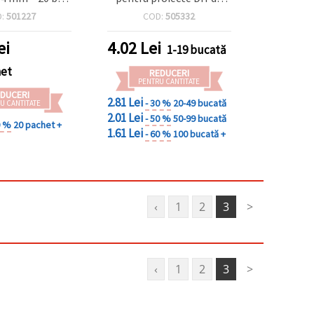
perfecte pentru
bijuterii
D:
501227
COD:
505332
ii la modă și
 creative DIY
ei
4.02
Lei
1-19 bucată
het
REDUCERI
PENTRU CANTITATE
DUCERI
2.81 Lei
- 30 %
20-49 bucată
U CANTITATE
2.01 Lei
- 50 %
50-99 bucată
0 %
20 pachet +
1.61 Lei
- 60 %
100 bucată +
‹
1
2
3
>
‹
1
2
3
>