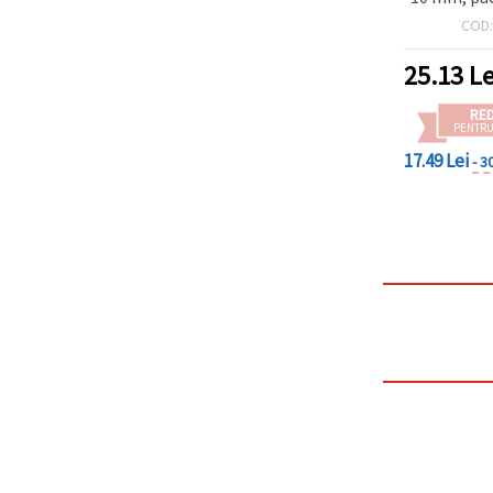
COD
25.13
Le
RE
PENTRU
17.49 Lei
- 3