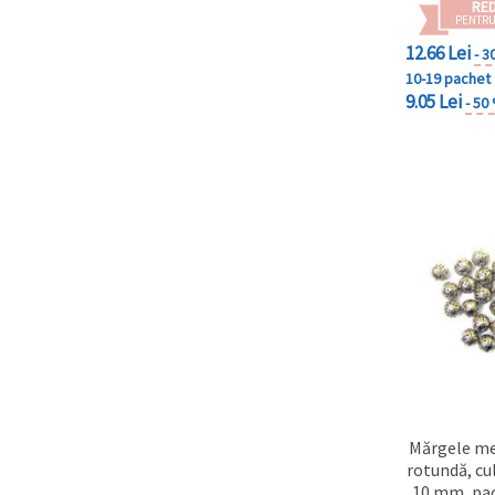
RE
PENTRU
12.66 Lei
- 3
10-19 pachet
9.05 Lei
- 50
Mărgele met
rotundă, cu
10 mm, pac