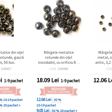
alice din oțel
Mărgele metalice
Mărgele
 rotunde, gaură
rotunde din oțel
metal, c
, 50 buc.
inoxidabil, cu orificiu 8x4
antic, 3,
mm, culoare argintie, 50
mm, set
:
106057
COD:
106066
CO
buc.
i
18.09
Lei
12.06
L
1-9 pachet
1-9 pachet
DUCERI
REDUCERI
 CANTITATE
PENTRU CANTITATE
12.66 Lei
 %
10-19 pachet
- 30 %
 %
20 pachet +
10-19 pachet
9.05 Lei
- 50 %
20 pachet +