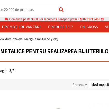
Comanda peste 3800 Lei si primesti transport gratuit!
0731715486
PROMOȚII DE VÂNZĂRI
PRODUSE TOP
EN-GROSS
V
andantive
(2488)
›
Mărgele metalice
(296)
METALICE PENTRU REALIZAREA BIJUTERIILO
pagini 3/3
Sorteaza: