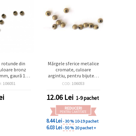
 rotunde din
Mărgele sferice metalice
uloare bronz
cromate, culoare
2 mm, gaură 1,3
argintiu, pentru bijuterii
 200 bucăți
DIY/handmade și craft, 4
D:
106051
COD:
106053
mm, orificiu 1,3 mm –
Pachet 100 bucăți
ei
12.06
Lei
1-9 pachet
REDUCERI
PENTRU CANTITATE
8.44 Lei
- 30 %
10-19 pachet
6.03 Lei
- 50 %
20 pachet +