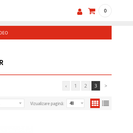
0
IDEO
R
‹
1
2
3
>
Vizualizare pagină: