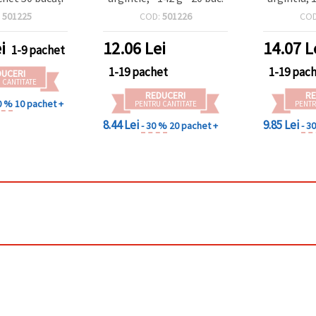
(±193 g), 
:
501225
COD:
501226
CO
bijuter
proiecte
i
12.06
Lei
14.07
L
1-9 pachet
1-19 pachet
1-19 pac
DUCERI
 CANTITATE
REDUCERI
RE
0 %
10 pachet +
PENTRU CANTITATE
PENTR
8.44 Lei
9.85 Lei
- 30 %
20 pachet +
- 3