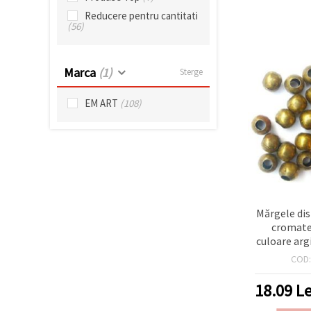
Reducere pentru cantitati
(56)
Marca
(1)
Sterge
EM ART
(108)
Mărgele dis
cromate
culoare arg
pachet d
COD
pentru
stratificat
18.09
Le
handma