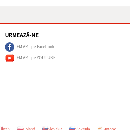
URMEAZĂ-NE
EM ART pe Facebook
EM ART pe YOUTUBE
Italy
Poland
Slovakia
Slovenia
Κύπρος