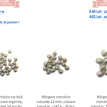
DUCERI
RE
 CANTITATE
PENTR
6.43 Lei
0 %
- 2
4.82 Lei
- 4
 %
20 pachet +
alice tip bilă
Mărgele metalice
Mărge
loare argintie,
rotunde 12 mm, culoare
metali
het 50 bucăți
argintie, ~142 g - 20 buc.
argintiu,