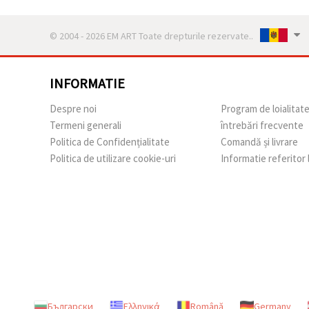
© 2004 - 2026 EM ART Toate drepturile rezervate..
INFORMATIE
Despre noi
Program de loialitat
Termeni generali
întrebări frecvente
Politica de Confidențialitate
Comandă și livrare
Politica de utilizare cookie-uri
Informatie referitor
Български
Ελληνικά
Română
Germany