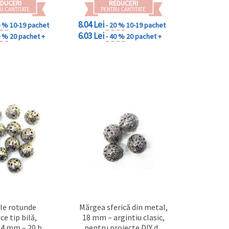
DUCERI
REDUCERI
U CANTITATE
PENTRU CANTITATE
8.04 Lei
0 %
10-19 pachet
- 20 %
10-19 pachet
6.03 Lei
0 %
20 pachet +
- 40 %
20 pachet +
le rotunde
Mărgea sferică din metal,
ce tip bilă,
18 mm – argintiu clasic,
 14 mm – 20 buc
pentru proiecte DIY de