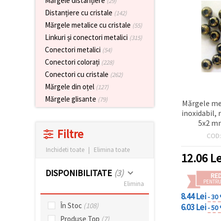
Mărgele distanțiere
(29)
vizitele.
Distanțiere cu cristale
(142)
Puteți fi de
acord să
Mărgele metalice cu cristale
(55)
utilizați
Linkuri și conectori metalici
toate
(315)
cookie -
Conectori metalici
(54)
urile făcând
clic pe "pe
Conectori colorați
(228)
site!" Sau să
Conectori cu cristale
(262)
vă indicați
preferințele
Mărgele din oțel
(127)
în setări
Mărgele glisante
(79)
selectând
Mărgele met
un tip de
inoxidabil,
cookie -uri
5x2 mm
dat și
Filtre
făcând clic
COD
pe butonul
"Salvați"
Inchideti toate
|
Elimina toate
12.06
Le
DISPONIBILITATE
(3)
Аcceptati
RE
PENTRU
Elimina
toate!
8.44 Lei
- 30
Setări
În Stoc
(108)
6.03 Lei
- 50
Produse Top
(7)