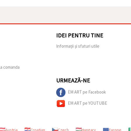
IDEI PENTRU TINE
e
Informații și sfaturi utile
 la comanda
URMEAZĂ-NE
EM ART pe Facebook
EM ART pe YOUTUBE
Austria
Croatian
Czech
Hungary
Europe