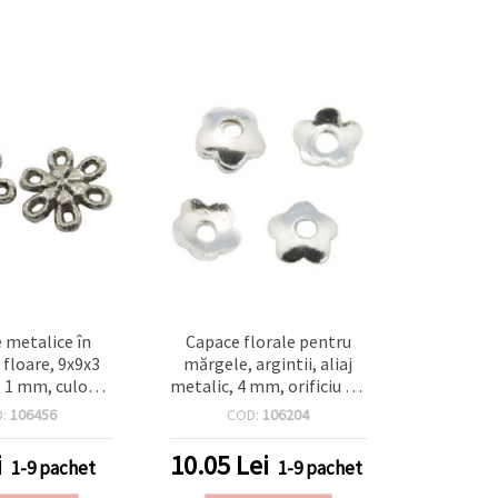
 metalice în
Capace florale pentru
 floare, 9x9x3
mărgele, argintii, aliaj
 1 mm, culoare
metalic, 4 mm, orificiu 1,2
ntic - 20 bucăți
mm – accesorii pentru
D:
106456
COD:
106204
bijuterii handmade/DIY –
pachet 50 bucăți
i
10.05
Lei
1-9 pachet
1-9 pachet