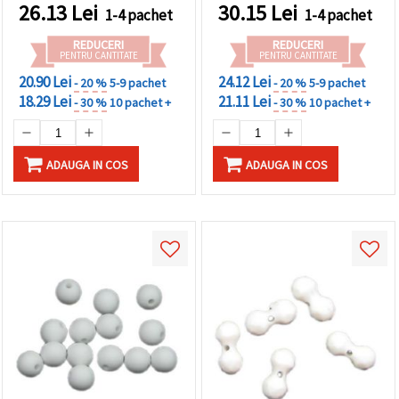
decorațiuni și proiecte DIY
handmade, brățări,
26.13
Lei
30.15
Lei
1-4 pachet
1-4 pachet
coliere, decorațiuni și
proiecte DIY
REDUCERI
REDUCERI
PENTRU CANTITATE
PENTRU CANTITATE
20.90 Lei
24.12 Lei
- 20 %
5-9 pachet
- 20 %
5-9 pachet
18.29 Lei
21.11 Lei
- 30 %
10 pachet +
- 30 %
10 pachet +
ADAUGA IN COS
ADAUGA IN COS