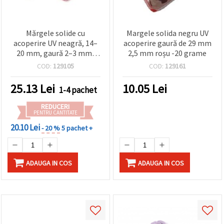
Mărgele solide cu
Margele solida negru UV
acoperire UV neagră, 14–
acoperire gaură de 29 mm
20 mm, gaură 2–3 mm,
2,5 mm roșu -20 grame
nuanțe ciclamen mixte –
COD:
129105
COD:
129161
50 g
25.13
Lei
10.05
Lei
1-4 pachet
REDUCERI
PENTRU CANTITATE
20.10 Lei
- 20 %
5 pachet +
ADAUGA IN COS
ADAUGA IN COS