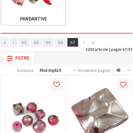
PANDANTIVE
«
‹
63
64
65
66
67
>
»
3204 articole | pagini 67/67
FILTRE
Sorteaza:
Vizualizare pagină: