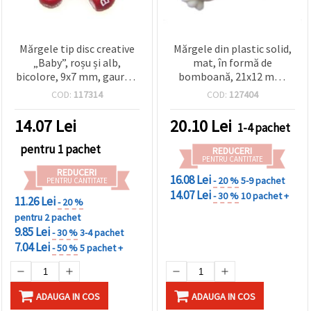
Mărgele tip disc creative
Mărgele din plastic solid,
„Baby”, roșu și alb,
mat, în formă de
bicolore, 9x7 mm, gaură 5
bomboană, 21x12 mm,
mm – pachet 20 g (~60
alb - 50 g (~37 buc.)
COD:
117314
COD:
127404
buc) – ideale pentru
cadouri handmade,
14.07
Lei
20.10
Lei
1-4 pachet
accesorii și bijuterii DIY
pentru 1 pachet
REDUCERI
PENTRU CANTITATE
REDUCERI
16.08 Lei
- 20 %
5-9 pachet
PENTRU CANTITATE
14.07 Lei
- 30 %
10 pachet +
11.26 Lei
- 20 %
pentru 2 pachet
9.85 Lei
- 30 %
3-4 pachet
7.04 Lei
- 50 %
5 pachet +
ADAUGA IN COS
ADAUGA IN COS