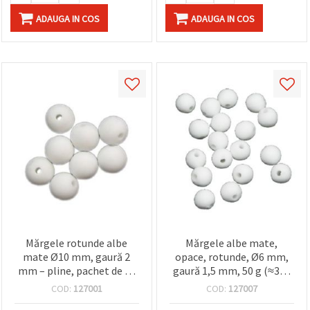
ADAUGA IN COS
ADAUGA IN COS
Mărgele rotunde albe
Mărgele albe mate,
mate Ø10 mm, gaură 2
opace, rotunde, Ø6 mm,
mm – pline, pachet de 50
gaură 1,5 mm, 50 g (≈380
g (~90 buc.) pentru
buc) – pentru
COD:
127001
COD:
127007
bijuterii, brățări, coliere,
confecționare bijuterii