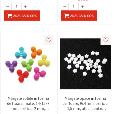
ADAUGA IN COS
ADAUGA IN COS
Mărgele solide în formă
Mărgele opace în formă
de floare, mate, 14x15x7
de floare, 9x4 mm, orificiu
mm, orificiu: 2 mm,
1,5 mm, albe, pentru
multicolor (asortate), 50
bijuterii handmade și