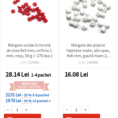
Mărgele solide în formă
Mărgele din plastic
de stea 9x3 mm, orificiu 1
fațetate mate, alb opac,
mm, roșu, 50 g (~270 buc.)
9x8 mm, gaură mare 2,6
mm, 20 g – pentru
COD:
127602
COD:
108906
bijuterii, brățări, coliere,
proiecte DIY & hobby
28.14
Lei
16.08
Lei
1-4 pachet
REDUCERI
PENTRU CANTITATE
22.51 Lei
- 20 %
5-9 pachet
19.70 Lei
- 30 %
10 pachet +