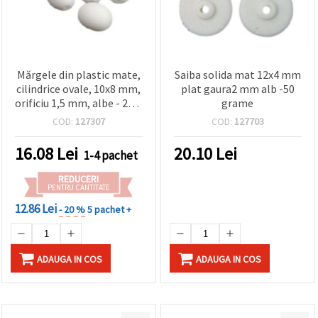
Mărgele din plastic mate,
Saiba solida mat 12x4 mm
cilindrice ovale, 10x8 mm,
plat gaura2 mm alb -50
orificiu 1,5 mm, albe - 20 g
grame
~ 60 buc.
COD:
127307
COD:
127703
16.08
Lei
20.10
Lei
1-4 pachet
REDUCERI
PENTRU CANTITATE
12.86 Lei
- 20 %
5 pachet +
ADAUGA IN COS
ADAUGA IN COS