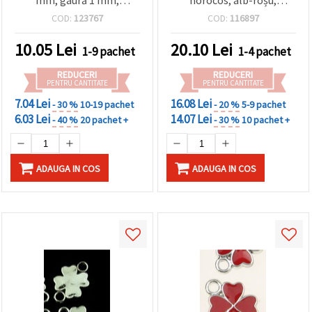
mm, gaură 1 mm,
norocos, alb-roșu,
accesorii pentru cusut, DIY
22x15x3 mm, gaură 2,5
COD:
123767
COD:
116897
și craft - 20 bucăți
mm – set de 5 bucăți
10.05
Lei
20.10
Lei
1-9 pachet
1-4 pachet
REDUCERI
REDUCERI
PENTRU CANTITATE
PENTRU CANTITATE
7.04 Lei
16.08 Lei
- 30 %
10-19 pachet
- 20 %
5-9 pachet
6.03 Lei
14.07 Lei
- 40 %
20 pachet +
- 30 %
10 pachet +
ADAUGA IN COS
ADAUGA IN COS