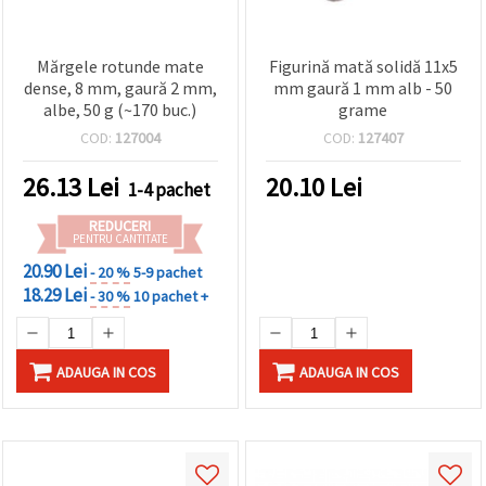
Mărgele rotunde mate
Figurină mată solidă 11x5
dense, 8 mm, gaură 2 mm,
mm gaură 1 mm alb - 50
albe, 50 g (~170 buc.)
grame
COD:
127004
COD:
127407
26.13
Lei
20.10
Lei
1-4 pachet
REDUCERI
PENTRU CANTITATE
20.90 Lei
- 20 %
5-9 pachet
18.29 Lei
- 30 %
10 pachet +
ADAUGA IN COS
ADAUGA IN COS