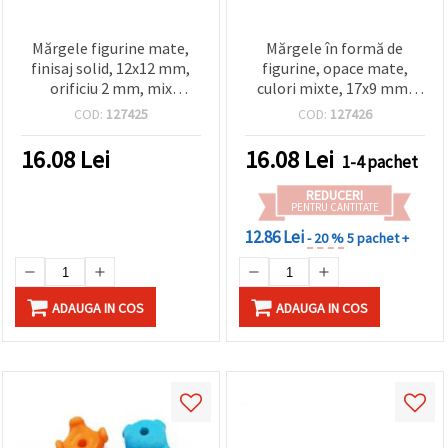
Mărgele figurine mate,
Mărgele în formă de
finisaj solid, 12x12 mm,
figurine, opace mate,
orificiu 2 mm, mix
culori mixte, 17x9 mm,
asortat, 50 g (~66 buc.)
gaură 2 mm, 50 g (~60
COD:
127425
COD:
127426
buc.) – pentru bijuterii
handmade, brățări, coliere
16.08
Lei
16.08
Lei
1-4 pachet
și decorațiuni
REDUCERI
PENTRU CANTITATE
12.86 Lei
- 20 %
5 pachet +
ADAUGA IN COS
ADAUGA IN COS