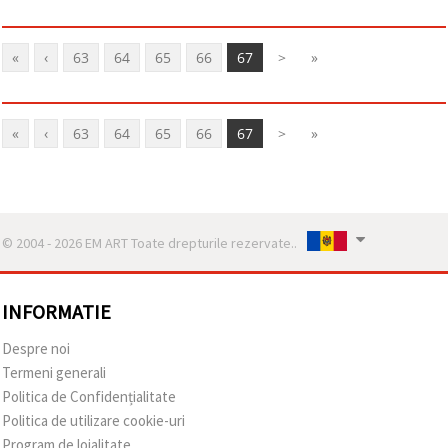
«
‹
63
64
65
66
67
>
»
«
‹
63
64
65
66
67
>
»
© 2004 - 2026 EM ART Toate drepturile rezervate..
INFORMATIE
Despre noi
Termeni generali
Politica de Confidențialitate
Politica de utilizare cookie-uri
Program de loialitate