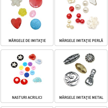
vizitele.
Puteți fi de
acord să
utilizați
toate
cookie -
urile făcând
clic pe "pe
site!" Sau să
vă indicați
MĂRGELE DE IMITAȚIE
MĂRGELE IMITAȚIE PERLĂ
preferințele
în setări
selectând
un tip de
cookie -uri
dat și
făcând clic
pe butonul
"Salvați"
Аcceptati
toate!
NASTURI ACRILICI
MĂRGELE IMITAȚIE METAL
Setări