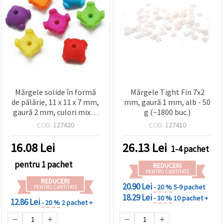
Mărgele solide în formă
Mărgele Tight Fin 7x2
de pălărie, 11 x 11 x 7 mm,
mm, gaură 1 mm, alb - 50
gaură 2 mm, culori mixte
g (~1800 buc.)
– 50 g (~160 buc.), pentru
COD:
127420
COD:
127410
bijuterii DIY: brățări,
coliere și cercei
16.08
Lei
26.13
Lei
1-4 pachet
pentru 1 pachet
REDUCERI
PENTRU CANTITATE
REDUCERI
20.90 Lei
- 20 %
5-9 pachet
PENTRU CANTITATE
18.29 Lei
- 30 %
10 pachet +
12.86 Lei
- 20 %
2 pachet +