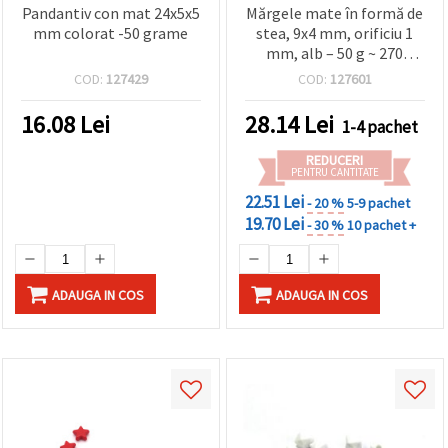
Pandantiv con mat 24x5x5
Mărgele mate în formă de
mm colorat -50 grame
stea, 9x4 mm, orificiu 1
mm, alb – 50 g ~ 270
bucăți
COD:
127429
COD:
127601
16.08
Lei
28.14
Lei
1-4 pachet
REDUCERI
PENTRU CANTITATE
22.51 Lei
- 20 %
5-9 pachet
19.70 Lei
- 30 %
10 pachet +
ADAUGA IN COS
ADAUGA IN COS