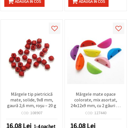
ADAUGA IN COS
ADAUGA IN COS
Mărgele tip pietricică
Mărgele mate opace
mate, solide, 9x8 mm,
colorate, mix asortat,
gaură 2,6 mm, roșu – 20 g
24x12x9 mm, cu 2 găuri de
3 mm – 50 g (~47 buc),
COD:
108907
COD:
127440
perfecte pentru brățări
creative și bijuterii unice
16.08
Lei
16.08
Lei
1-4 pachet