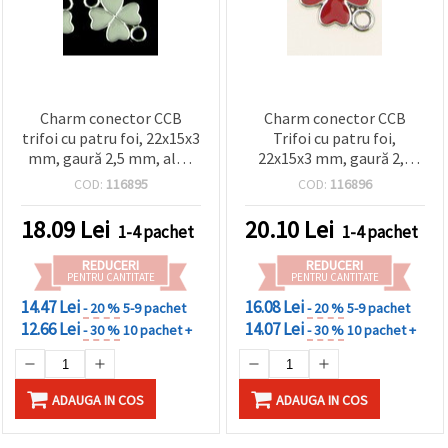
Charm conector CCB
Charm conector CCB
trifoi cu patru foi, 22x15x3
Trifoi cu patru foi,
mm, gaură 2,5 mm, alb -
22x15x3 mm, gaură 2,5
set 5 bucăți
mm, roșu – set 5 bucăți
COD:
116895
COD:
116896
18.09
Lei
20.10
Lei
1-4 pachet
1-4 pachet
REDUCERI
REDUCERI
PENTRU CANTITATE
PENTRU CANTITATE
14.47 Lei
16.08 Lei
- 20 %
5-9 pachet
- 20 %
5-9 pachet
12.66 Lei
14.07 Lei
- 30 %
10 pachet +
- 30 %
10 pachet +
ADAUGA IN COS
ADAUGA IN COS