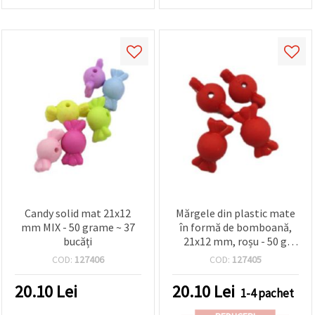
Candy solid mat 21x12
Mărgele din plastic mate
mm MIX - 50 grame ~ 37
în formă de bomboană,
bucăți
21x12 mm, roșu - 50 g
(~37 buc.)
COD:
127406
COD:
127405
20.10
Lei
20.10
Lei
1-4 pachet