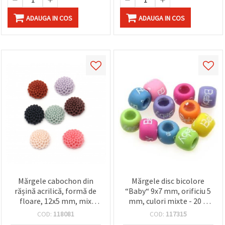
ADAUGA IN COS
ADAUGA IN COS
Mărgele cabochon din
Mărgele disc bicolore
rășină acrilică, formă de
“Baby“ 9x7 mm, orificiu 5
floare, 12x5 mm, mix
mm, culori mixte - 20 g
culori pastel - 10 bucăți
(~60 buc.)
COD:
118081
COD:
117315