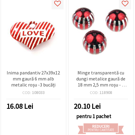
Inima pandantiv 27x39x12
Minge transparentă cu
mm gaură 6 mm alb
dungi metalice gaură de
metalic roșu -3 bucăți
18 mm 2,5 mm roșu - 5
bucăți
COD:
108033
COD:
118908
16.08
Lei
20.10
Lei
pentru 1 pachet
REDUCERI
PENTRU CANTITATE