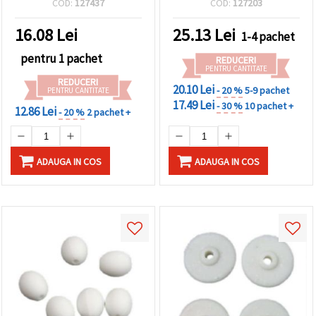
COD:
127437
COD:
127203
g (~110 buc)
proiecte DIY - 50 g (~ 308
buc.)
16.08
Lei
25.13
Lei
1-4 pachet
pentru 1 pachet
REDUCERI
PENTRU CANTITATE
REDUCERI
20.10 Lei
- 20 %
5-9 pachet
PENTRU CANTITATE
17.49 Lei
- 30 %
10 pachet +
12.86 Lei
- 20 %
2 pachet +
ADAUGA IN COS
ADAUGA IN COS