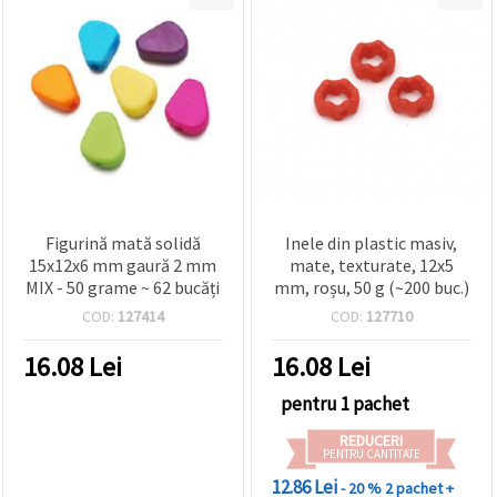
Figurină mată solidă
Inele din plastic masiv,
15x12x6 mm gaură 2 mm
mate, texturate, 12x5
MIX - 50 grame ~ 62 bucăți
mm, roșu, 50 g (~200 buc.)
COD:
127414
COD:
127710
16.08
Lei
16.08
Lei
pentru 1 pachet
REDUCERI
PENTRU CANTITATE
12.86 Lei
- 20 %
2 pachet +