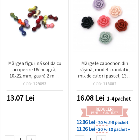
Mărgea figurină solidă cu
Mărgele cabochon din
acoperire UV neagră,
rășină, model trandafir,
10x22 mm, gaură 2 mm,
mix de culori pastel, 13x6
20 g - pentru bijuterii
mm - set 10 bucăți
COD:
129093
COD:
118082
handmade, brățări, coliere
și decorațiuni
13.07
Lei
16.08
Lei
1-4 pachet
REDUCERI
PENTRU CANTITATE
12.86 Lei
- 20 %
5-9 pachet
11.26 Lei
- 30 %
10 pachet +