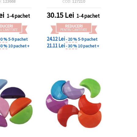
D:
123668
COD:
127210
țări, coliere și
IY pentru copii
ei
30.15
Lei
1-4 pachet
1-4 pachet
DUCERI
REDUCERI
U CANTITATE
PENTRU CANTITATE
24.12 Lei
30 %
5-9 pachet
- 20 %
5-9 pachet
21.11 Lei
50 %
10 pachet +
- 30 %
10 pachet +