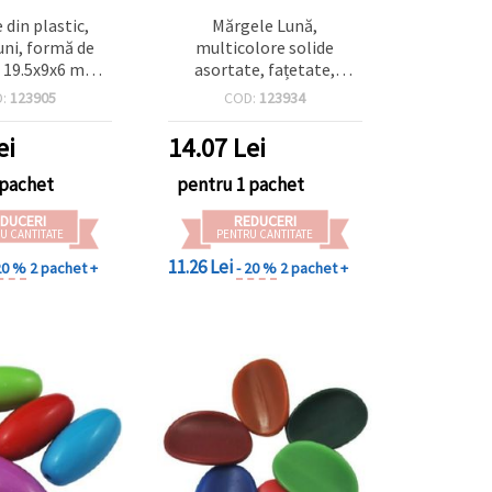
 din plastic,
Mărgele Lună,
uni, formă de
multicolore solide
 19.5x9x6 mm,
asortate, fațetate,
 mm, culori MIX -
24x18x7 mm, gaură 1,5
D:
123905
COD:
123934
 (~79 buc)
mm - 50 g (~31 buc)
ei
14.07
Lei
 pachet
pentru 1 pachet
DUCERI
REDUCERI
U CANTITATE
PENTRU CANTITATE
11.26 Lei
20 %
2 pachet +
- 20 %
2 pachet +