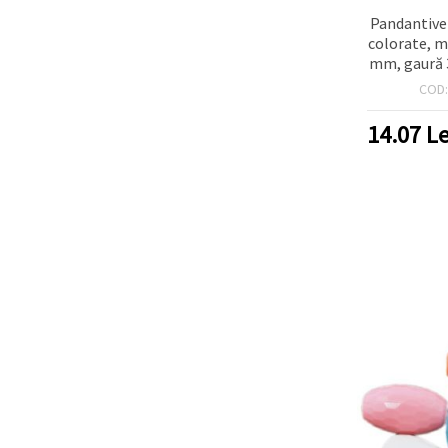
Pandantive 
colorate, m
mm, gaură 
asortate (m
COD
pentru co
biju
14.07
Le