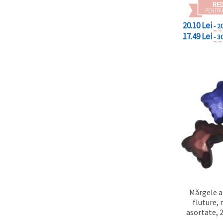
RE
PENTRU
20.10 Lei
- 2
17.49 Lei
- 3
Mărgele ac
fluture,
asortate,
gaură 3 m