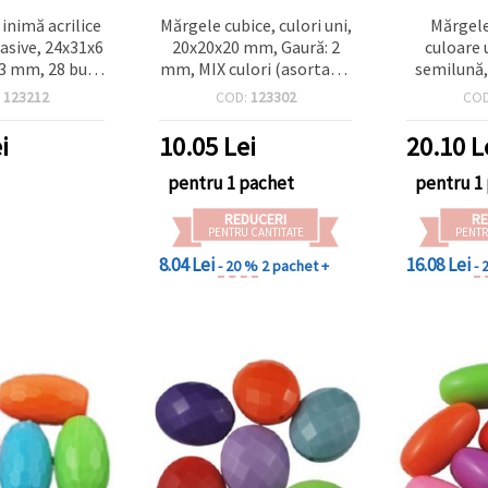
inimă acrilice
Mărgele cubice, culori uni,
Mărgele
asive, 24x31x6
20x20x20 mm, Gaură: 2
culoare 
3 mm, 28 buc.,
mm, MIX culori (asortate)
semilună,
ix) - charmuri
- 45 g (~5 buc.)
orificiu: 2
:
123212
COD:
123302
CO
nfecționarea
50 g
teriilor
i
10.05
Lei
20.10
L
pentru 1 pachet
pentru 1
REDUCERI
RE
PENTRU CANTITATE
PENTR
8.04 Lei
16.08 Lei
- 20 %
2 pachet +
- 