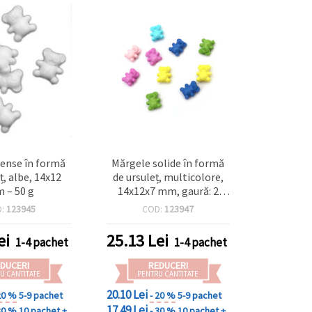
ense în formă
Mărgele solide în formă
ț, albe, 14x12
de ursuleț, multicolore,
 – 50 g
14x12x7 mm, gaură: 2
mm, MIX - 50 g (~94 buc.),
D:
123945
COD:
123947
pentru proiecte creative
copii, hobby DIY și
ei
25.13
Lei
1-4 pachet
1-4 pachet
bijuterii handmade
DUCERI
REDUCERI
U CANTITATE
PENTRU CANTITATE
20.10 Lei
20 %
5-9 pachet
- 20 %
5-9 pachet
17.49 Lei
30 %
10 pachet +
- 30 %
10 pachet +