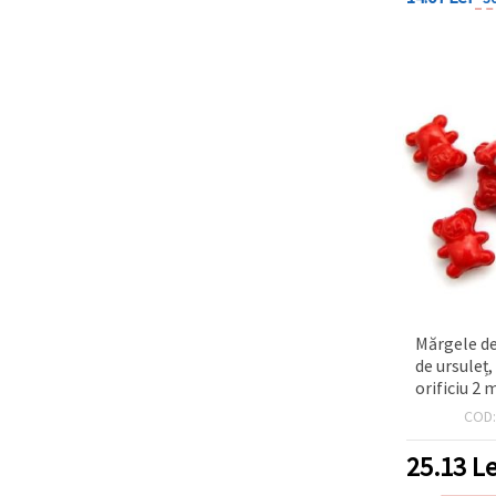
Mărgele d
de ursuleț
orificiu 2 
(~9
COD
25.13
Le