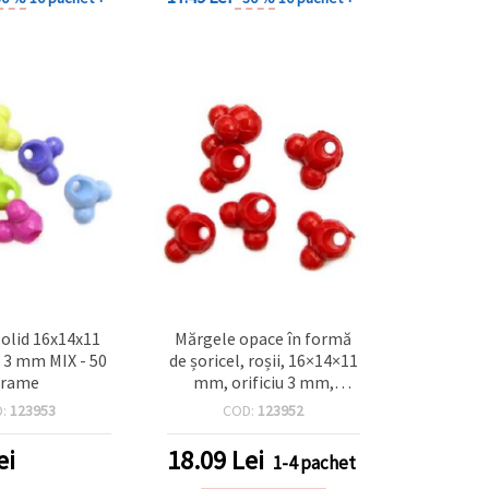
olid 16x14x11
Mărgele opace în formă
3 mm MIX - 50
de șoricel, roșii, 16×14×11
grame
mm, orificiu 3 mm,
pentru Mărțișoare și
D:
123953
COD:
123952
bijuterii handmade,
pachet 50 g
ei
18.09
Lei
1-4 pachet