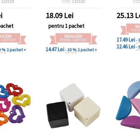
:
123103
COD:
123102
CO
eriale pentru
pentru bră
uterii
proiecte D
i
18.09
Lei
25.13
L
pachet
pentru 1 pachet
RE
PENTR
DUCERI
REDUCERI
17.49 Lei
- 
 CANTITATE
PENTRU CANTITATE
12.46 Lei
- 
14.47 Lei
0 %
2 pachet +
- 20 %
2 pachet +