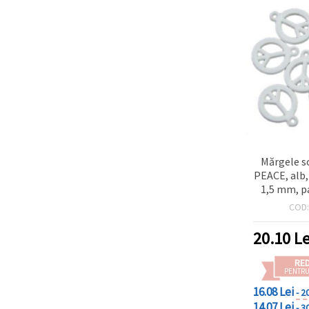
Mărgele s
PEACE, alb
1,5 mm, p
COD
20.10
Le
RE
PENTRU
16.08 Lei
- 2
14.07 Lei
- 3