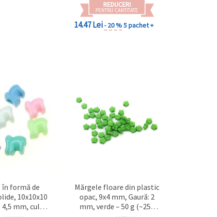
REDUCERI
PENTRU CANTITATE
14.47 Lei
- 20 %
5 pachet +
 în formă de
Mărgele floare din plastic
olide, 10x10x10
opac, 9x4 mm, Gaură: 2
4,5 mm, culori
mm, verde – 50 g (~255
50 g (~90 buc.),
buc.)