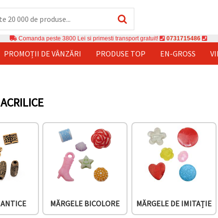
Comanda peste 3800 Lei si primesti transport gratuit!
0731715486
PROMOȚII DE VÂNZĂRI
PRODUSE TOP
EN-GROSS
V
ACRILICE
 ANTICE
MĂRGELE BICOLORE
MĂRGELE DE IMITAȚIE