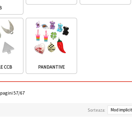
B
E CCB
PANDANTIVE
 pagini 57/67
Sorteaza: