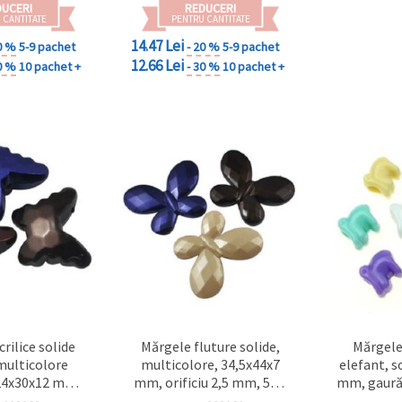
DUCERI
REDUCERI
 CANTITATE
PENTRU CANTITATE
14.47 Lei
0 %
5-9 pachet
- 20 %
5-9 pachet
12.66 Lei
0 %
10 pachet +
- 30 %
10 pachet +
rilice solide
Mărgele fluture solide,
Mărgele
 multicolore
multicolore, 34,5x44x7
elefant, s
 24x30x12 mm,
mm, orificiu 2,5 mm, 50 g
mm, gaură 
m, 50 g (~11
(~8 buc.)
asortate – 