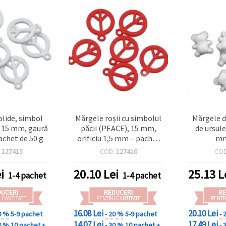
olide, simbol
Mărgele roșii cu simbolul
Mărgele d
, 15 mm, gaură
păcii (PEACE), 15 mm,
de ursule
achet de 50 g
orificiu 1,5 mm – pachet
mm
50 g, ideale pentru brățări
:
127415
COD:
127416
CO
la modă și bijuterii
creative DIY/handmade
i
20.10
Lei
25.13
L
1-4 pachet
1-4 pachet
DUCERI
REDUCERI
RE
 CANTITATE
PENTRU CANTITATE
PENTR
16.08 Lei
20.10 Lei
0 %
5-9 pachet
- 20 %
5-9 pachet
- 
14.07 Lei
17.49 Lei
0 %
10 pachet +
- 30 %
10 pachet +
- 