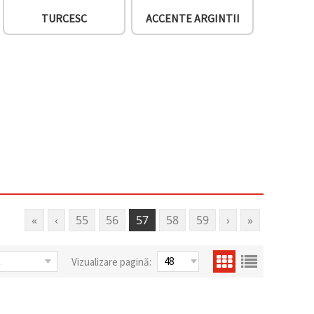
TURCESC
ACCENTE ARGINTII
«
‹
55
56
57
58
59
›
»
Vizualizare pagină: