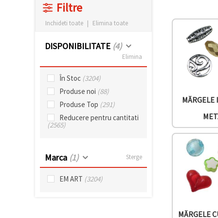
vizitele.
Filtre
Puteți fi de
acord să
Inchideti toate
|
Elimina toate
utilizați
toate
cookie -
DISPONIBILITATE
(4)
urile făcând
Elimina
clic pe "pe
site!" Sau să
vă indicați
În Stoc
(3204)
preferințele
Produse noi
(88)
în setări
selectând
MĂRGELE 
Produse Top
(291)
un tip de
cookie -uri
MET
Reducere pentru cantitati
dat și
(2565)
făcând clic
pe butonul
"Salvați"
Marca
(1)
Sterge
Аcceptati
EM ART
(3204)
toate!
Setări
MĂRGELE C