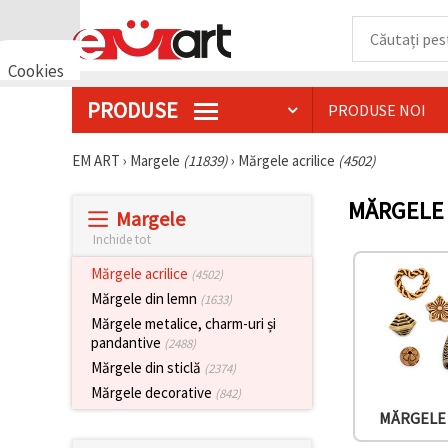
Cookies
🍪 Bună,
PRODUSE
PRODUSE NOI
vrem să vă
oferim
câteva
EM ART
›
Margele
(11839)
›
Mărgele acrilice
(4502)
cookie -uri.
Cu toate
acestea, ele
MĂRGELE 
sunt diferite
Margele
de cele pe
Inchide tot
care le
cunoașteți,
Mărgele acrilice
(4502)
suntem
siguri că
Mărgele din lemn
(1633)
veți avea
Mărgele metalice, charm-uri și
cea mai
tare
pandantive
(2488)
experiență
Mărgele din sticlă
(2374)
aici,
amintindu-
Mărgele decorative
(842)
vă de
MĂRGELE
preferințele
și re-