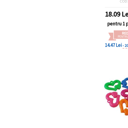
COD
buc.), mat
bij
18.09
Le
pentru 1 
RE
PENTRU
14.47 Lei
- 2