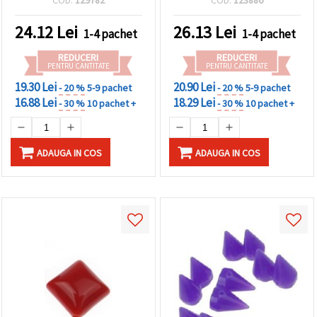
COD:
129782
COD:
123886
buc.)
24.12
Lei
26.13
Lei
1-4 pachet
1-4 pachet
REDUCERI
REDUCERI
PENTRU CANTITATE
PENTRU CANTITATE
19.30 Lei
20.90 Lei
- 20 %
5-9 pachet
- 20 %
5-9 pachet
16.88 Lei
18.29 Lei
- 30 %
10 pachet +
- 30 %
10 pachet +
ADAUGA IN COS
ADAUGA IN COS