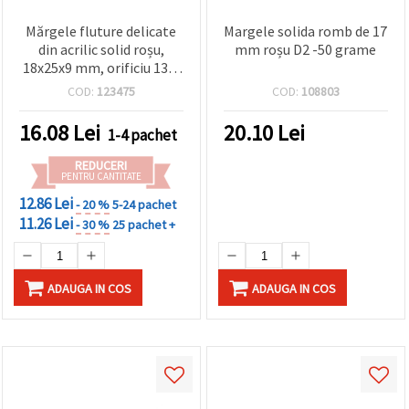
Mărgele fluture delicate
Margele solida romb de 17
din acrilic solid roșu,
mm roșu D2 -50 grame
18x25x9 mm, orificiu 13,5
mm – 20 g (~23 buc),
COD:
123475
COD:
108803
ideale pentru bijuterii
handmade și proiecte DIY
16.08
Lei
20.10
Lei
1-4 pachet
festive
REDUCERI
PENTRU CANTITATE
12.86 Lei
- 20 %
5-24 pachet
11.26 Lei
- 30 %
25 pachet +
ADAUGA IN COS
ADAUGA IN COS