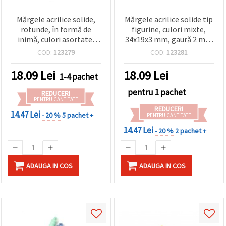
Mărgele acrilice solide,
Mărgele acrilice solide tip
rotunde, în formă de
figurine, culori mixte,
inimă, culori asortate,
34x19x3 mm, gaură 2 mm
18x5.5 mm, gaură: 12 mm
– 50 g (~65 buc.)
COD:
123279
COD:
123281
– 50 g (~75 buc.)
18.09
Lei
18.09
Lei
1-4 pachet
pentru 1 pachet
REDUCERI
PENTRU CANTITATE
REDUCERI
14.47 Lei
- 20 %
5 pachet +
PENTRU CANTITATE
14.47 Lei
- 20 %
2 pachet +
ADAUGA IN COS
ADAUGA IN COS