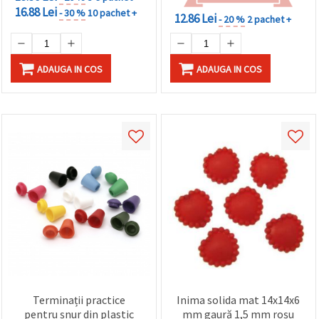
16.88 Lei
- 30 %
10 pachet +
12.86 Lei
- 20 %
2 pachet +
ADAUGA IN COS
ADAUGA IN COS
Terminații practice
Inima solida mat 14x14x6
pentru șnur din plastic
mm gaură 1,5 mm roșu