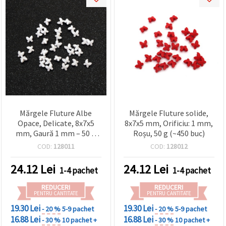
Mărgele Fluture Albe
Mărgele Fluture solide,
Opace, Delicate, 8x7x5
8x7x5 mm, Orificiu: 1 mm,
mm, Gaură 1 mm – 50 g
Roșu, 50 g (~450 buc)
(~450 buc.), perfecte
COD:
128011
COD:
128012
pentru brățări elegante și
bijuterii DIY creative
24.12
Lei
24.12
Lei
1-4 pachet
1-4 pachet
REDUCERI
REDUCERI
PENTRU CANTITATE
PENTRU CANTITATE
19.30 Lei
19.30 Lei
- 20 %
5-9 pachet
- 20 %
5-9 pachet
16.88 Lei
16.88 Lei
- 30 %
10 pachet +
- 30 %
10 pachet +