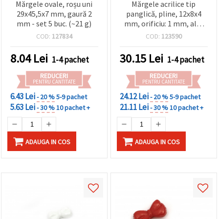
Mărgele ovale, roșu uni
Mărgele acrilice tip
29x45,5x7 mm, gaură 2
panglică, pline, 12x8x4
mm - set 5 buc. (~21 g)
mm, orificiu: 1 mm, alb,
50 g ~160 buc.
COD:
127834
COD:
123590
8.04
Lei
30.15
Lei
1-4 pachet
1-4 pachet
REDUCERI
REDUCERI
PENTRU CANTITATE
PENTRU CANTITATE
6.43 Lei
24.12 Lei
- 20 %
5-9 pachet
- 20 %
5-9 pachet
5.63 Lei
21.11 Lei
- 30 %
10 pachet +
- 30 %
10 pachet +
ADAUGA IN COS
ADAUGA IN COS