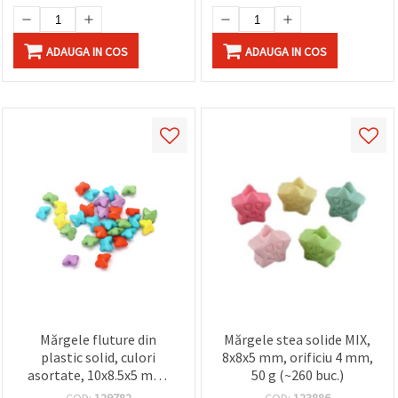
ADAUGA IN COS
ADAUGA IN COS
Mărgele fluture din
Mărgele stea solide MIX,
plastic solid, culori
8x8x5 mm, orificiu 4 mm,
asortate, 10x8.5x5 mm,
50 g (~260 buc.)
orificiu 1 mm, 50 g (~220