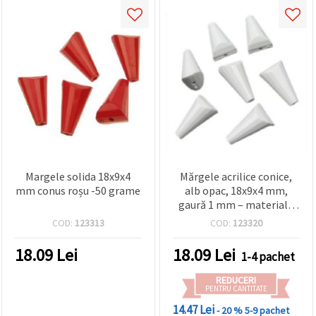
Margele solida 18x9x4
Mărgele acrilice conice,
mm conus roșu -50 grame
alb opac, 18x9x4 mm,
gaură 1 mm – materiale
pentru bijuterii
COD:
123313
COD:
123320
handmade, 50 g (~70 buc.)
18.09
Lei
18.09
Lei
1-4 pachet
REDUCERI
PENTRU CANTITATE
14.47 Lei
- 20 %
5-9 pachet