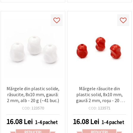
Mărgele din plastic solide,
Mărgele răsucite din
răsucite, 8x10 mm, gaură:
plastic solid, 8x10 mm,
2 mm, alb - 20 g (~41 buc.)
gaură 2 mm, roșu - 20 g
(~41 buc.)
COD:
123570
COD:
123571
16.08
Lei
16.08
Lei
1-4 pachet
1-4 pachet
REDUCERI
REDUCERI