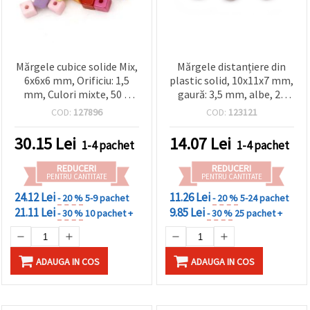
Mărgele cubice solide Mix,
Mărgele distanțiere din
6x6x6 mm, Orificiu: 1,5
plastic solid, 10x11x7 mm,
mm, Culori mixte, 50 g
gaură: 3,5 mm, albe, 20
(~230 buc.)
grame (~36 buc.)
COD:
127896
COD:
123121
30.15
Lei
14.07
Lei
1-4 pachet
1-4 pachet
REDUCERI
REDUCERI
PENTRU CANTITATE
PENTRU CANTITATE
24.12 Lei
11.26 Lei
- 20 %
5-9 pachet
- 20 %
5-24 pachet
21.11 Lei
9.85 Lei
- 30 %
10 pachet +
- 30 %
25 pachet +
ADAUGA IN COS
ADAUGA IN COS