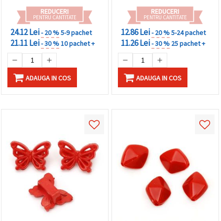
REDUCERI
REDUCERI
PENTRU CANTITATE
PENTRU CANTITATE
24.12 Lei
12.86 Lei
- 20 %
5-9 pachet
- 20 %
5-24 pachet
21.11 Lei
11.26 Lei
- 30 %
10 pachet +
- 30 %
25 pachet +
ADAUGA IN COS
ADAUGA IN COS