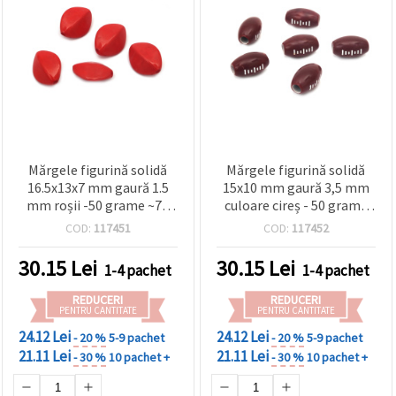
Mărgele figurină solidă
Mărgele figurină solidă
16.5x13x7 mm gaură 1.5
15x10 mm gaură 3,5 mm
mm roșii -50 grame ~70
culoare cireș - 50 grame
bucăți
~70 bucăți
COD:
117451
COD:
117452
30.15
Lei
30.15
Lei
1-4 pachet
1-4 pachet
REDUCERI
REDUCERI
PENTRU CANTITATE
PENTRU CANTITATE
24.12 Lei
24.12 Lei
- 20 %
5-9 pachet
- 20 %
5-9 pachet
21.11 Lei
21.11 Lei
- 30 %
10 pachet +
- 30 %
10 pachet +