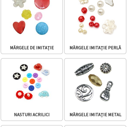
vizitele.
Puteți fi de
acord să
utilizați
toate
cookie -
urile făcând
clic pe "pe
site!" Sau să
vă indicați
MĂRGELE DE IMITAȚIE
MĂRGELE IMITAȚIE PERLĂ
preferințele
în setări
selectând
un tip de
cookie -uri
dat și
făcând clic
pe butonul
"Salvați"
Аcceptati
toate!
NASTURI ACRILICI
MĂRGELE IMITAȚIE METAL
Setări