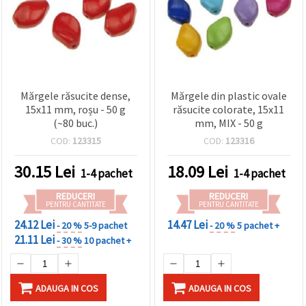
Mărgele răsucite dense,
Mărgele din plastic ovale
15x11 mm, roșu - 50 g
răsucite colorate, 15x11
(~80 buc.)
mm, MIX - 50 g
COD:
123315
COD:
123316
30.15
Lei
18.09
Lei
1-4 pachet
1-4 pachet
REDUCERI
REDUCERI
PENTRU CANTITATE
PENTRU CANTITATE
24.12 Lei
14.47 Lei
- 20 %
5-9 pachet
- 20 %
5 pachet +
21.11 Lei
- 30 %
10 pachet +
ADAUGA IN COS
ADAUGA IN COS