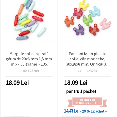
Margele solida spirală
Pandantiv din plastic
găura de 20x6 mm 1,5 mm
solid, cărucior bebe,
mix - 50 grame ~ 135
30x28x8 mm, Orificiu 3.5
bucăți
mm, Culori MIX - 50
COD:
123289
COD:
123294
grame (~23 buc.), pentru
bijuterii handmade
18.09
Lei
18.09
Lei
pentru 1 pachet
REDUCERI
PENTRU CANTITATE
14.47 Lei
- 20 %
2 pachet +