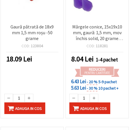
Gaură pătrată de 18x9
Mărgele conice, 15x19x10
mm 1,5 mm roșu -50
mm, gaură: 1,5 mm, mov
grame
închis solid, 20 grame
(~16 bucăți)
COD:
123804
COD:
118281
18.09
Lei
8.04
Lei
1-4 pachet
REDUCERI
PENTRU CANTITATE
6.43 Lei
- 20 %
5-9 pachet
5.63 Lei
- 30 %
10 pachet +
ADAUGA IN COS
ADAUGA IN COS