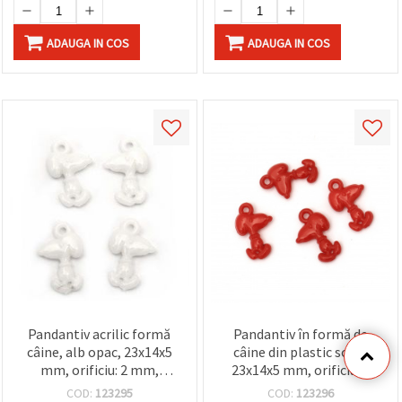
ADAUGA IN COS
ADAUGA IN COS
Pandantiv acrilic formă
Pandantiv în formă de
câine, alb opac, 23x14x5
câine din plastic solid,
mm, orificiu: 2 mm,
23x14x5 mm, orificiu: 2
pentru confecționare
mm, roșu - 50 g (~110
COD:
123295
COD:
123296