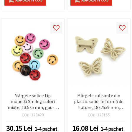
ADAUGA IN COS
ADAUGA IN COS
Mărgele solide tip
Mărgele culisante din
monedă Smiley, culori
plastic solid, în formă de
mixte, 13.5x5 mm, gaură:
fluture, 18x25x9 mm,
1 mm – 50 grame (~85
orificiu 13,5 mm, culoare
COD:
123420
COD:
123155
buc.)
ivoire - 20 g (~23 buc.)
30.15
Lei
16.08
Lei
1-4 pachet
1-4 pachet