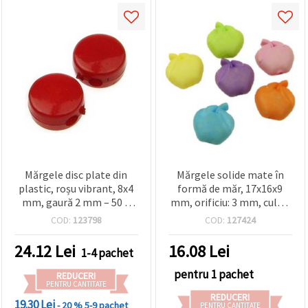
Mărgele disc plate din
Mărgele solide mate în
plastic, roșu vibrant, 8x4
formă de măr, 17x16x9
mm, gaură 2 mm – 50 g
mm, orificiu: 3 mm, culori
(~220 buc.), perfecte
mixte, 50 g (~40 buc.)
COD:
123798
COD:
127424
pentru brățări colorate și
bijuterii DIY
24.12
Lei
16.08
Lei
1-4 pachet
pentru 1 pachet
REDUCERI
PENTRU CANTITATE
REDUCERI
19.30 Lei
- 20 %
5-9 pachet
PENTRU CANTITATE