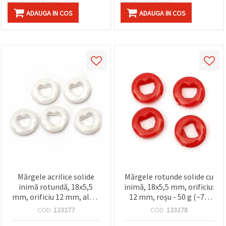
ADAUGA IN COS
ADAUGA IN COS
Mărgele acrilice solide
Mărgele rotunde solide cu
inimă rotundă, 18x5,5
inimă, 18x5,5 mm, orificiu:
mm, orificiu 12 mm, alb –
12 mm, roșu - 50 g (~75
50 g (~75 buc), pentru
buc.)
COD:
123277
COD:
123278
confecționare bijuterii