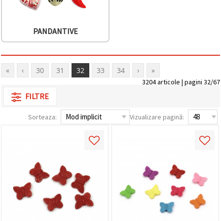
PANDANTIVE
«
‹
30
31
32
33
34
›
»
3204 articole | pagini 32/67
FILTRE
Sorteaza:
Vizualizare pagină: