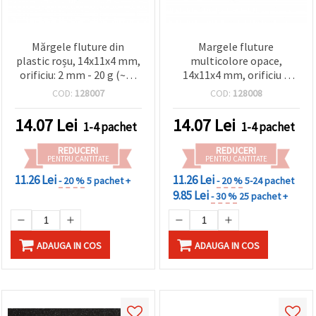
Mărgele fluture din
Margele fluture
plastic roșu, 14x11x4 mm,
multicolore opace,
orificiu: 2 mm - 20 g (~80
14x11x4 mm, orificiu 2
buc) pentru bijuterii DIY și
mm, MIX – 20 g (~80 buc.)
COD:
128007
COD:
128008
decorațiuni handmade
14.07
Lei
14.07
Lei
1-4 pachet
1-4 pachet
REDUCERI
REDUCERI
PENTRU CANTITATE
PENTRU CANTITATE
11.26 Lei
11.26 Lei
- 20 %
5 pachet +
- 20 %
5-24 pachet
9.85 Lei
- 30 %
25 pachet +
ADAUGA IN COS
ADAUGA IN COS