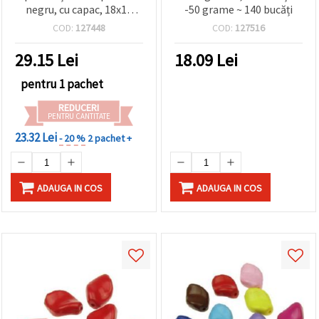
negru, cu capac, 18x12
-50 grame ~ 140 bucăți
mm – set 10 bucăți,
COD:
127448
COD:
127516
perfecte pentru finisarea
brățărilor și bijuteriilor
29.15
Lei
18.09
Lei
handmade
pentru 1 pachet
REDUCERI
PENTRU CANTITATE
23.32 Lei
- 20 %
2 pachet +
ADAUGA IN COS
ADAUGA IN COS