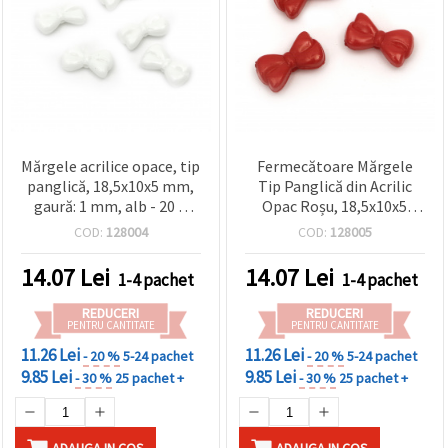
Mărgele acrilice opace, tip
Fermecătoare Mărgele
panglică, 18,5x10x5 mm,
Tip Panglică din Acrilic
gaură: 1 mm, alb - 20 g
Opac Roșu, 18,5x10x5
(~25 buc.)
mm, Orificiu 1 mm – 20 g
COD:
128004
COD:
128005
(~25 buc), Perfecte pentru
Brățări Elegante și
14.07
Lei
14.07
Lei
1-4 pachet
1-4 pachet
Bijuterii Creative
REDUCERI
REDUCERI
PENTRU CANTITATE
PENTRU CANTITATE
11.26 Lei
11.26 Lei
- 20 %
5-24 pachet
- 20 %
5-24 pachet
9.85 Lei
9.85 Lei
- 30 %
25 pachet +
- 30 %
25 pachet +