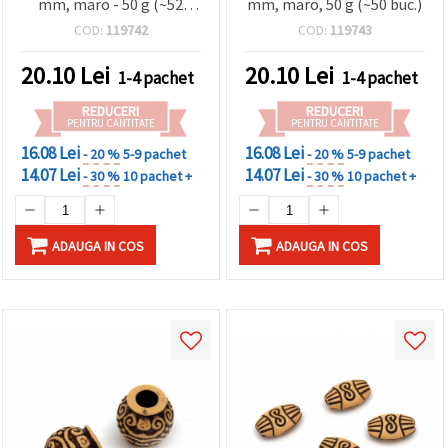
mm, maro - 50 g (~52
mm, maro, 50 g (~50 buc.)
buc.)
COD:
119742
COD:
119743
20.10
Lei
20.10
Lei
1-4 pachet
1-4 pachet
REDUCERI
REDUCERI
PENTRU CANTITATE
PENTRU CANTITATE
16.08 Lei
16.08 Lei
- 20 %
5-9 pachet
- 20 %
5-9 pachet
14.07 Lei
14.07 Lei
- 30 %
10 pachet +
- 30 %
10 pachet +
ADAUGA IN COS
ADAUGA IN COS