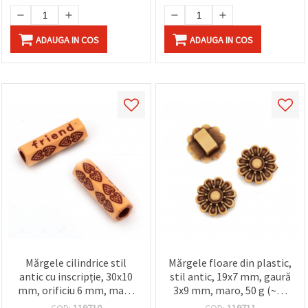
ADAUGA IN COS
ADAUGA IN COS
Mărgele cilindrice stil
Mărgele floare din plastic,
antic cu inscripție, 30x10
stil antic, 19x7 mm, gaură
mm, orificiu 6 mm, maro
3x9 mm, maro, 50 g (~67
– 50 g (~29 buc.), pentru
buc.)