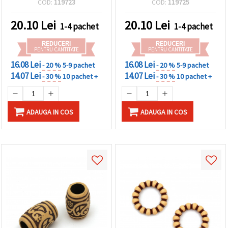
COD:
119723
COD:
119725
buc.)
20.10
Lei
20.10
Lei
1-4 pachet
1-4 pachet
REDUCERI
REDUCERI
PENTRU CANTITATE
PENTRU CANTITATE
16.08 Lei
16.08 Lei
- 20 %
5-9 pachet
- 20 %
5-9 pachet
14.07 Lei
14.07 Lei
- 30 %
10 pachet +
- 30 %
10 pachet +
ADAUGA IN COS
ADAUGA IN COS