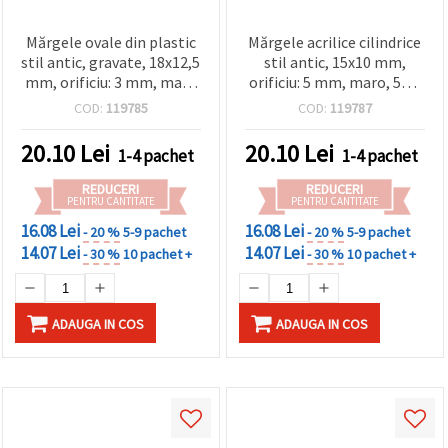
Mărgele ovale din plastic
Mărgele acrilice cilindrice
stil antic, gravate, 18x12,5
stil antic, 15x10 mm,
mm, orificiu: 3 mm, maro
orificiu: 5 mm, maro, 50 g
- 50 g (~30 buc.)
(~55 buc.), pentru bijuterii
COD:
119785
COD:
119787
handmade
20.10
Lei
20.10
Lei
1-4 pachet
1-4 pachet
REDUCERI
REDUCERI
PENTRU CANTITATE
PENTRU CANTITATE
16.08 Lei
16.08 Lei
- 20 %
5-9 pachet
- 20 %
5-9 pachet
14.07 Lei
14.07 Lei
- 30 %
10 pachet +
- 30 %
10 pachet +
ADAUGA IN COS
ADAUGA IN COS