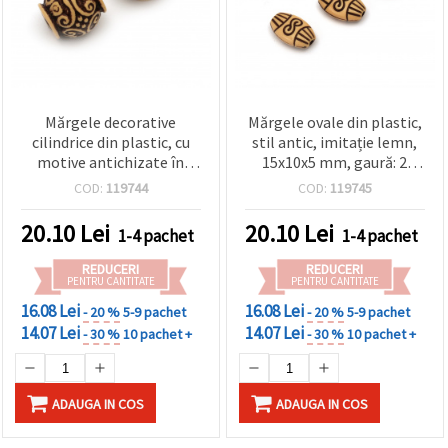
Mărgele decorative
Mărgele ovale din plastic,
cilindrice din plastic, cu
stil antic, imitație lemn,
motive antichizate în
15x10x5 mm, gaură: 2
relief, 15x15 mm, gaură
mm, maro – 50 g (~100
COD:
119744
COD:
119745
mare 6 mm, maro, 50 g
buc.) pentru bijuterii
(~29 buc.) – stil
handmade DIY
20.10
Lei
20.10
Lei
1-4 pachet
1-4 pachet
etnic/oriental pentru
brățări, coliere și
REDUCERI
REDUCERI
macrame
PENTRU CANTITATE
PENTRU CANTITATE
16.08 Lei
16.08 Lei
- 20 %
5-9 pachet
- 20 %
5-9 pachet
14.07 Lei
14.07 Lei
- 30 %
10 pachet +
- 30 %
10 pachet +
ADAUGA IN COS
ADAUGA IN COS