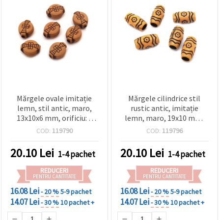
Mărgele ovale imitație
Mărgele cilindrice stil
lemn, stil antic, maro,
rustic antic, imitație
13x10x6 mm, orificiu: 2
lemn, maro, 19x10 mm,
mm – 50 g (~77 buc.)
gaură 5 mm, 50 g (~60
COD:
119790
COD:
119796
buc) – distanțiere vintage
cu aspect natural pentru
20.10
Lei
20.10
Lei
1-4 pachet
1-4 pachet
bijuterii și hobby creativ
REDUCERI
REDUCERI
PENTRU CANTITATE
PENTRU CANTITATE
16.08 Lei
16.08 Lei
- 20 %
5-9 pachet
- 20 %
5-9 pachet
14.07 Lei
14.07 Lei
- 30 %
10 pachet +
- 30 %
10 pachet +