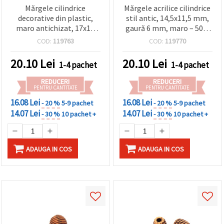
Mărgele cilindrice
Mărgele acrilice cilindrice
decorative din plastic,
stil antic, 14,5x11,5 mm,
maro antichizat, 17x10
gaură 6 mm, maro – 50 g
mm, gaură 6 mm (gaură
(~41 buc.)
COD:
119763
COD:
119770
mare), 50 g (~75 buc.),
pentru bijuterii
20.10
Lei
20.10
Lei
1-4 pachet
1-4 pachet
handmade, macrame și
decorațiuni etnice/boho
REDUCERI
REDUCERI
PENTRU CANTITATE
PENTRU CANTITATE
16.08 Lei
16.08 Lei
- 20 %
5-9 pachet
- 20 %
5-9 pachet
14.07 Lei
14.07 Lei
- 30 %
10 pachet +
- 30 %
10 pachet +
ADAUGA IN COS
ADAUGA IN COS