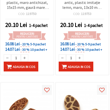
plastic, maro antichizat,
antic, plastic imitație
15x15 mm, gaură mare 8
lemn, maro, 13x10 mm,
mm, 50 g (~32 buc.),
gaură 2 mm, 50 g (~60
COD:
119750
COD:
119753
pentru bijuterii
buc.) – mărgele decorative
handmade, brățări, coliere
vintage pentru bijuterii &
20.10
Lei
20.10
Lei
1-4 pachet
1-4 pachet
și macrame
craft
REDUCERI
REDUCERI
PENTRU CANTITATE
PENTRU CANTITATE
16.08 Lei
16.08 Lei
- 20 %
5-9 pachet
- 20 %
5-9 pachet
14.07 Lei
14.07 Lei
- 30 %
10 pachet +
- 30 %
10 pachet +
ADAUGA IN COS
ADAUGA IN COS