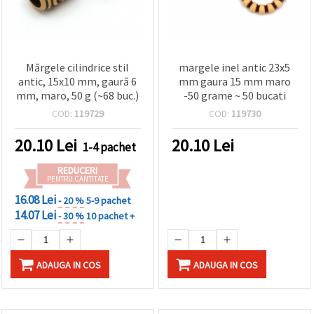
Mărgele cilindrice stil
margele inel antic 23x5
antic, 15x10 mm, gaură 6
mm gaura 15 mm maro
mm, maro, 50 g (~68 buc.)
-50 grame ~ 50 bucati
COD:
119729
COD:
119730
20.10
Lei
20.10
Lei
1-4 pachet
REDUCERI
PENTRU CANTITATE
16.08 Lei
- 20 %
5-9 pachet
14.07 Lei
- 30 %
10 pachet +
ADAUGA IN COS
ADAUGA IN COS