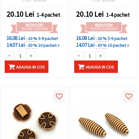
COD:
119710
COD:
119711
bijuterii handmade
20.10
Lei
20.10
Lei
1-4 pachet
1-4 pachet
REDUCERI
REDUCERI
PENTRU CANTITATE
PENTRU CANTITATE
16.08 Lei
16.08 Lei
- 20 %
5-9 pachet
- 20 %
5-9 pachet
14.07 Lei
14.07 Lei
- 30 %
10 pachet +
- 30 %
10 pachet +
ADAUGA IN COS
ADAUGA IN COS