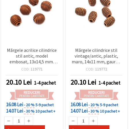
Mărgele acrilice cilindrice
Mărgele cilindrice stil
stil antic, model
vintage/antic, plastic,
embosat, 13x14,5 mm,
maro, 14x11 mm, gaură 4
orificiu 3,5 mm, maro – 50
mm, 50 g (~53 buc) –
COD:
119771
COD:
119772
g (~39 buc.)
distanțiere rustice
decorative pentru bijuterii
20.10
Lei
20.10
Lei
1-4 pachet
1-4 pachet
handmade și proiecte DIY
& craft
REDUCERI
REDUCERI
PENTRU CANTITATE
PENTRU CANTITATE
16.08 Lei
16.08 Lei
- 20 %
5-9 pachet
- 20 %
5-9 pachet
14.07 Lei
14.07 Lei
- 30 %
10 pachet +
- 30 %
10 pachet +