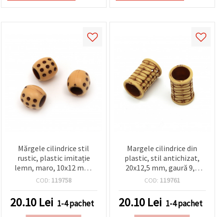
Mărgele cilindrice stil
Margele cilindrice din
rustic, plastic imitație
plastic, stil antichizat,
lemn, maro, 10x12 mm,
20x12,5 mm, gaură 9,5
gaură 6 mm, 50 g (~63
mm, maro, 50 g (~64 buc.)
COD:
119758
COD:
119761
buc) – mărgele decorative
vintage pentru bijuterii și
20.10
Lei
20.10
Lei
1-4 pachet
1-4 pachet
proiecte DIY cu aspect
natural