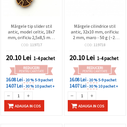
Mărgele tip slider stil
Mărgele cilindrice stil
antic, model celtic, 18x7
antic, 32x10 mm, orificiu:
mm, orificiu 2,5x8,5 mm,
2 mm, maro - 50 g (~24
maro - 50 g (~67 buc.)
buc.)
COD:
119717
COD:
119718
20.10
Lei
20.10
Lei
1-4 pachet
1-4 pachet
REDUCERI
REDUCERI
PENTRU CANTITATE
PENTRU CANTITATE
16.08 Lei
16.08 Lei
- 20 %
5-9 pachet
- 20 %
5-9 pachet
14.07 Lei
14.07 Lei
- 30 %
10 pachet +
- 30 %
10 pachet +
ADAUGA IN COS
ADAUGA IN COS