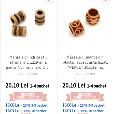
Mărgele cilindrice stil
Mărgele cilindrice din
etnic antic, 12x9 mm,
plastic, aspect antichizat,
gaură: 4,5 mm, maro, 50 g
“PEACE“, 10x13 mm,
(~85 buc)
gaură 7,5 mm, 50 g (~100
COD:
119708
COD:
119709
buc.)
20.10
Lei
20.10
Lei
1-4 pachet
1-4 pachet
REDUCERI
REDUCERI
PENTRU CANTITATE
PENTRU CANTITATE
16.08 Lei
16.08 Lei
- 20 %
5-9 pachet
- 20 %
5-9 pachet
14.07 Lei
14.07 Lei
- 30 %
10 pachet +
- 30 %
10 pachet +