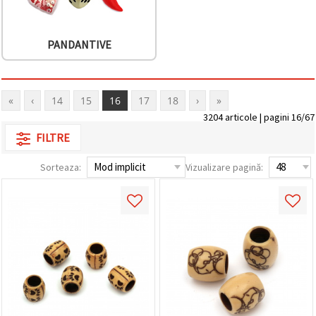
PANDANTIVE
«
‹
14
15
16
17
18
›
»
3204 articole | pagini 16/67
FILTRE
Sorteaza:
Vizualizare pagină: