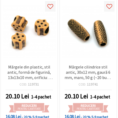
Mărgele din plastic, stil
Mărgele cilindrice stil
antic, formă de figurină,
antic, 30x12 mm, gaură 6
13x13x10 mm, orificiu: 7
mm, maro, 50 g (~20 buc.),
mm, maro - 50 g (~56
pentru bijuterii handmade
COD:
119731
COD:
119741
buc.)
20.10
Lei
20.10
Lei
1-4 pachet
1-4 pachet
REDUCERI
REDUCERI
PENTRU CANTITATE
PENTRU CANTITATE
16.08 Lei
16.08 Lei
- 20 %
5-9 pachet
- 20 %
5-9 pachet