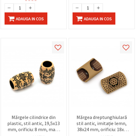
ADAUGA IN COS
ADAUGA IN COS
Mărgele cilindrice din
Mărgea dreptunghiulară
plastic, stil antic, 19,5x13
stil antic, imitație lemn,
mm, orificiu: 8 mm, maro
38x24 mm, orificiu: 18x6
– 50 g (~31 buc.)
mm, maro - 50 g (~20