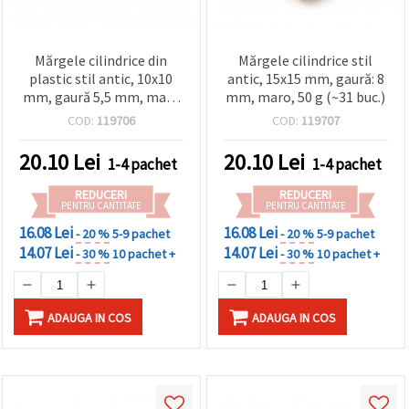
Mărgele cilindrice din
Mărgele cilindrice stil
plastic stil antic, 10x10
antic, 15x15 mm, gaură: 8
mm, gaură 5,5 mm, maro
mm, maro, 50 g (~31 buc.)
- 50 g (~110 buc.)
COD:
119706
COD:
119707
20.10
Lei
20.10
Lei
1-4 pachet
1-4 pachet
REDUCERI
REDUCERI
PENTRU CANTITATE
PENTRU CANTITATE
16.08 Lei
16.08 Lei
- 20 %
5-9 pachet
- 20 %
5-9 pachet
14.07 Lei
14.07 Lei
- 30 %
10 pachet +
- 30 %
10 pachet +
ADAUGA IN COS
ADAUGA IN COS