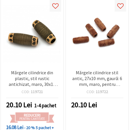
Mărgele cilindrice din
Mărgele cilindrice stil
plastic, stil rustic
antic, 27x10 mm, gaură: 6
antichizat, maro, 30x11
mm, maro, pentru
mm, gaură 6 mm, 50 g
proiecte DIY și bijuterii
COD:
119721
COD:
119722
(~24 buc) – mărgele
handmade - 50 g (~29
focale decorative vintage
buc.)
20.10
Lei
20.10
Lei
1-4 pachet
pentru bijuterii unicat și
proiecte craft
REDUCERI
PENTRU CANTITATE
16.08 Lei
- 20 %
5 pachet +