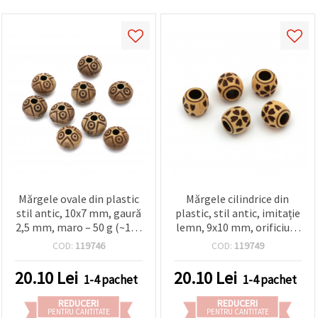
Mărgele ovale din plastic
Mărgele cilindrice din
stil antic, 10x7 mm, gaură
plastic, stil antic, imitație
2,5 mm, maro – 50 g (~100
lemn, 9x10 mm, orificiu: 5
buc.)
mm, maro - 50 g (~100
COD:
119746
COD:
119749
buc.)
20.10
Lei
20.10
Lei
1-4 pachet
1-4 pachet
REDUCERI
REDUCERI
PENTRU CANTITATE
PENTRU CANTITATE