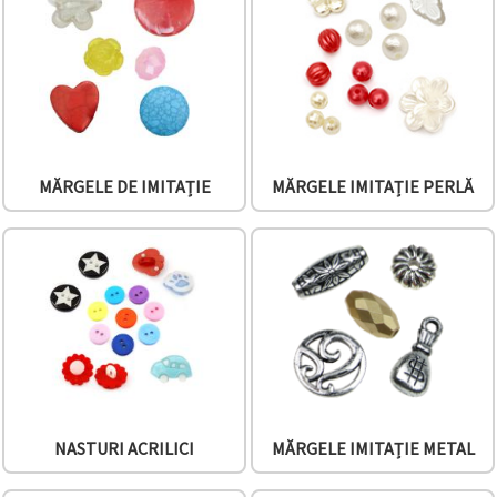
vizitele.
Puteți fi de
acord să
utilizați
toate
cookie -
urile făcând
clic pe "pe
site!" Sau să
vă indicați
MĂRGELE DE IMITAȚIE
MĂRGELE IMITAȚIE PERLĂ
preferințele
în setări
selectând
un tip de
cookie -uri
dat și
făcând clic
pe butonul
"Salvați"
Аcceptati
toate!
NASTURI ACRILICI
MĂRGELE IMITAȚIE METAL
Setări