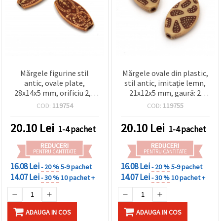
Mărgele figurine stil
Mărgele ovale din plastic,
antic, ovale plate,
stil antic, imitație lemn,
28x14x5 mm, orificiu 2,5
21x12x5 mm, gaură: 2
mm, maro, culoare lemn
mm, maro - 50 g (~60
COD:
119754
COD:
119755
– 50 g ~40 buc, pentru
buc.)
bijuterii handmade
20.10
Lei
20.10
Lei
1-4 pachet
1-4 pachet
REDUCERI
REDUCERI
PENTRU CANTITATE
PENTRU CANTITATE
16.08 Lei
16.08 Lei
- 20 %
5-9 pachet
- 20 %
5-9 pachet
14.07 Lei
14.07 Lei
- 30 %
10 pachet +
- 30 %
10 pachet +
ADAUGA IN COS
ADAUGA IN COS