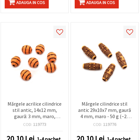
ADAUGA IN COS
ADAUGA IN COS
Mărgele acrilice cilindrice
Mărgele cilindrice stil
stil antic, 14x12 mm,
antic 29x10x7 mm, gaură
gaură: 3 mm, maro,
4 mm, maro - 50 g (~23
pentru bijuterii DIY și
buc.)
COD:
119773
COD:
119776
mărțișor – 50 g (~45 buc.)
20.10
Lei
20.10
Lei
1-4 pachet
1-4 pachet