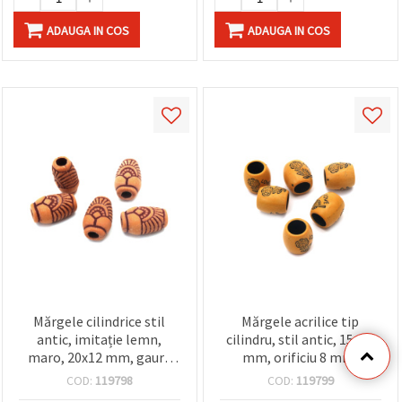
ADAUGA IN COS
ADAUGA IN COS
Mărgele cilindrice stil
Mărgele acrilice tip
antic, imitație lemn,
cilindru, stil antic, 15x15
maro, 20x12 mm, gaură
mm, orificiu 8 mm,
4,5 mm – 50 g (~25 buc.)
imitație lemn maro – 50 g
COD:
119798
COD:
119799
(~32 buc.)