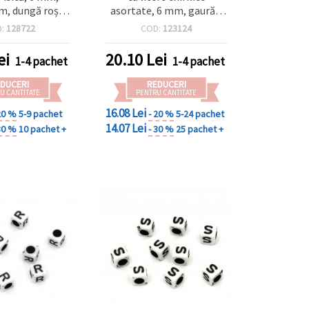
m, dungă roșie,
asortate, 6 mm, gaură 3
 bucăți
mm, alb & negru, 20 g
D:
128722
COD:
123124
(~125 buc.)
ei
20.10
Lei
1-4 pachet
1-4 pachet
DUCERI
REDUCERI
U CANTITATE
PENTRU CANTITATE
16.08 Lei
20 %
5-9 pachet
- 20 %
5-24 pachet
14.07 Lei
30 %
10 pachet +
- 30 %
25 pachet +