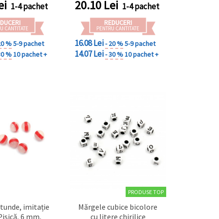
ei
20.10
Lei
1-4 pachet
1-4 pachet
craft
elegante și proiecte DIY &
handmade
DUCERI
REDUCERI
U CANTITATE
PENTRU CANTITATE
16.08 Lei
20 %
5-9 pachet
- 20 %
5-9 pachet
14.07 Lei
30 %
10 pachet +
- 30 %
10 pachet +
PRODUSE TOP
tunde, imitație
Mărgele cubice bicolore
Pisică, 6 mm,
cu litere chirilice