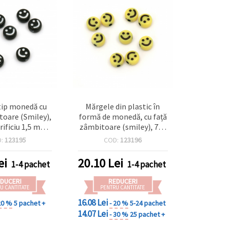
tip monedă cu
Mărgele din plastic în
toare (Smiley),
formă de monedă, cu față
rificiu 1,5 mm,
zâmbitoare (smiley), 7x4
 g (~150 buc.)
mm, orificiu: 1,5 mm,
D:
123195
COD:
123196
galben, 20 g (~150 buc.)
ei
20.10
Lei
1-4 pachet
1-4 pachet
DUCERI
REDUCERI
U CANTITATE
PENTRU CANTITATE
16.08 Lei
20 %
5 pachet +
- 20 %
5-24 pachet
14.07 Lei
- 30 %
25 pachet +