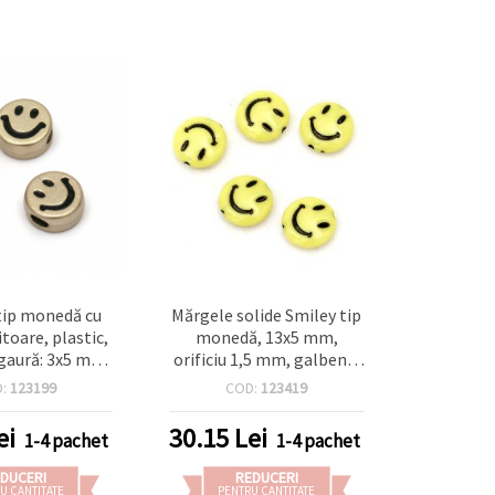
tip monedă cu
Mărgele solide Smiley tip
toare, plastic,
monedă, 13x5 mm,
gaură: 3x5 mm,
orificiu 1,5 mm, galbene,
uriu - 20 buc.
50 g (~85 buc.)
D:
123199
COD:
123419
ei
30.15
Lei
1-4 pachet
1-4 pachet
DUCERI
REDUCERI
U CANTITATE
PENTRU CANTITATE