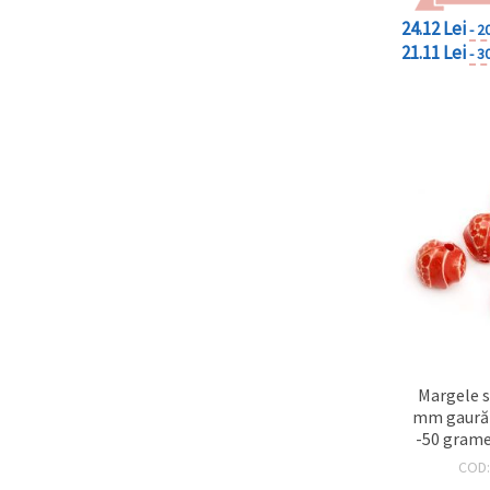
24.12 Lei
- 2
21.11 Lei
- 3
Margele s
mm gaură 
-50 grame
COD