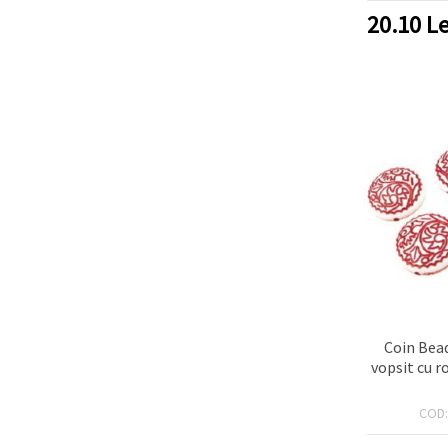
20.10
Le
Coin Bea
vopsit cu r
COD