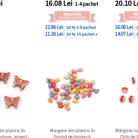
i
16.08
Lei
20.10
L
1-4 pachet
REDUCERI
RE
PENTRU CANTITATE
PENTR
12.86 Lei
16.08 Lei
- 20 %
5-9 pachet
- 
11.26 Lei
14.07 Lei
- 30 %
10 pachet +
- 
in plastic în
Margele din plastic în
Mărgele ro
luture, aspect
formă de broască
Ochi de 