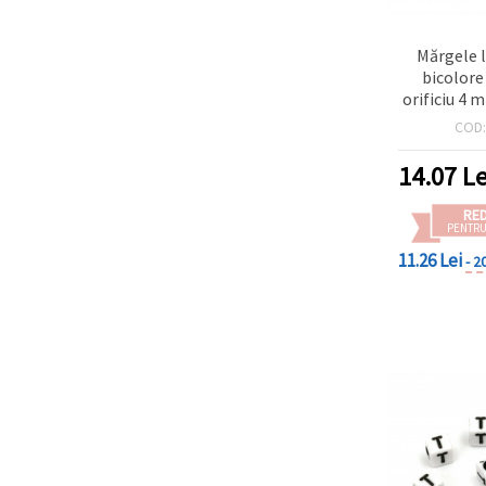
Mărgele l
bicolore
orificiu 4 
20 g (
COD
14.07
Le
RE
PENTRU
11.26 Lei
- 2