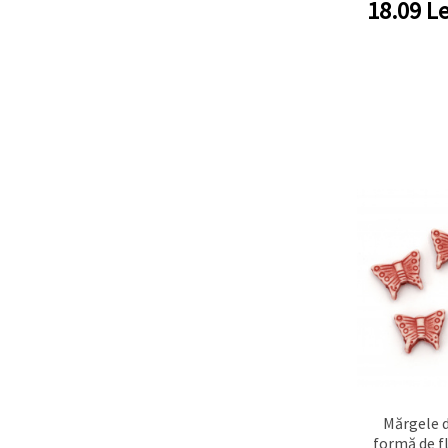
18.09
Le
Mărgele d
formă de f