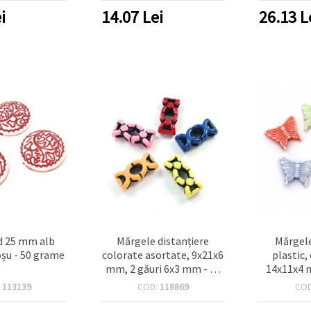
i
14.07
Lei
26.13
L
d 25 mm alb
Mărgele distanțiere
Mărgele
oșu - 50 grame
colorate asortate, 9x21x6
plastic,
mm, 2 găuri 6x3 mm - 20
14x11x4 m
bucăți
mm, 50 
:
113139
COD:
118869
CO
pentr
handmade