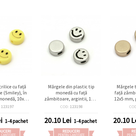
rilice cu față
Mărgele din plastic tip
Mărgele 
 (Smiley), în
monedă cu față
față zâmbi
monedă, 10x5
zâmbitoare, argintii, 12x5
12x5 mm, 
ură 2 mm,
mm, gaură 3x5 mm – 20
culoare a
:
123197
COD:
123198
CO
 g (~50 buc.),
buc., perfecte pentru
 bijuterii
brățări vesele și bijuterii
i
20.10
Lei
20.10
L
1-4 pachet
1-4 pachet
și craft DIY
handmade & DIY
DUCERI
REDUCERI
RE
 CANTITATE
PENTRU CANTITATE
PENTR