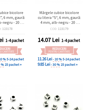
ubice bicolore
Mărgele cubice bicolore
R”, 6 mm, gaură:
cu litera “S“, 6 mm, gaură:
-negru - 20 g
4 mm, alb-negru - 20 g
95 buc.)
(~95 buc.)
D:
123178
COD:
123179
ei
14.07
Lei
1-4 pachet
1-4 pachet
DUCERI
REDUCERI
U CANTITATE
PENTRU CANTITATE
11.26 Lei
20 %
5-24 pachet
- 20 %
5-24 pachet
9.85 Lei
0 %
25 pachet +
- 30 %
25 pachet +