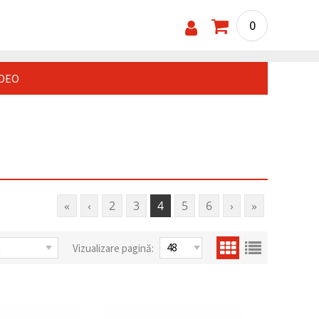
0
IDEO
«
‹
2
3
4
5
6
›
»
Vizualizare pagină: