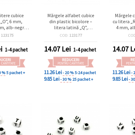
itere cubice
Mărgele alfabet cubice
Mărgele c
 „O”, 6 mm,
din plastic bicolore –
cu litera „
mm, alb-negru,
litera latină „Q”,
4 mm, alb
~95 buc.)
alb/negru, 6 mm, orificiu
(~
:
123175
COD:
123177
CO
4 mm, 20 g (~95 buc) –
materiale pentru bijuterii
i
14.07
Lei
14.07
L
1-4 pachet
1-4 pachet
și craft DIY
DUCERI
REDUCERI
RE
 CANTITATE
PENTRU CANTITATE
PENTR
11.26 Lei
11.26 Lei
0 %
5 pachet +
- 20 %
5-24 pachet
- 
9.85 Lei
9.85 Lei
- 30 %
25 pachet +
- 3