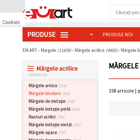
Cookies
🍪 Bună,
PRODUSE
PRODUSE NOI
vrem să vă
oferim
câteva
EM ART
›
Margele
(11839)
›
Mărgele acrilice
(4502)
›
Mărgele b
cookie -uri.
Cu toate
acestea, ele
MĂRGELE 
sunt diferite
Mărgele acrilice
de cele pe
Inchide tot
care le
cunoașteți,
Mărgele antice
(314)
suntem
338 articole | 
siguri că
Mărgele bicolore
(426)
veți avea
Mărgele de imitație
cea mai
(108)
tare
Mărgele imitație perlă
(182)
experiență
aici,
Nasturi acrilici
(165)
amintindu-
Mărgele imitație metal
(331)
vă de
preferințele
Mărgele opace
(757)
și re-