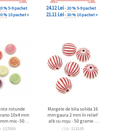
24.12 Lei
20 %
5-9 pachet
- 20 %
5-9 pachet
21.11 Lei
30 %
10 pachet +
- 30 %
10 pachet +
nte rotunde
Margele de bila solida 16
prano 10x4 mm
mm gaura 2 mm în relief
 mm mix -50
alb cu roșu - 50 grame ~
 157 bucăți
22 buc
D:
127030
COD:
113135