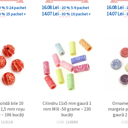
16.08 Lei
16.08 Lei
0 %
5-24 pachet
- 20 %
5-9 pachet
- 
14.07 Lei
14.07 Lei
0 %
25 pachet +
- 30 %
10 pachet +
- 
olidă bile 10
Cilindru 11x5 mm gaură 1
Orname
1,5 mm roșu
mm MIX -50 grame ~ 230
margele 
 ~ 106 bucăți
bucăți
gaură 2
grame ~
:
113118
COD:
118886
CO