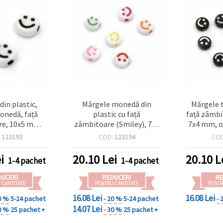
din plastic,
Mărgele monedă din
Mărgele 
nedă, față
plastic cu față
față zâmbi
e, 10x5 mm,
zâmbitoare (Smiley), 7x4
7x4 mm, o
mm, alb - 20 g
mm, gaură: 1.5 mm, culori
negre, 20
:
123193
COD:
123194
CO
. 52 buc.)
mixte - 20 g (~140 buc)
i
20.10
Lei
20.10
L
1-4 pachet
1-4 pachet
DUCERI
REDUCERI
RE
 CANTITATE
PENTRU CANTITATE
PENTR
16.08 Lei
16.08 Lei
0 %
5-24 pachet
- 20 %
5-24 pachet
- 
14.07 Lei
0 %
25 pachet +
- 30 %
25 pachet +