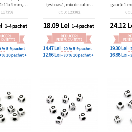
14x11x4 mm,
țestoasă, mix de culori,
gaură: 1 m
mm, roșu, 50 g
9,5 x 6 mm, orificiu 1 mm
50
:
117398
COD:
123382
CO
50 buc)
– pachet 50 g (~320 buc.)
pentru bijuterii
i
18.09
Lei
24.12
L
1-4 pachet
1-4 pachet
handmade, DIY și proiecte
creative pentru copii
DUCERI
REDUCERI
RE
 CANTITATE
PENTRU CANTITATE
PENTR
14.47 Lei
19.30 Lei
0 %
5-9 pachet
- 20 %
5-9 pachet
- 
12.66 Lei
16.88 Lei
0 %
10 pachet +
- 30 %
10 pachet +
- 