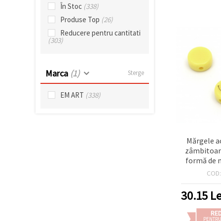
În Stoc
(338)
Produse Top
(26)
Reducere pentru cantitati
(303)
Marca
(1)
Sterge
EM ART
(338)
Mărgele ac
zâmbitoare
formă de 
mm, ga
COD
galbene, 20
pentru
30.15
Le
handmade 
RE
PENTRU