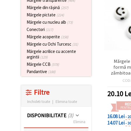
Mărgele transparente
(464)
vizitele.
Mărgele din rășină
(257)
Puteți fi de
acord să
Mărgele pictate
(224)
utilizați
Mărgele cu nucleu alb
toate
(73)
cookie -
Conectori
(117)
urile făcând
clic pe "pe
Mărgele acoperite
(158)
site!" Sau să
Mărgele cu Ochi Turcesc
(31)
vă indicați
preferințele
Mărgele acrilice cu accente
în setări
argintii
(129)
selectând
Mărgele 
Mărgele CCB
un tip de
(578)
formă mo
cookie -uri
Pandantive
(188)
zâmbitoar
dat și
făcând clic
gaură: 2,5 
COD
pe butonul
(aprox
"Salvați"
Filtre
20.10
Le
Inchideti toate
|
Elimina toate
Аcceptati
RE
PENTRU
toate!
DISPONIBILITATE
(3)
16.08 Lei
- 2
Setări
Elimina
14.07 Lei
- 3