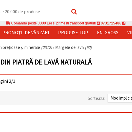
Comanda peste 3800 Lei si primesti transport gratuit!
0731715486
PROMOȚII DE VÂNZĂRI
PRODUSE TOP
EN-GROSS
V
miprețioase și minerale
(2312)
›
Mărgele de lavă
(62)
DIN PIATRĂ DE LAVĂ NATURALĂ
agini 2/1
Sorteaza: