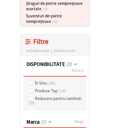
Șiraguri de pietre semiprețioase
asortate
(37)
Suveniruri din pietre
semiprețioase
(31)
Filtre
Inchideti toate
|
Elimina toate
DISPONIBILITATE
(3)
Elimina
În Stoc
(46)
Produse Top
(14)
Reducere pentru cantitati
(26)
Marca
(1)
Sterge