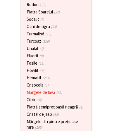
Rodonit
(9)
Piatra Soarelui
(32)
Sodalit
(7)
Ochi de tigru
(34)
Turmalină
(15)
Turcoaz
(196)
Unakit
(7)
Fluorit
(9)
Fosile
(18)
Howlit
(36)
Hematit
(251)
Crisocolă
(1)
Mărgele de lavă
(62)
Citrin
(4)
Piatră semiprețioasă neagră
(1)
Cristal de jasp
(68)
Mărgele din pietre prețioase
rare
(105)