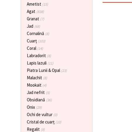
vizitele.
Ametist
(15)
Puteți fi de
Agat
(838)
acord să
utilizați
Granat
(7)
toate
Jad
(68)
cookie -
urile făcând
Cornalină
(8)
clic pe "pe
Cuarț
site!" Sau să
(103)
vă indicați
Coral
(14)
preferințele
în setări
Labradorit
(8)
selectând
Lapis lazuli
(11)
un tip de
cookie -uri
Piatra Lunii & Opal
(23)
dat și
Malachit
(8)
făcând clic
pe butonul
Mookait
(4)
"Salvați"
Jad nefrit
(5)
Obsidiană
(36)
Аcceptati
Onix
(29)
toate!
Ochi de vultur
(0)
Setări
Cristal de cuarț
(10)
Regalit
(8)