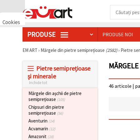
Cookies
🍪 Bună,
PRODUSE
PRODUSE NOI
vrem să vă
oferim
câteva
EM ART
›
Mărgele din pietre semiprețioase
(2582)
›
Pietre se
cookie -uri.
Cu toate
acestea, ele
MĂRGELE 
sunt diferite
Pietre semiprețioase
de cele pe
și minerale
care le
cunoașteți,
Inchide tot
46 articole | p
suntem
siguri că
Mărgele din așchii de pietre
veți avea
semiprețioase
(105)
cea mai
tare
Chipsuri din pietre
experiență
semiprețioase
(56)
aici,
Aventurin
amintindu-
(14)
vă de
Acvamarin
(12)
preferințele
și re-
Amazonit
(18)