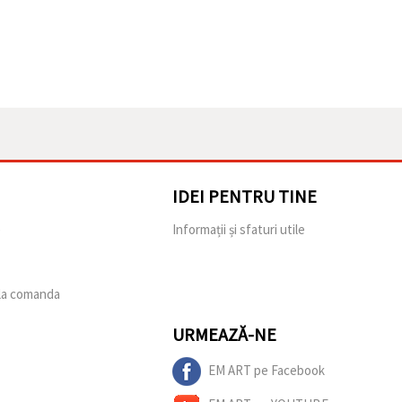
IDEI PENTRU TINE
e
Informații și sfaturi utile
 la comanda
URMEAZĂ-NE
EM ART pe Facebook