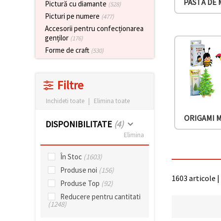
vizitele.
PASTĂ DE
Pictură cu diamante
(528)
Puteți fi de
Picturi pe numere
(477)
acord să
Accesorii pentru confecționarea
utilizați
toate
genților
(176)
cookie -
Forme de craft
(530)
urile făcând
clic pe "pe
site!" Sau să
vă indicați
Filtre
preferințele
în setări
selectând
Inchideti toate
|
Elimina toate
un tip de
cookie -uri
ORIGAMI 
DISPONIBILITATE
(4)
dat și
făcând clic
Elimina
pe butonul
"Salvați"
În Stoc
(1603)
Produse noi
(156)
Аcceptati
1603 articole |
Produse Top
(92)
toate!
Reducere pentru cantitati
Setări
(1248)