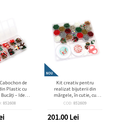
NOU
 Cabochon de
Kit creativ pentru
din Plastic cu
realizat bijuterii din
 Bucăți – Ideale
mărgele, în cutie, cu
ivități Creative
elastic din silicon și
D:
852608
COD:
852609
orațiuni DIY și
accesorii – Culori
 de Sărbători
asortate
ei
201.00
Lei