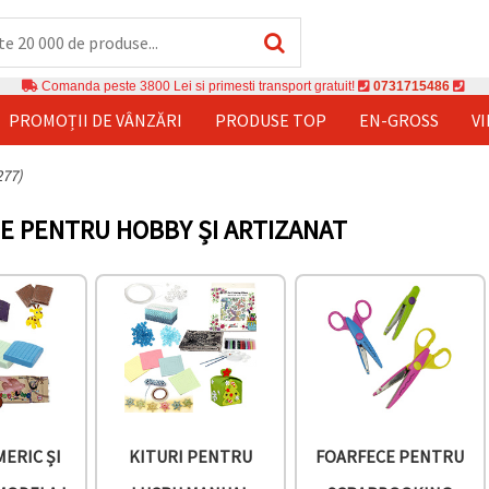
Comanda peste 3800 Lei si primesti transport gratuit!
0731715486
PROMOȚII DE VÂNZĂRI
PRODUSE TOP
EN-GROSS
V
277)
E PENTRU HOBBY ȘI ARTIZANAT
MERIC ȘI
KITURI PENTRU
FOARFECE PENTRU