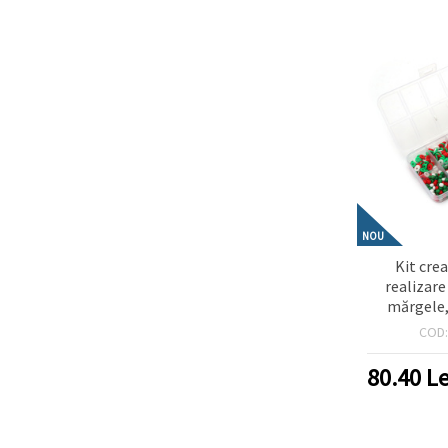
NOU
Kit cre
realizare 
mărgele, 
elastic sil
COD
alb, v
80.40
Le