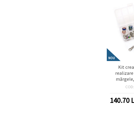
NOU
Kit cre
realizare 
mărgele, 
brățară me
COD
argintie – 
aso
140.70
L