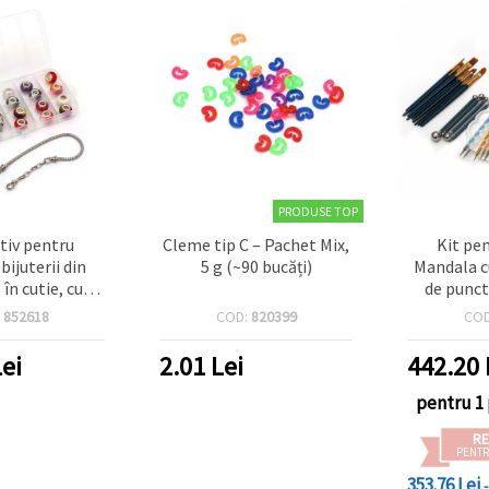
PRODUSE TOP
ativ pentru
Cleme tip C – Pachet Mix,
Kit pe
bijuterii din
5 g (~90 bucăți)
Mandala c
în cutie, cu
de punct
talică culoare
paletă și
:
852618
COD:
820399
CO
forme și culori
asorta
rtate
ei
2.01
Lei
442.20
pentru 1
RE
PENTR
353.76 Lei