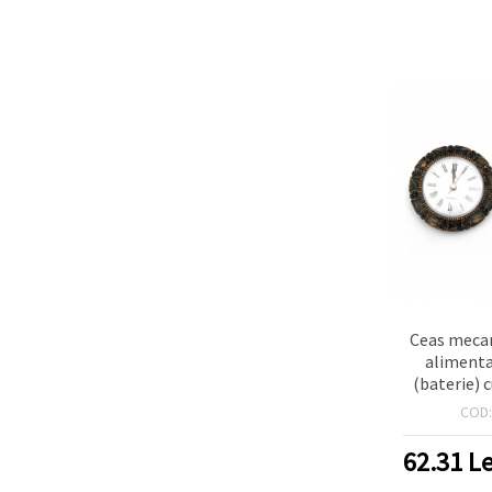
Ceas meca
alimenta
(baterie) 
a
COD
62.31
Le