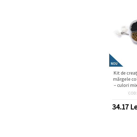
NOU
Kit de creaț
mărgele col
– culori mi
– perfect 
COD
hobby & D
bij
34.17
Le