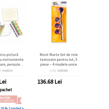
ntru pictură
Mont Marte Set de role
u instrumente
texturate pentru lut, 5
are, pensule,
piese – 4 modele unice
 șabloane – set
D:
844616
COD:
846068
t, 44 piese
Lei
136.68
Lei
 pachet
DUCERI
U CANTITATE
- 20 %
2 pachet +