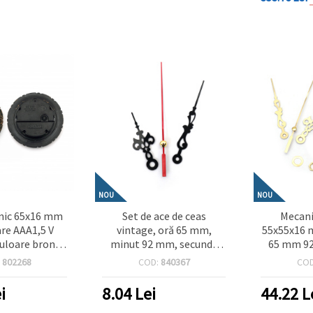
NOU
NOU
nic 65x16 mm
Set de ace de ceas
Mecani
re AAA1,5 V
vintage, oră 65 mm,
55x55x16 
culoare bronz
minut 92 mm, secunde
65 mm 9
ntic
120 mm, culoare neagră
culoare au
:
802268
COD:
840367
CO
AA 1.5
i
8.04
Lei
44.22
L