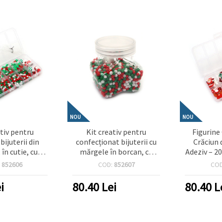
NOU
NOU
ativ pentru
Kit creativ pentru
Figurine
bijuterii din
confecționat bijuterii cu
Crăciun 
în cutie, cu
mărgele în borcan, cu
Adeziv – 20
iconic – culori
elastic din silicon – Alb,
pentru Act
:
852606
COD:
852607
CO
erde, roșu
Verde, Roșu – Perfect
Copii, Dec
pentru copii, hobby DIY și
Proiecte
i
80.40
Lei
80.40
L
handmade