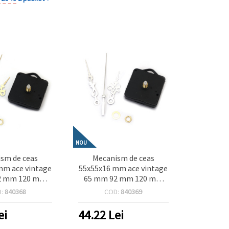
NOU
sm de ceas
Mecanism de ceas
mm ace vintage
55x55x16 mm ace vintage
2 mm 120 mm
65 mm 92 mm 120 mm
rie alimentare
culoare argintie
D:
840368
COD:
840369
 V (baterie)
alimentare AA 1.5 V
(baterie)
ei
44.22
Lei