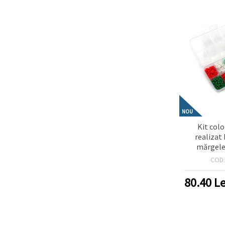
NOU
Kit col
realizat 
mărgele 
elastic din 
COD
alb, verde
pentru c
80.40
Le
creativ,
bijut