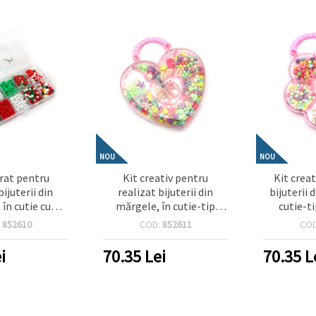
NOU
NOU
orat pentru
Kit creativ pentru
Kit creat
bijuterii din
realizat bijuterii din
bijuterii 
în cutie cu
mărgele, în cutie-tip
cutie-t
silicon – culori
poșetă, cu elastic
elastic 
:
852610
COD:
852611
CO
, roșu – ideal
siliconic și foarfecă –
foarfecă –
opii, hobby
forme și culori asortate
as
i
70.35
Lei
70.35
L
 handmade și
erii DIY