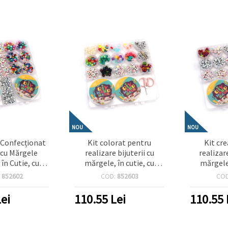
NOU
NOU
 Confecționat
Kit colorat pentru
Kit cr
i cu Mărgele
realizare bijuterii cu
realizare
în Cutie, cu
mărgele, în cutie, cu
mărgele,
Silicon – Culori
elastic din silicon și
elastic 
:
852602
COD:
852603
CO
Perfect pentru
foarfecă – Culori asortate
foarfecă –
y Creativ, DIY
– Perfect pentru copii,
ei
110.55
Lei
110.55
ru Manual
hobby creativ, craft și
bijuterii DIY