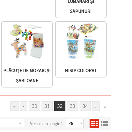
LUMÂNĂRI ȘI
SĂPUNURI
PLĂCUȚE DE MOZAIC ȘI
NISIP COLORAT
ȘABLOANE
«
‹
30
31
32
33
34
›
»
Vizualizare pagină: