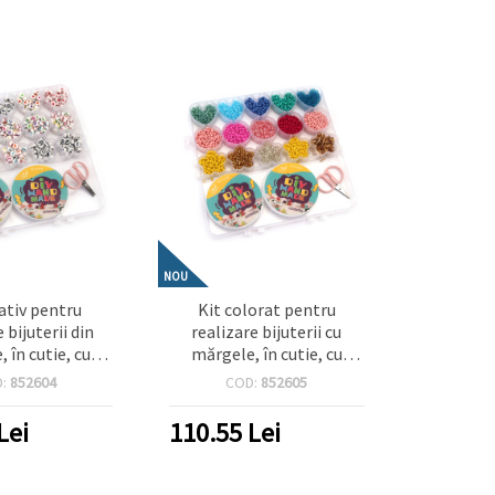
NOU
eativ pentru
Kit colorat pentru
 bijuterii din
realizare bijuterii cu
 în cutie, cu
mărgele, în cutie, cu
din silicon și
elastic siliconic și
D:
852604
COD:
852605
 culori asortate
foarfecă – Culori asortate
– Perfect pentru copii,
Lei
110.55
Lei
hobby creativ, lucru
manual și bijuterii DIY