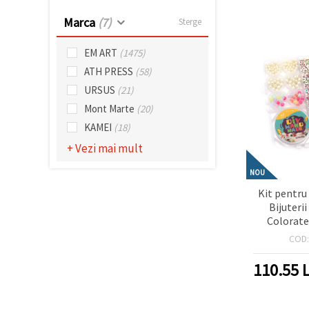
Marca
(7)
Sterge
EM ART
(1475)
ATH PRESS
(58)
URSUS
(21)
Mont Marte
(20)
KAMEI
(18)
+ Vezi mai mult
NOU
Kit pentru
Bijuteri
Colorate 
Elastic din 
COD
Asortate – 
Copii, Hobb
110.55
L
și Luc