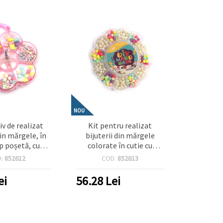
NOU
iv de realizat
Kit pentru realizat
din mărgele, în
bijuterii din mărgele
ip poșetă, cu
colorate în cutie cu
din silicon și
elastic din silicon – Culori
D:
852612
COD:
852613
 forme și culori
asortate – Perfect pentru
ortate
copii, hobby creativ, craft
ei
56.28
Lei
și bijuterii DIY