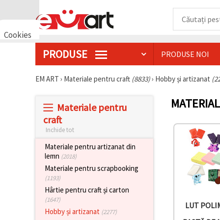
Cookies
🍪 Bună,
PRODUSE
PRODUSE NOI
vrem să vă
oferim
câteva
EM ART
›
Materiale pentru craft
(8833)
›
Hobby și artizanat
(2
cookie -uri.
Cu toate
acestea, ele
MATERIAL
sunt diferite
Materiale pentru
de cele pe
craft
care le
cunoașteți,
Inchide tot
suntem
siguri că
Materiale pentru artizanat din
veți avea
lemn
(2018)
cea mai
tare
Materiale pentru scrapbooking
experiență
(1193)
aici,
Hârtie pentru craft și carton
amintindu-
vă de
(1647)
LUT POLI
preferințele
Hobby și artizanat
(2277)
și re-