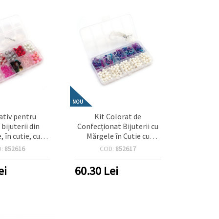
NOU
eativ pentru
Kit Colorat de
 bijuterii din
Confecționat Bijuterii cu
 în cutie, cu
Mărgele în Cutie cu
 silicon – forme
Elastic din Silicon –
D:
852616
COD:
852617
asortate pentru
Forme și Culori Asortate
& craft DIY
– Ideal pentru Copii,
ei
60.30
Lei
Hobby Creativ, DIY și
Accesorii Handmade