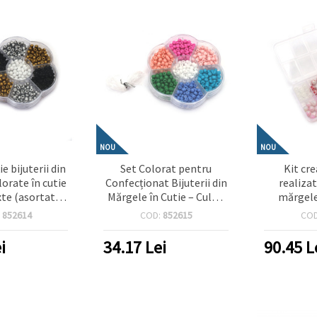
NOU
NOU
ie bijuterii din
Set Colorat pentru
Kit cr
orate în cutie
Confecționat Bijuterii din
realizat
xte (asortate)
Mărgele în Cutie – Culori
mărgele,
pentru copii,
Mixte (Asortate) –
elastic din
:
852614
COD:
852615
CO
IY, handmade
Perfect pentru Copii,
și culori 
uterii
Activități Creative, Hobby
hobby 
i
34.17
Lei
90.45
L
& DIY Bijuterii