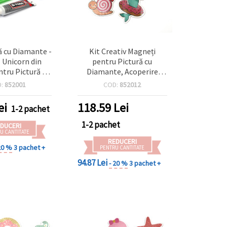
tă cu Diamante -
Kit Creativ Magneți
ă Unicorn din
pentru Pictură cu
ntru Pictură cu
Diamante, Acoperire
, 40x98x62 mm
Parțială - 5 Modele Mixte
D:
852001
COD:
852012
ei
118.59
Lei
1-2 pachet
1-2 pachet
DUCERI
U CANTITATE
REDUCERI
20 %
3 pachet +
PENTRU CANTITATE
94.87 Lei
- 20 %
3 pachet +