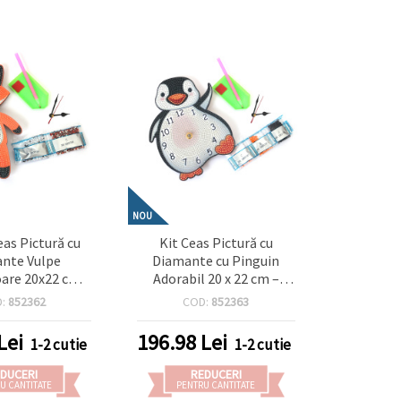
NOU
eas Pictură cu
Kit Ceas Pictură cu
nte Vulpe
Diamante cu Pinguin
are 20x22 cm –
Adorabil 20 x 22 cm –
entru decorul
Perfect pentru decor
D:
852362
COD:
852363
 casei și pentru
creativ acasă și pentru
ii de animale
iubitorii de artă
Lei
196.98
Lei
1-2 cutie
1-2 cutie
CX17359
animalieră DZBCX17367
DUCERI
REDUCERI
U CANTITATE
PENTRU CANTITATE