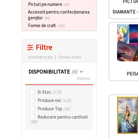
vizitele.
PICTU
Picturi pe numere
(68)
Puteți fi de
DIAMANTE -
Accesorii pentru confecționarea
acord să
genților
(94)
utilizați
toate
Forme de craft
(365)
cookie -
urile făcând
clic pe "pe
site!" Sau să
Filtre
vă indicați
preferințele
Inchideti toate
|
Elimina toate
în setări
selectând
un tip de
DISPONIBILITATE
(4)
cookie -uri
PEIS
dat și
Elimina
făcând clic
pe butonul
În Stoc
(175)
"Salvați"
Produse noi
(110)
Аcceptati
Produse Top
(42)
toate!
Reducere pentru cantitati
(90)
Setări