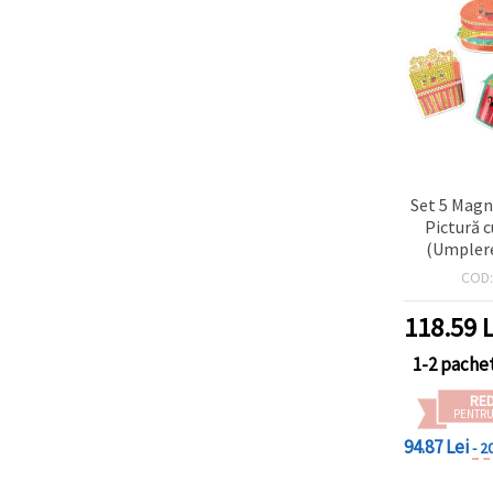
Set 5 Magne
Pictură 
(Umplere
Tematic
COD
Burger, Pi
Suc, Anan
118.59
L
multicolor c
pentru înce
1-2 pache
dulapuri
RE
suprafeț
PENTRU
94.87 Lei
- 2