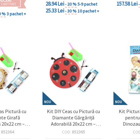
DUCERI
28.94 Lei
157.58 Lei
- 20 %
5-9 pachet
 CANTITATE
25.33 Lei
- 30 %
10 pachet +
0 %
3 pachet +
NOU
NOU
as Pictură cu
Kit DIY Ceas cu Pictură cu
Kit Pictu
te Girafă
Diamante Gărgăriță
pentru
ă 20x22 cm –
Adorabilă 20x22 cm –
Dinozau
pentru decor
Ideal pentru decor creativ
Perfect 
:
852364
COD:
852365
CO
să și iubitorii
acasă și iubitorii artei
Joacă 