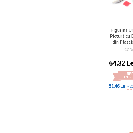
Figurină U
Pictură cu 
din Plastic
COD
64.32
Le
RE
PENTRU
51.46 Lei
- 2