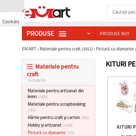
Cookies
🍪 Bună,
PRODUSE
PRODUSE NOI
vrem să vă
oferim
câteva
EM ART
›
Materiale pentru craft
(5411)
›
Pictură cu diamante
cookie -uri.
Cu toate
acestea, ele
KITURI P
sunt diferite
Materiale pentru
de cele pe
craft
care le
cunoașteți,
Inchide tot
suntem
siguri că
Materiale pentru artizanat din
veți avea
lemn
(1404)
cea mai
tare
Materiale pentru scrapbooking
experiență
(763)
aici,
Hârtie pentru craft și carton
amintindu-
(950)
vă de
Hobby și artizanat
(1599)
KITURI 
preferințele
și re-
Pictură cu diamante
(175)