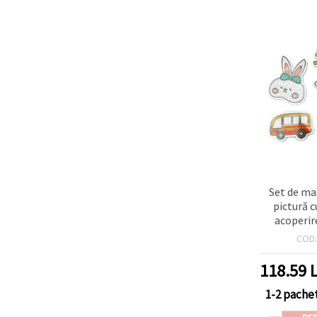
Set de ma
pictură 
acoperire
modele mi
COD
autoade
hobby, acti
118.59
L
pentr
scrapb
1-2 pache
ornam