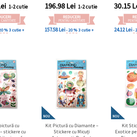
e DZBCX17368
inspirate de natură
Activități
ei
196.98
Lei
30.15
L
1-2 cutie
1-2 cutie
DZBCX17361
S
DUCERI
REDUCERI
RE
 CANTITATE
PENTRU CANTITATE
PENTR
157.58 Lei
24.12 Lei
 20 %
3 cutie +
- 20 %
3 cutie +
- 
NOU
NOU
pictură cu
Kit Pictură cu Diamante –
Kit Sti
– stickere cu
Stickere cu Micuți
Exotice pe