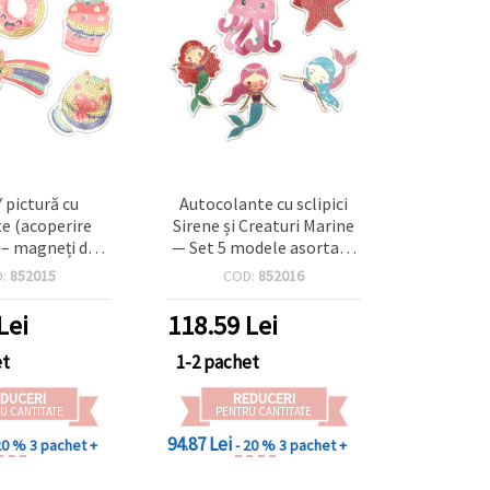
Y pictură cu
Autocolante cu sclipici
e (acoperire
Sirene și Creaturi Marine
) – magneți de
— Set 5 modele asortate
, set 5 modele
(3 sirene, caracatiță, stea
D:
852015
COD:
852016
e (gogoasă,
de mare), forme decupate
 stea, brioșă,
autoadezive multicolore
Lei
118.59
Lei
–7 cm, diamante
pentru crafturi copii,
ină și spate
scrapbooking și
et
1-2 pachet
 autoadeziv –
decorațiuni DIY
DUCERI
REDUCERI
aft pentru copii
U CANTITATE
PENTRU CANTITATE
8+, decor pentru
94.87 Lei
re, dulapuri
20 %
3 pachet +
- 20 %
3 pachet +
ce și table
gnetice