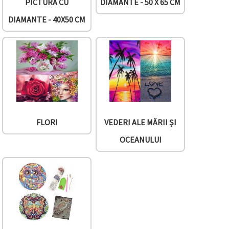
PICTURĂ CU
DIAMANTE - 50 X 65 CM
DIAMANTE - 40X50 CM
FLORI
VEDERI ALE MĂRII ȘI
OCEANULUI