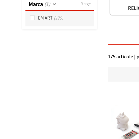
Marca
(1)
Sterge
RELI
EM ART
(175)
175 articole | 