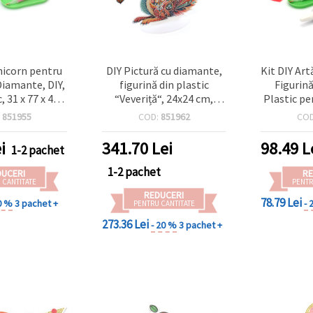
nicorn pentru
DIY Pictură cu diamante,
Kit DIY Ar
Diamante, DIY,
figurină din plastic
Figurin
, 31 x 77 x 45
“Veveriță“, 24x24 cm,
Plastic pe
mm
diamante rotunde,
Diamante
:
851955
COD:
851962
CO
acoperire parțială, cu
suport de expunere -
i
341.70
Lei
98.49
L
1-2 pachet
Veveriță GJ397
1-2 pachet
DUCERI
RE
 CANTITATE
PENTR
REDUCERI
78.79 Lei
0 %
3 pachet +
- 
PENTRU CANTITATE
273.36 Lei
- 20 %
3 pachet +