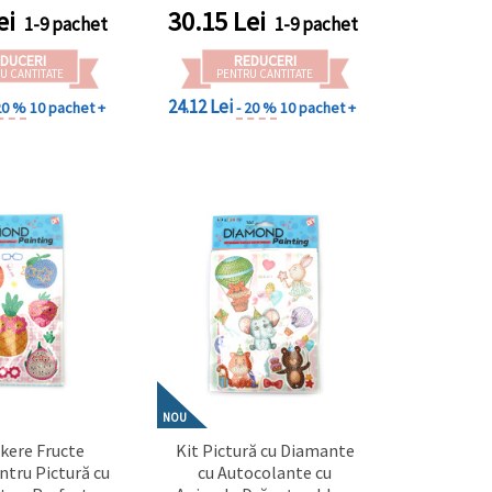
 de Lucru Manual
și activități creative DIY,
ei
30.15
Lei
1-9 pachet
1-9 pachet
CC201
SCC204
DUCERI
REDUCERI
U CANTITATE
PENTRU CANTITATE
24.12 Lei
20 %
10 pachet +
- 20 %
10 pachet +
NOU
ckere Fructe
Kit Pictură cu Diamante
ntru Pictură cu
cu Autocolante cu