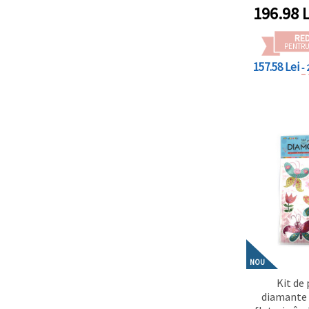
de animal
196.98
L
RE
PENTRU
157.58 Lei
-
NOU
Kit de 
diamante 