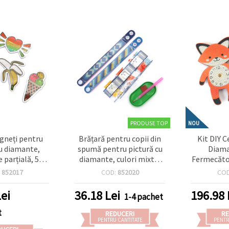
PRODUSE TOP
NOU
gneți pentru
Brățară pentru copii din
Kit DIY C
cu diamante,
spumă pentru pictură cu
Diama
 parțială, 5
diamante, culori mixte,
Fermecăto
xte, decupaje
2x20 cm
Perfect p
:
852017
COD:
852020
CO
zive pentru
creativ al
vități creative
iubitor
ei
36.18
Lei
196.98
1-4 pachet
u copii,
DZB
ooking și
t
REDUCERI
RE
ente DIY
PENTRU CANTITATE
PENTR