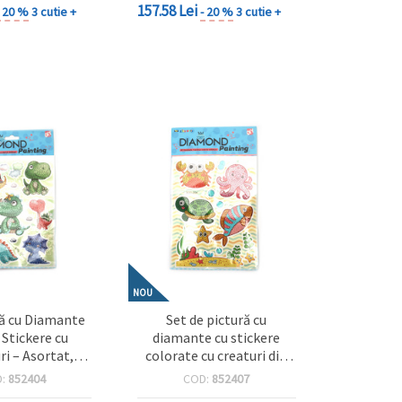
157.58 Lei
- 20 %
3 cutie +
- 20 %
3 cutie +
NOU
ră cu Diamante
Set de pictură cu
 Stickere cu
diamante cu stickere
ri – Asortat,
colorate cu creaturi din
pentru Copii,
adâncul mării – perfect
D:
852404
COD:
852407
Creativă și
pentru copii, artă marină