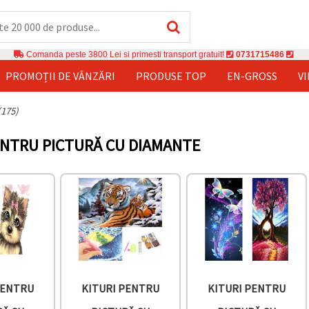
Comanda peste 3800 Lei si primesti transport gratuit!
0731715486
PROMOȚII DE VÂNZĂRI
PRODUSE TOP
EN-GROSS
V
(175)
ENTRU PICTURĂ CU DIAMANTE
PENTRU
KITURI PENTRU
KITURI PENTRU