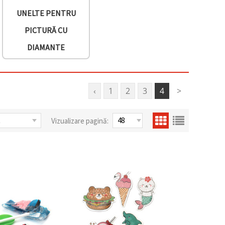
UNELTE PENTRU
PICTURĂ CU
DIAMANTE
‹
1
2
3
4
>
Vizualizare pagină: