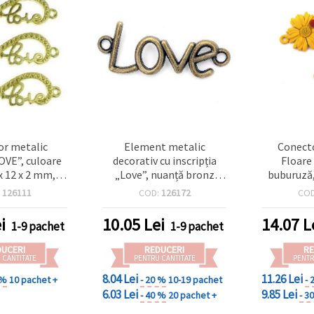
r metalic
Element metalic
Conecto
LOVE”, culoare
decorativ cu inscripția
Floare
 x 12 x 2 mm,
„Love”, nuanță bronz
buburuză
mm, pachet de
antic, 16x40x2 mm,
gaură 
:
126111
COD:
126172
CO
ntru brățări și
orificiu 3 mm — set 4 buc.,
metalic, 
 de bijuterii
pentru bijuterii, hobby și
bijuter
i
10.05
Lei
14.07
L
1-9 pachet
1-9 pachet
dmade
proiecte handmade/craft
DUCERI
REDUCERI
RE
 CANTITATE
PENTRU CANTITATE
PENTR
8.04 Lei
11.26 Lei
 %
10 pachet +
- 20 %
10-19 pachet
- 
6.03 Lei
9.85 Lei
- 40 %
20 pachet +
- 3