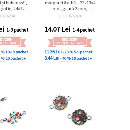
i și buburuză”,
margaretă albă – 23x19x4
gintie, 24x12,5
mm, gaură 2 mm,
iciu 2 mm – 2
elemente de legătură
D:
176234
COD:
176310
ru bijuterii DIY
pentru bijuterii
te de natură
handmade (brățări,
ei
14.07
Lei
1-9 pachet
1-4 pachet
coliere și cercei), set 2
buc.
DUCERI
REDUCERI
U CANTITATE
PENTRU CANTITATE
11.26 Lei
0 %
10-19 pachet
- 20 %
5-9 pachet
8.44 Lei
0 %
20 pachet +
- 40 %
10 pachet +