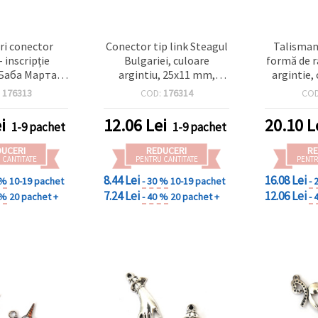
i conector
Conector tip link Steagul
Talisman
– inscripție
Bulgariei, culoare
formă de r
Баба Марта”,
argintiu, 25x11 mm,
argintie,
gintie, 25x11
orificiu 2 mm, set de 2,
ochi color
:
176313
COD:
176314
CO
ciu 2 mm – 2
pentru bijuterii și
30x13x2 
ru mărțișor și
decorațiuni
mm – 2 
i
12.06
Lei
20.10
L
1-9 pachet
1-9 pachet
erii DIY
bijuterii D
DUCERI
REDUCERI
RE
 CANTITATE
PENTRU CANTITATE
PENTR
8.44 Lei
16.08 Lei
 %
10-19 pachet
- 30 %
10-19 pachet
- 
7.24 Lei
12.06 Lei
 %
20 pachet +
- 40 %
20 pachet +
- 