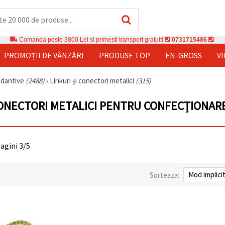
Comanda peste 3800 Lei si primesti transport gratuit!
0731715486
PROMOȚII DE VÂNZĂRI
PRODUSE TOP
EN-GROSS
V
andantive
(2488)
›
Linkuri și conectori metalici
(315)
CONECTORI METALICI PENTRU CONFECȚIONARE
pagini 3/5
Sorteaza: