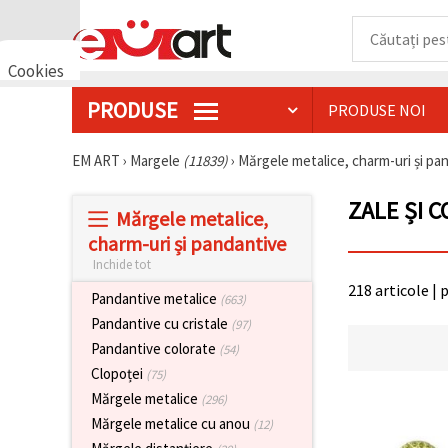
Cookies
🍪 Bună,
PRODUSE
PRODUSE NOI
vrem să vă
oferim
câteva
EM ART
›
Margele
(11839)
›
Mărgele metalice, charm-uri și p
cookie -uri.
Cu toate
acestea, ele
ZALE ȘI 
sunt diferite
Mărgele metalice,
de cele pe
charm-uri și pandantive
care le
cunoașteți,
Inchide tot
suntem
218 articole | 
siguri că
Pandantive metalice
(663)
veți avea
Pandantive cu cristale
cea mai
(97)
tare
Pandantive colorate
(54)
experiență
aici,
Clopoței
(75)
amintindu-
Mărgele metalice
(296)
vă de
preferințele
Mărgele metalice cu anou
(12)
și re-