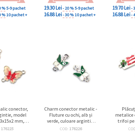
19.30 Lei
19.70 Lei
0 %
5-9 pachet
- 20 %
5-9 pachet
- 
16.88 Lei
16.88 Lei
0 %
10 pachet +
- 30 %
10 pachet +
- 
lic conector,
Charm conector metalic -
Plăcuț
gintie, model
Fluture cu ochi, alb și
metalice c
 23x15x2 mm,
verde, culoare argintie,
trifoi pe
2 mm – set 2
17x10x3 mm, gaură 1,5
handmade
:
176225
COD:
176226
CO
ucăți
mm - 2 buc, pentru
orificiu