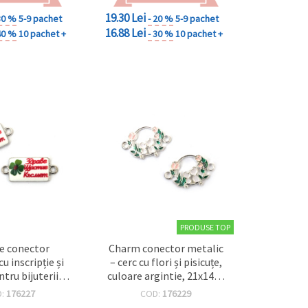
19.30 Lei
30 %
5-9 pachet
- 20 %
5-9 pachet
16.88 Lei
40 %
10 pachet +
- 30 %
10 pachet +
PRODUSE TOP
e conector
Charm conector metalic
u inscripție și
– cerc cu flori și pisicuțe,
ntru bijuterii
culoare argintie, 21x14x2
 – 25x11 mm,
mm, orificiu: 2 mm – 2
D:
176227
COD:
176229
 2 mm, culoare
bucăți