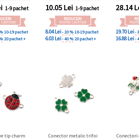
bijuterii handmade
argintie
i
10.05
Lei
28.14
L
1-9 pachet
1-9 pachet
DUCERI
REDUCERI
RE
 CANTITATE
PENTRU CANTITATE
PENTR
8.04 Lei
19.70 Lei
 %
10-19 pachet
- 20 %
10-19 pachet
- 
6.03 Lei
16.88 Lei
 %
20 pachet +
- 40 %
20 pachet +
- 
ve tip charm
Conector metalic trifoi
Conectori 