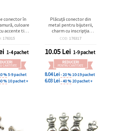
e conector în
Plăcuță conector din
amură, culoare
metal pentru bijuterii,
 cu accente tip
charm cu inscripția
ate (asortate),
„Lucky”, culoare argintie,
D:
176315
COD:
176317
mm, orificiu 2
20x14x2 mm, gaură 2 mm
buc., pentru
– 2 bucăți
ei
10.05
Lei
1-4 pachet
1-9 pachet
IY și hobby craft
DUCERI
REDUCERI
U CANTITATE
PENTRU CANTITATE
8.04 Lei
20 %
5-9 pachet
- 20 %
10-19 pachet
6.03 Lei
40 %
10 pachet +
- 40 %
20 pachet +