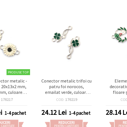
PRODUSE TOP
ctor metalic -
Conector metalic trifoi cu
Eleme
ă, 20x13x2 mm,
patru foi norocos,
decorati
 mm, culoare
emailat verde, culoare
floare 
e - 5 buc.
argintie, 23x9x2 mm,
22x16x2 m
:
176217
COD:
176219
CO
două anouri de 1,5 mm,
mm, culoa
set 5 bucăți
i
24.12
Lei
28.14
L
1-4 pachet
1-4 pachet
DUCERI
REDUCERI
RE
 CANTITATE
PENTRU CANTITATE
PENTR