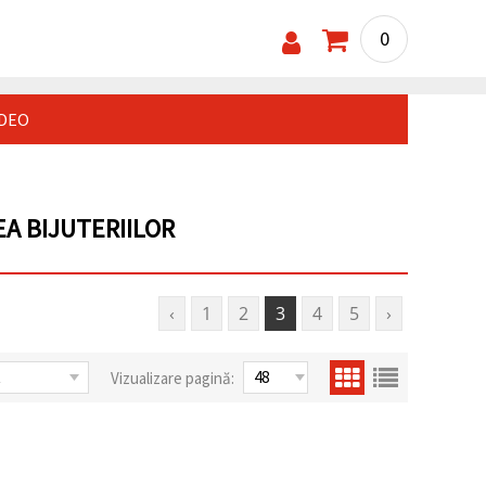
0
IDEO
A BIJUTERIILOR
‹
1
2
3
4
5
›
Vizualizare pagină: