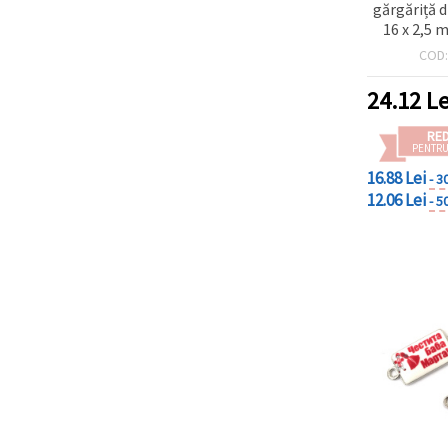
gărgăriță d
16 x 2,5 m
mm, culoare
COD
5 buc., pe
han
24.12
Le
RE
PENTRU
16.88 Lei
- 3
12.06 Lei
- 5