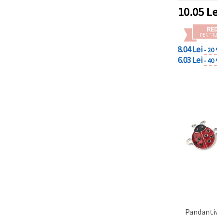
10.05
Le
RE
PENTRU
8.04 Lei
- 20
6.03 Lei
- 40
Pandanti