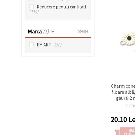
Reducere pentru cantitati
(114)
Marca
(1)
Sterge
EM ART
(218)
Charm cone
floare alb
gaură: 2
arginti
COD
20.10
Le
RE
PENTRU