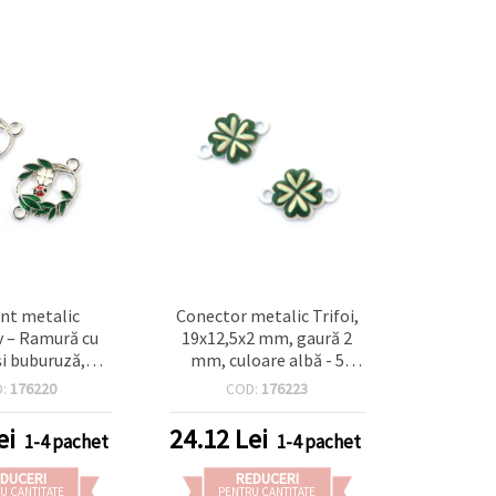
nt metalic
Conector metalic Trifoi,
v – Ramură cu
19x12,5x2 mm, gaură 2
și buburuză,
mm, culoare albă - 5
m, orificiu: 2
bucăți, accesorii bijuterii
D:
176220
COD:
176223
re argintie – 5
DIY handmade
buc.
ei
24.12
Lei
1-4 pachet
1-4 pachet
DUCERI
REDUCERI
U CANTITATE
PENTRU CANTITATE