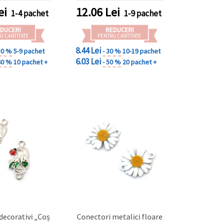
, set 5 bucăți
ei
12.06
Lei
1-4 pachet
1-9 pachet
DUCERI
REDUCERI
U CANTITATE
PENTRU CANTITATE
8.44 Lei
30 %
5-9 pachet
- 30 %
10-19 pachet
6.03 Lei
40 %
10 pachet +
- 50 %
20 pachet +
decorativi „Coș
Conectori metalici floare