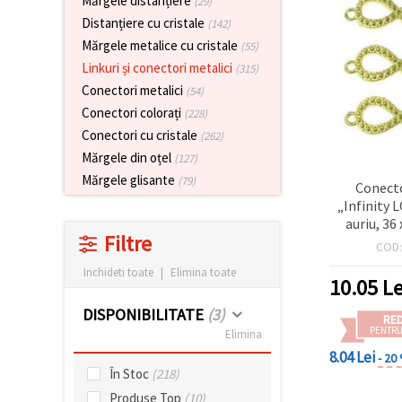
Mărgele distanțiere
(29)
vizitele.
Distanțiere cu cristale
(142)
Puteți fi de
acord să
Mărgele metalice cu cristale
(55)
utilizați
Linkuri și conectori metalici
toate
(315)
cookie -
Conectori metalici
(54)
urile făcând
clic pe "pe
Conectori colorați
(228)
site!" Sau să
Conectori cu cristale
(262)
vă indicați
preferințele
Mărgele din oțel
(127)
în setări
Mărgele glisante
(79)
selectând
Conecto
un tip de
„Infinity 
cookie -uri
auriu, 36
dat și
Filtre
făcând clic
gaură 1,5 
COD
pe butonul
5 – ideal pe
"Salvați"
Inchideti toate
|
Elimina toate
accesorii
10.05
Le
han
DISPONIBILITATE
(3)
Аcceptati
RE
PENTRU
Elimina
toate!
8.04 Lei
- 20
Setări
În Stoc
(218)
Produse Top
(10)