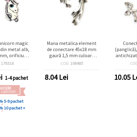
unicorn magic
Mana metalica element
Conect
 din metal alb,
de conectare 45x18 mm
(panglică)
mm, orificiu 2
gaură 1,5 mm culoare
antichizat
uc., pentru
argint -2 riduri
32x17x2 m
:
176318
COD:
106485
CO
 DIY și craft
mm — acc
ntezie
bijuterii
i
8.04
Lei
10.05
L
1-4 pachet
pach
DUCERI
 CANTITATE
 %
5-9 pachet
 %
10 pachet +