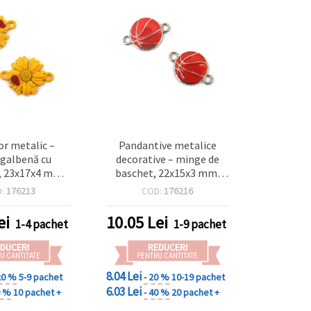
r metalic –
Pandantive metalice
 galbenă cu
decorative – minge de
, 23x17x4 mm,
baschet, 22x15x3 mm,
2 mm, charm
culoare argintiu, pachet
D:
176213
COD:
176216
2 buc., pentru
de 2 – accesorii pentru
ii handmade
bijuterii și hobby creativ
ei
10.05
Lei
1-4 pachet
1-9 pachet
DUCERI
REDUCERI
U CANTITATE
PENTRU CANTITATE
8.04 Lei
20 %
5-9 pachet
- 20 %
10-19 pachet
6.03 Lei
0 %
10 pachet +
- 40 %
20 pachet +