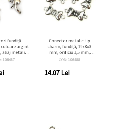
ori fundiță
Conector metalic tip
, culoare argint
charm, fundiță, 19x8x3
, aliaj metalic,
mm, orificiu 1,5 mm,
m, orificiu 1,5
culoare argintie – 10
D:
106487
COD:
106488
esorii pentru
bucăți
 handmade/DIY,
ei
14.07
Lei
et 5 buc.