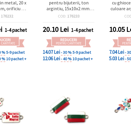
in metal, 20 x
pentru bijuterii, ton
cu ghioce
m, orificiu 2
argintiu, 15x10x2 mm,
culoare ar
 argintie, set
orificiu: 1.5 mm – 5 buc.
mm, orif
:
176232
COD:
176233
CO
ntru bijuterii
buc., pent
dmade
inspira
i
20.10
Lei
10.05
L
1-4 pachet
1-4 pachet
DUCERI
REDUCERI
RE
 CANTITATE
PENTRU CANTITATE
PENTR
14.07 Lei
7.04 Lei
0 %
5-9 pachet
- 30 %
5-9 pachet
- 3
12.06 Lei
5.03 Lei
0 %
10 pachet +
- 40 %
10 pachet +
- 5