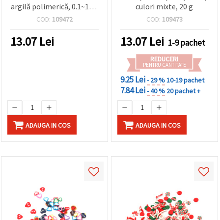
argilă polimerică, 0.1~10 x
culori mixte, 20 g
1.5 mm, culori mixte, 20 g
COD:
109472
COD:
109473
13.07
Lei
13.07
Lei
1-9 pachet
REDUCERI
PENTRU CANTITATE
9.25 Lei
- 29 %
10-19 pachet
7.84 Lei
- 40 %
20 pachet +
ADAUGA IN COS
ADAUGA IN COS