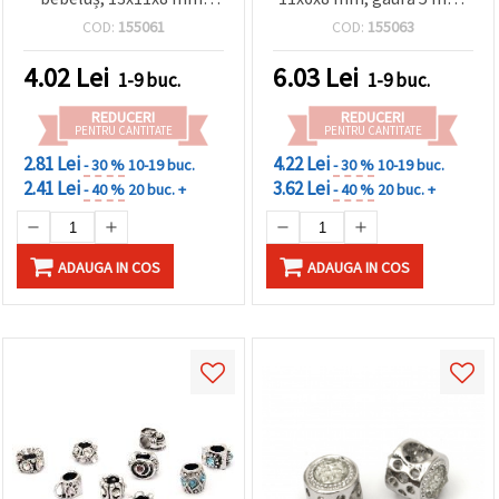
orificiu 5 mm, culoare
culori mixte
COD:
155061
COD:
155063
bronz antic
4.02
Lei
6.03
Lei
1-9 buc.
1-9 buc.
REDUCERI
REDUCERI
PENTRU CANTITATE
PENTRU CANTITATE
2.81 Lei
4.22 Lei
- 30 %
10-19 buc.
- 30 %
10-19 buc.
2.41 Lei
3.62 Lei
- 40 %
20 buc. +
- 40 %
20 buc. +
ADAUGA IN COS
ADAUGA IN COS