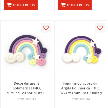
ADAUGA IN COS
ADAUGA IN COS
Decor din argilă
Figurine Curcubeu din
polimerică FIMO,
Argilă Polimerică FIMO,
curcubeu cu nori și stele,
37x47x3 mm - set 2 bucăți
culori pastel, 37x47x3
COD:
405343
COD:
405344
mm, set 2 buc.