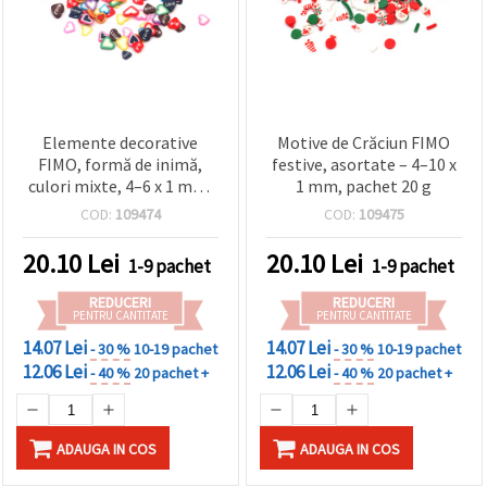
Elemente decorative
Motive de Crăciun FIMO
FIMO, formă de inimă,
festive, asortate – 4–10 x
culori mixte, 4–6 x 1 mm,
1 mm, pachet 20 g
20 g
COD:
109474
COD:
109475
20.10
Lei
20.10
Lei
1-9 pachet
1-9 pachet
REDUCERI
REDUCERI
PENTRU CANTITATE
PENTRU CANTITATE
14.07 Lei
14.07 Lei
- 30 %
10-19 pachet
- 30 %
10-19 pachet
12.06 Lei
12.06 Lei
- 40 %
20 pachet +
- 40 %
20 pachet +
ADAUGA IN COS
ADAUGA IN COS