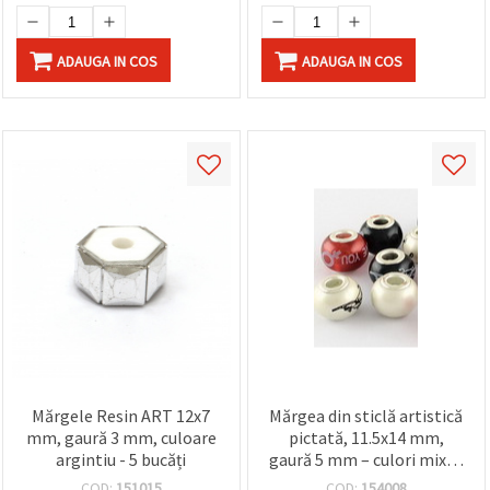
ADAUGA IN COS
ADAUGA IN COS
Mărgele Resin ART 12x7
Mărgea din sticlă artistică
mm, gaură 3 mm, culoare
pictată, 11.5x14 mm,
argintiu - 5 bucăți
gaură 5 mm – culori mixte
– perfectă pentru bijuterii
COD:
151015
COD:
154008