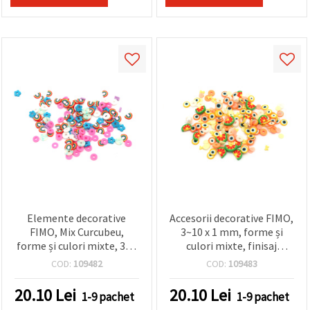
Elemente decorative
Accesorii decorative FIMO,
FIMO, Mix Curcubeu,
3~10 x 1 mm, forme și
forme și culori mixte, 3–7
culori mixte, finisaj
x 1 mm - 20 g
perlat, 20 g
COD:
109482
COD:
109483
20.10
Lei
20.10
Lei
1-9 pachet
1-9 pachet