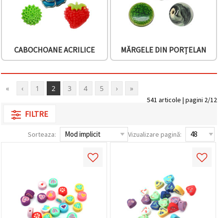
CABOCHOANE ACRILICE
MĂRGELE DIN PORȚELAN
«
‹
1
2
3
4
5
›
»
541 articole | pagini 2/12
FILTRE
Sorteaza:
Vizualizare pagină: