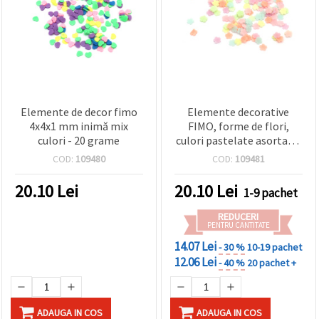
Elemente de decor fimo
Elemente decorative
4x4x1 mm inimă mix
FIMO, forme de flori,
culori - 20 grame
culori pastelate asortate,
5x5x1 mm, 20 g
COD:
109480
COD:
109481
20.10
Lei
20.10
Lei
1-9 pachet
REDUCERI
PENTRU CANTITATE
14.07 Lei
- 30 %
10-19 pachet
12.06 Lei
- 40 %
20 pachet +
ADAUGA IN COS
ADAUGA IN COS