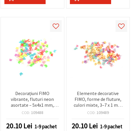
Decorațiuni FIMO
Elemente decorative
vibrante, fluturi neon
FIMO, forme de fluture,
asortate – 5x4x1 mm,
culori mixte, 3–7 x 1 mm
pachet de 20 g
— 20 g
COD:
109488
COD:
109489
20.10
Lei
20.10
Lei
1-9 pachet
1-9 pachet