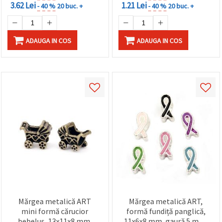
3.62 Lei
1.21 Lei
- 40 %
20 buc. +
- 40 %
20 buc. +
ADAUGA IN COS
ADAUGA IN COS
Mărgea metalică ART
Mărgea metalică ART,
mini formă cărucior
formă fundiță panglică,
bebeluș, 13x11x8 mm,
11x6x8 mm, gaură 5 mm,