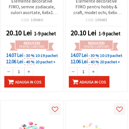
Elemente decorative
Elemente decorative
FIMO, semne zodiacale,
FIMO pentru hobby &
culori asortate, 6x6x1
craft, model ochi, 6x6x1
mm, 20 g
mm, culoare roșie - 20 g
COD:
109484
COD:
109485
20.10
Lei
20.10
Lei
1-9 pachet
1-9 pachet
REDUCERI
REDUCERI
PENTRU CANTITATE
PENTRU CANTITATE
14.07 Lei
14.07 Lei
- 30 %
10-19 pachet
- 30 %
10-19 pachet
12.06 Lei
12.06 Lei
- 40 %
20 pachet +
- 40 %
20 pachet +
ADAUGA IN COS
ADAUGA IN COS