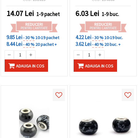
DIY creative
14.07
Lei
6.03
Lei
1-9 pachet
1-9 buc.
REDUCERI
REDUCERI
PENTRU CANTITATE
PENTRU CANTITATE
9.85 Lei
4.22 Lei
- 30 %
10-19 pachet
- 30 %
10-19 buc.
8.44 Lei
3.62 Lei
- 40 %
20 pachet +
- 40 %
20 buc. +
ADAUGA IN COS
ADAUGA IN COS