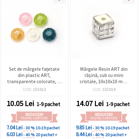
Set de mărgele fațetate
Mărgele Resin ART din
din plastic ART,
rășină, cub cu mini
transparente colorate, cu
cristale, 10x10x10 mm,
efect de diamant, 13–14 x
orificiu 5 mm, culoare
COD:
151013
COD:
151014
8–8,5 mm, gaură 5,5 mm,
argintie - 5 bucăți
culori mixte – 5 buc.
10.05
Lei
14.07
Lei
1-9 pachet
1-9 pachet
REDUCERI
REDUCERI
PENTRU CANTITATE
PENTRU CANTITATE
7.04 Lei
9.85 Lei
- 30 %
10-19 pachet
- 30 %
10-19 pachet
6.03 Lei
8.44 Lei
- 40 %
20 pachet +
- 40 %
20 pachet +