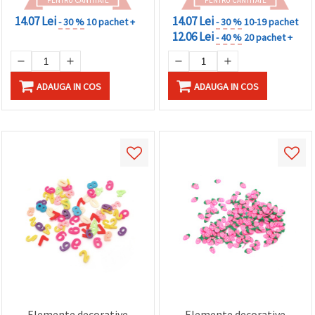
PENTRU CANTITATE
PENTRU CANTITATE
14.07 Lei
14.07 Lei
- 30 %
10 pachet +
- 30 %
10-19 pachet
12.06 Lei
- 40 %
20 pachet +
ADAUGA IN COS
ADAUGA IN COS
Elemente decorative
Elemente decorative