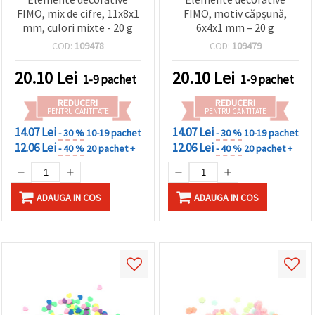
FIMO, mix de cifre, 11x8x1
FIMO, motiv căpșună,
mm, culori mixte - 20 g
6x4x1 mm – 20 g
COD:
109478
COD:
109479
20.10
Lei
20.10
Lei
1-9 pachet
1-9 pachet
REDUCERI
REDUCERI
PENTRU CANTITATE
PENTRU CANTITATE
14.07 Lei
14.07 Lei
- 30 %
10-19 pachet
- 30 %
10-19 pachet
12.06 Lei
12.06 Lei
- 40 %
20 pachet +
- 40 %
20 pachet +
ADAUGA IN COS
ADAUGA IN COS