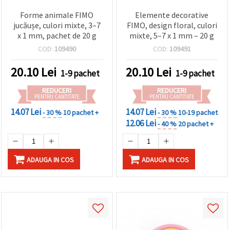
Forme animale FIMO
Elemente decorative
jucăușe, culori mixte, 3–7
FIMO, design floral, culori
x 1 mm, pachet de 20 g
mixte, 5–7 x 1 mm – 20 g
COD:
109490
COD:
109491
20.10
Lei
20.10
Lei
1-9 pachet
1-9 pachet
REDUCERI
REDUCERI
PENTRU CANTITATE
PENTRU CANTITATE
14.07 Lei
14.07 Lei
- 30 %
10 pachet +
- 30 %
10-19 pachet
12.06 Lei
- 40 %
20 pachet +
ADAUGA IN COS
ADAUGA IN COS