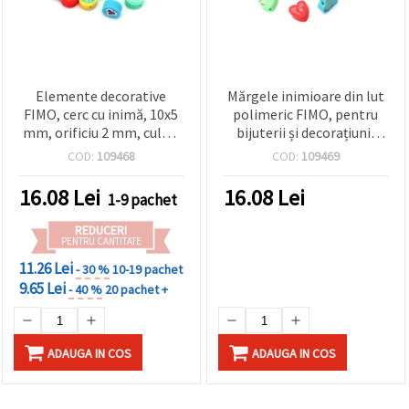
Elemente decorative
Mărgele inimioare din lut
FIMO, cerc cu inimă, 10x5
polimeric FIMO, pentru
mm, orificiu 2 mm, culori
bijuterii și decorațiuni,
mixte – 20 buc
10x5 mm, gaură 2 mm,
COD:
109468
COD:
109469
culori asortate, 20 buc.
16.08
Lei
16.08
Lei
1-9 pachet
REDUCERI
PENTRU CANTITATE
11.26 Lei
- 30 %
10-19 pachet
9.65 Lei
- 40 %
20 pachet +
ADAUGA IN COS
ADAUGA IN COS