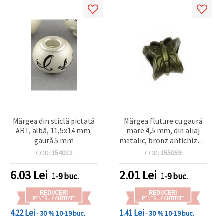
Mărgea din sticlă pictată
Mărgea fluture cu gaură
ART, albă, 11,5x14 mm,
mare 4,5 mm, din aliaj
gaură 5 mm
metalic, bronz antichizat,
13×12×7 mm, relief 3D,
COD:
154012
COD:
155059
vintage – pentru bijuterii
handmade, brățări și
6.03
Lei
2.01
Lei
1-9 buc.
1-9 buc.
coliere – EM ART
REDUCERI
REDUCERI
PENTRU CANTITATE
PENTRU CANTITATE
4.22 Lei
1.41 Lei
- 30 %
10-19 buc.
- 30 %
10-19 buc.