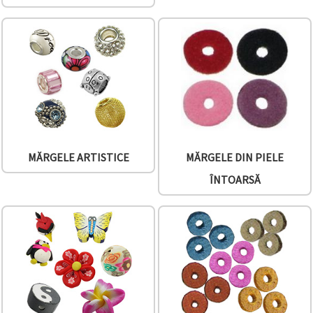
vizitele.
Puteți fi de
acord să
utilizați
toate
cookie -
urile făcând
clic pe "pe
site!" Sau să
vă indicați
preferințele
în setări
selectând
un tip de
MĂRGELE ARTISTICE
MĂRGELE DIN PIELE
cookie -uri
dat și
ÎNTOARSĂ
făcând clic
pe butonul
"Salvați"
Аcceptati
toate!
Setări