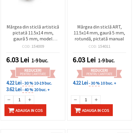
Mărgea din sticlă artistică
Mărgea din sticlă ART,
pictată 11.5x14 mm,
11.5x14 mm, gaură 5 mm,
gaură 5 mm, model
rotundă, pictată manual
colorat, pentru
COD:
154009
COD:
154011
handmade
6.03
Lei
6.03
Lei
1-9 buc.
1-9 buc.
REDUCERI
REDUCERI
PENTRU CANTITATE
PENTRU CANTITATE
4.22 Lei
4.22 Lei
- 30 %
10-19 buc.
- 30 %
10 buc. +
3.62 Lei
- 40 %
20 buc. +
ADAUGA IN COS
ADAUGA IN COS