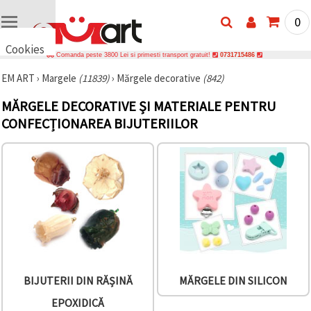
0
Cookies
Comanda peste 3800 Lei si primesti transport gratuit!
0731715486
🍪 Bună,
EM ART
›
Margele
(11839)
›
Mărgele decorative
(842)
vrem să vă
oferim
câteva
MĂRGELE DECORATIVE ȘI MATERIALE PENTRU
cookie -uri.
CONFECȚIONAREA BIJUTERIILOR
Cu toate
acestea, ele
sunt diferite
de cele pe
care le
cunoașteți,
suntem
siguri că
veți avea
cea mai
tare
experiență
aici,
amintindu-
vă de
BIJUTERII DIN RĂȘINĂ
MĂRGELE DIN SILICON
preferințele
și re-
EPOXIDICĂ