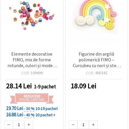
Elemente decorative
Figurine din argilă
FIMO, mix de forme
polimerică FIMO –
rotunde, culori și modele
Curcubeu cu nori și stele
mixte, 4~11 x 4~6 mm - 50
albe, culori pastel
COD:
109499
COD:
405342
buc
asortate (roz, galben,
albastru, verde), 37x47x3
28.14
Lei
18.09
Lei
1-9 pachet
mm, set de 2 – pentru
bijuterii, felicitări,
REDUCERI
scrapbooking și
PENTRU CANTITATE
decorațiuni
19.70 Lei
- 30 %
10-19 pachet
16.88 Lei
- 40 %
20 pachet +