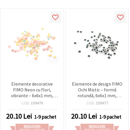
Elemente decorative
Elemente de design FIMO
FIMO Neon cu flori,
Ochi Mistic – formă
vibrante – 6x6x1 mm,
rotundă, 6x6x1 mm,
pachet 20 g
pachet 20 g
COD:
109476
COD:
109477
20.10
Lei
20.10
Lei
1-9 pachet
1-9 pachet
REDUCERI
REDUCERI