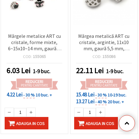
Mărgele metalice ART cu
Mărgea metalică ART cu
cristale, forme mixte,
cristale, argintie, 11x10
6~15x10~14 mm, gaură: 6
mm, gaură 5,5 mm,
mm
pentru bijuterii handmade
COD:
155065
COD:
155086
și hobby creativ
6.03
Lei
22.11
Lei
1-9 buc.
1-9 buc.
REDUCERI
REDUCERI
PENTRU CANTITATE
PENTRU CANTITATE
4.22 Lei
15.48 Lei
- 30 %
10 buc. +
- 30 %
10-19 buc.
13.27 Lei
- 40 %
20 buc. +
ADAUGA IN COS
ADAUGA IN COS