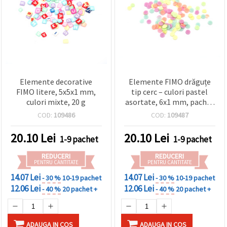
Elemente decorative
Elemente FIMO drăguțe
FIMO litere, 5x5x1 mm,
tip cerc – culori pastel
culori mixte, 20 g
asortate, 6x1 mm, pachet
20 g
COD:
109486
COD:
109487
20.10
Lei
20.10
Lei
1-9 pachet
1-9 pachet
REDUCERI
REDUCERI
PENTRU CANTITATE
PENTRU CANTITATE
14.07 Lei
14.07 Lei
- 30 %
10-19 pachet
- 30 %
10-19 pachet
12.06 Lei
12.06 Lei
- 40 %
20 pachet +
- 40 %
20 pachet +
ADAUGA IN COS
ADAUGA IN COS